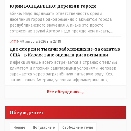
будет. Необходимо подключение соответствующих
Юрий БОНДАРЕНКО: Деревья в городе
органов: 1. Управление природных ресурсов и
абике: Надо поднимать ответственность среди
регулирования природопользования - т. к. это в целом
населения города одновременно с акиматом города
их епархия; 2. Экологи (если таковые у нас имеются) 3.
республиканского значения! А иначе это просто
Госаудит и прокуратура - проверка необходимости
сотрясение звука! Автору надо прежде чем писать,
расходования бюджетных средств на обрезку деревьев,
необходимо самому обратиться в ЖКХ акимата и
не нуждающихся в таковой; равно пресечения
111
9 августа 2026 г. в 23:18
разобраться прежде чем своей статьей провоцировать
нецелевого расходования средств. Почему нащим
население города!Согласен всецело!
Две смерти и тысячи заболевших из-за салата в
*экспертам" недоступно осознание того, что деревья в
США - в Казахстане оценили риск вспышки
городе должны быть. Это: "легкие" города, это
Инфекция чаще всего встречается в странах с тёплым
шумоизоляция в некотором роде, это спасительные
климатом и плохими санитарными условиями. Человек
тень и прохлада. Ну и в конце концов - листва
заражается через загрязнённую питьевую воду, Хех,
смотрится куда приятней бетонных стен в каменных
загнивающая Америка, условия, афроамериканцы,
джунглях. Может пора пересмотреть свое варварское
грязная вода, отсутствие страховок, нечистоплотные
отношение к растительности в городе (и к горожанам)?
мигранты и прочее.. Лучше России и Казахстана жить
Все обсуждения
негде..
Обсуждения
Новые
Популярные
Свободные темы