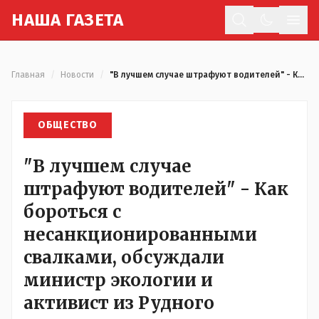
Н
АША
Г
АЗЕТА
Отк
Главная
/
Новости
/
"В лучшем случае штрафуют водителей" - Как бороться с несанкционированными свалками, обсуждали министр экологии и активист из Рудного
ОБЩЕСТВО
"В лучшем случае
штрафуют водителей" - Как
бороться с
несанкционированными
свалками, обсуждали
министр экологии и
активист из Рудного