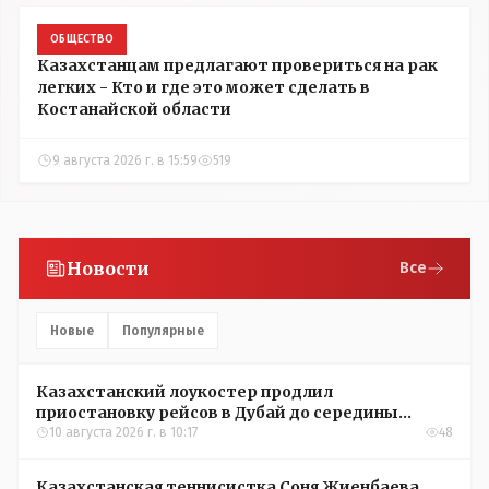
ОБЩЕСТВО
Казахстанцам предлагают провериться на рак
легких - Кто и где это может сделать в
Костанайской области
9 августа 2026 г. в 15:59
519
Новости
Все
Новые
Популярные
Казахстанский лоукостер продлил
приостановку рейсов в Дубай до середины
сентября
10 августа 2026 г. в 10:17
48
Казахстанская теннисистка Соня Жиенбаева