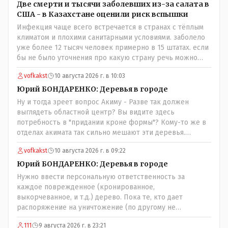
Две смерти и тысячи заболевших из-за салата в
США - в Казахстане оценили риск вспышки
Инфекция чаще всего встречается в странах с тёплым
климатом и плохими санитарными условиями. заболело
уже более 12 тысяч человек примерно в 15 штатах. если
бы не было уточнения про какую страну речь можно
было подумать про штаты индии или бразилии))
vofkakst
10 августа 2026 г. в 10:03
Юрий БОНДАРЕНКО: Деревья в городе
Ну и тогда зреет вопрос Акиму - Разве так должен
выглядеть областной центр? Вы видите здесь
потребность в "придании кроне формы"? Кому-то же в
отделах акимата так сильно мешают эти деревья.
Наведите уже порядок! Приструните этих лесорубов!
vofkakst
10 августа 2026 г. в 09:22
Юрий БОНДАРЕНКО: Деревья в городе
Нужно ввести персональную ответственность за
каждое поврежденное (кронированное,
выкорчеванное, и т.д.) дерево. Пока те, кто дает
распоряжение на уничтожение (по другому не
назовешь) зеленого массива города продолжают
111
9 августа 2026 г. в 23:21
безнаказанно раздавать такие поручения - толку не