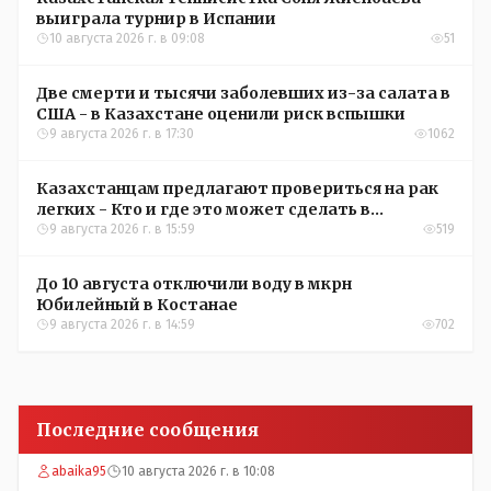
выиграла турнир в Испании
10 августа 2026 г. в 09:08
51
Две смерти и тысячи заболевших из-за салата в
США - в Казахстане оценили риск вспышки
9 августа 2026 г. в 17:30
1062
Казахстанцам предлагают провериться на рак
легких - Кто и где это может сделать в
Костанайской области
9 августа 2026 г. в 15:59
519
До 10 августа отключили воду в мкрн
Юбилейный в Костанае
9 августа 2026 г. в 14:59
702
Последние сообщения
abaika95
10 августа 2026 г. в 10:08