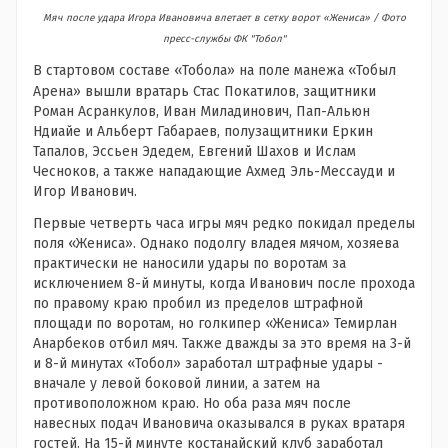
Мяч после удара Игора Ивановича влетает в сетку ворот «Жениса» / Фото
пресс-службы ФК "Тобол"
В стартовом составе «Тобола» на поле манежа «Тобыл
Арена» вышли вратарь Стас Покатилов, защитники
Роман Асранкулов, Иван Миладинович, Пап-Альюн
Ндиайе и Альберт Габараев, полузащитники Еркин
Тапалов, Эссьен Эдедем, Евгений Шахов и Ислам
Чесноков, а также нападающие Ахмед Эль-Мессауди и
Игор Иванович.
Первые четверть часа игры мяч редко покидал пределы
поля «Жениса». Однако подолгу владея мячом, хозяева
практически не наносили удары по воротам за
исключением 8-й минуты, когда Иванович после прохода
по правому краю пробил из пределов штрафной
площади по воротам, но голкипер «Жениса» Темирлан
Анарбеков отбил мяч. Также дважды за это время на 3-й
и 8-й минутах «Тобол» заработал штрафные удары -
вначале у левой боковой линии, а затем на
противоположном краю. Но оба раза мяч после
навесных подач Ивановича оказывался в руках вратаря
гостей. На 15-й минуте костанайский клуб заработал