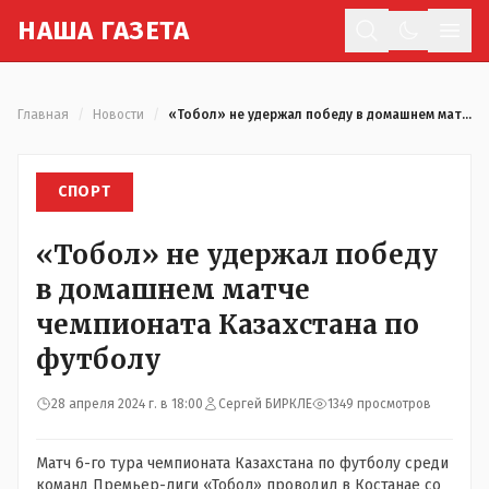
Н
АША
Г
АЗЕТА
Отк
Главная
/
Новости
/
«Тобол» не удержал победу в домашнем матче чемпионата Казахстана по футболу
СПОРТ
«Тобол» не удержал победу
в домашнем матче
чемпионата Казахстана по
футболу
28 апреля 2024 г. в 18:00
Сергей БИРКЛЕ
1349 просмотров
Матч 6-го тура чемпионата Казахстана по футболу среди
команд Премьер-лиги «Тобол» проводил в Костанае со