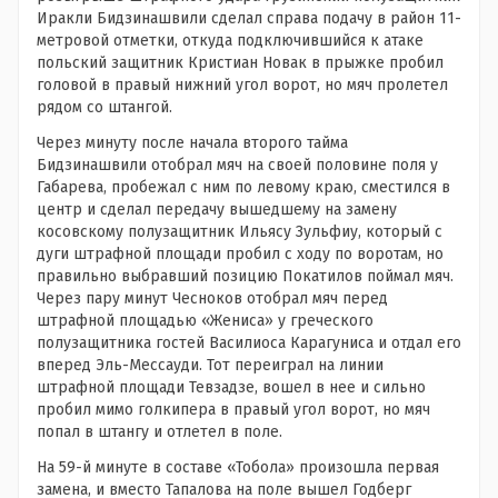
Иракли Бидзинашвили сделал справа подачу в район 11-
метровой отметки, откуда подключившийся к атаке
польский защитник Кристиан Новак в прыжке пробил
головой в правый нижний угол ворот, но мяч пролетел
рядом со штангой.
Через минуту после начала второго тайма
Бидзинашвили отобрал мяч на своей половине поля у
Габарева, пробежал с ним по левому краю, сместился в
центр и сделал передачу вышедшему на замену
косовскому полузащитник Ильясу Зульфиу, который с
дуги штрафной площади пробил с ходу по воротам, но
правильно выбравший позицию Покатилов поймал мяч.
Через пару минут Чесноков отобрал мяч перед
штрафной площадью «Жениса» у греческого
полузащитника гостей Василиоса Карагуниса и отдал его
вперед Эль-Мессауди. Тот переиграл на линии
штрафной площади Тевзадзе, вошел в нее и сильно
пробил мимо голкипера в правый угол ворот, но мяч
попал в штангу и отлетел в поле.
На 59-й минуте в составе «Тобола» произошла первая
замена, и вместо Тапалова на поле вышел Годберг