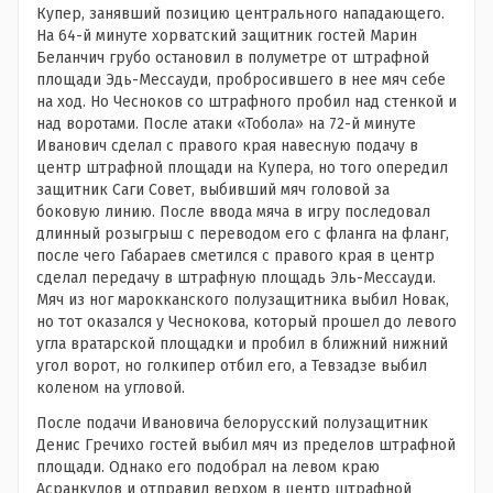
Купер, занявший позицию центрального нападающего.
На 64-й минуте хорватский защитник гостей Марин
Беланчич грубо остановил в полуметре от штрафной
площади Эдь-Мессауди, пробросившего в нее мяч себе
на ход. Но Чесноков со штрафного пробил над стенкой и
над воротами. После атаки «Тобола» на 72-й минуте
Иванович сделал с правого края навесную подачу в
центр штрафной площади на Купера, но того опередил
защитник Саги Совет, выбивший мяч головой за
боковую линию. После ввода мяча в игру последовал
длинный розыгрыш с переводом его с фланга на фланг,
после чего Габараев сметился с правого края в центр
сделал передачу в штрафную площадь Эль-Мессауди.
Мяч из ног марокканского полузащитника выбил Новак,
но тот оказался у Чеснокова, который прошел до левого
угла вратарской площадки и пробил в ближний нижний
угол ворот, но голкипер отбил его, а Тевзадзе выбил
коленом на угловой.
После подачи Ивановича белорусский полузащитник
Денис Гречихо гостей выбил мяч из пределов штрафной
площади. Однако его подобрал на левом краю
Асранкулов и отправил верхом в центр штрафной