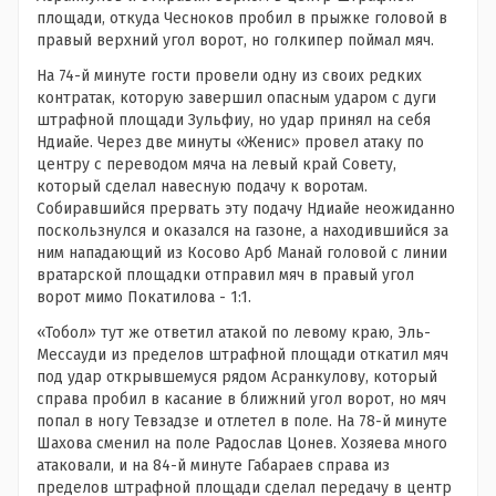
площади, откуда Чесноков пробил в прыжке головой в
правый верхний угол ворот, но голкипер поймал мяч.
На 74-й минуте гости провели одну из своих редких
контратак, которую завершил опасным ударом с дуги
штрафной площади Зульфиу, но удар принял на себя
Ндиайе. Через две минуты «Женис» провел атаку по
центру с переводом мяча на левый край Совету,
который сделал навесную подачу к воротам.
Собиравшийся прервать эту подачу Ндиайе неожиданно
поскользнулся и оказался на газоне, а находившийся за
ним нападающий из Косово Арб Манай головой с линии
вратарской площадки отправил мяч в правый угол
ворот мимо Покатилова - 1:1.
«Тобол» тут же ответил атакой по левому краю, Эль-
Мессауди из пределов штрафной площади откатил мяч
под удар открывшемуся рядом Асранкулову, который
справа пробил в касание в ближний угол ворот, но мяч
попал в ногу Тевзадзе и отлетел в поле. На 78-й минуте
Шахова сменил на поле Радослав Цонев. Хозяева много
атаковали, и на 84-й минуте Габараев справа из
пределов штрафной площади сделал передачу в центр