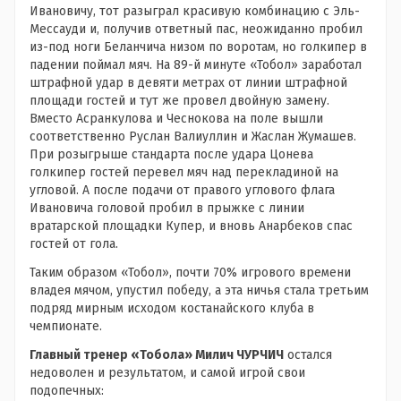
Ивановичу, тот разыграл красивую комбинацию с Эль-
Мессауди и, получив ответный пас, неожиданно пробил
из-под ноги Беланчича низом по воротам, но голкипер в
падении поймал мяч. На 89-й минуте «Тобол» заработал
штрафной удар в девяти метрах от линии штрафной
площади гостей и тут же провел двойную замену.
Вместо Асранкулова и Чеснокова на поле вышли
соответственно Руслан Валиуллин и Жаслан Жумашев.
При розыгрыше стандарта после удара Цонева
голкипер гостей перевел мяч над перекладиной на
угловой. А после подачи от правого углового флага
Ивановича головой пробил в прыжке с линии
вратарской площадки Купер, и вновь Анарбеков спас
гостей от гола.
Таким образом «Тобол», почти 70% игрового времени
владея мячом, упустил победу, а эта ничья стала третьим
подряд мирным исходом костанайского клуба в
чемпионате.
Главный тренер «Тобола» Милич ЧУРЧИЧ
остался
недоволен и результатом, и самой игрой свои
подопечных: