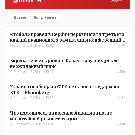
Новости
Все
Новые
Популярные
«Тобол» провел в Сербии первый матч третьего
квалификационного раунда Лиги конференций
УЕФА
8 августа 2026 г. в 18:07
76
Европа теряет урожай: Казахстану предрекли
неожиданный шанс
8 августа 2026 г. в 15:45
356
Украина пообещала США не наносить удары по
КТК – Bloomberg
8 августа 2026 г. в 13:50
172
Что изменилось на вокзале Аркалыка после
масштабной реконструкции
8 августа 2026 г. в 13:02
268