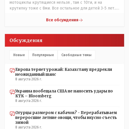
мотоциклы крутящиеся нельзя , там с 10ти, и на
крутилку тоже с 8ми. Все остальное для детей 3-5 лет..
Ну да, в жару там сейчас не комфортно, тени нет от
слова вообще, но вечером думаю там нормально, с
Все обсуждения
бутылкой холодного пивка посидеть можно..
Обсуждения
Новые
Популярные
Свободные темы
Европа теряет урожай: Казахстану предрекли
неожиданный шанс
8 августа 2026 г.
Украина пообещала США не наносить удары по
КТК – Bloomberg
8 августа 2026 г.
Огурцы размером с кабачок? - Перерабатываем
переросшие летние овощи, чтобы вкусно съесть
зимой
8 августа 2026 г.