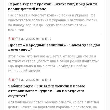
Европа теряет урожай: Казахстану предрекли
неожиданный шанс
Нас спасает и помогает конечно война в Украине, где
уничтожается логистика и Украины и частично России
по поводу зерна и да, нужно пользоваться этим
моментом..
111
8 августа 2026 г. в 19:19
Проект «Народный гаишник» - Зачем здесь два
«лежачих»?
Этот лихач, что там возмущается, от полиции что ли в
частном секторе убегает или в гонки решил поиграть?
Едь нормально и ниче с тебя не убудет! Вообще
гонщики обнаглели..
111
8 августа 2026 г. в 19:15
Забавы ради - 300 млн вложили в новые
аттракционы в Рудном. Как и когда они
окупятся?
Для маленький детей конечно само то, но вот 7 лет там
делать нечего, на пиратский корабль с родителем, на