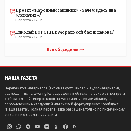
Проект «Народный гаишник» - Зачем здесь два
«лежачих»?
8 августа 2026 г.
Николай ВОРОНИН: Мораль сей басни какова?
8 августа 2026 г.
Все обсуждения
НАША ГАЗЕТА
Перепечатка материалов (включая фото, видео и аудиоматериалы),
размещенных на www.ng.kz, разрешена в объеме не более одной трети
с обязательной гиперссылкой на материал в первом абзаце, как
первоисточник в следующей или схожей формулировке: "сообщает
"Наша Газета". Полная перепечатка разрешена только по письменному
соглашению с редакцией сайта