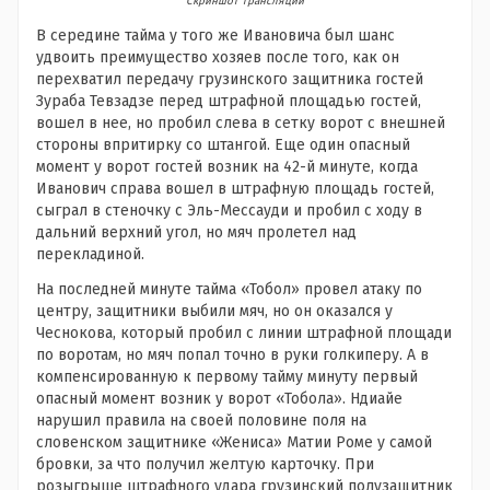
Скриншот трансляции
В середине тайма у того же Ивановича был шанс
удвоить преимущество хозяев после того, как он
перехватил передачу грузинского защитника гостей
Зураба Тевзадзе перед штрафной площадью гостей,
вошел в нее, но пробил слева в сетку ворот с внешней
стороны впритирку со штангой. Еще один опасный
момент у ворот гостей возник на 42-й минуте, когда
Иванович справа вошел в штрафную площадь гостей,
сыграл в стеночку с Эль-Мессауди и пробил с ходу в
дальний верхний угол, но мяч пролетел над
перекладиной.
На последней минуте тайма «Тобол» провел атаку по
центру, защитники выбили мяч, но он оказался у
Чеснокова, который пробил с линии штрафной площади
по воротам, но мяч попал точно в руки голкиперу. А в
компенсированную к первому тайму минуту первый
опасный момент возник у ворот «Тобола». Ндиайе
нарушил правила на своей половине поля на
словенском защитнике «Жениса» Матии Роме у самой
бровки, за что получил желтую карточку. При
розыгрыше штрафного удара грузинский полузащитник