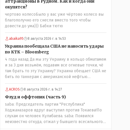
аттракционы в Рудном. Как и когда они
побежали оправдываться Незнаю если бы моего
окупятся?
журналиста поносили на всю округу за его по сути
чертово колесоБыло у вас уже чёртово колесо вы
рабочую ошибку я бы его в обиду не дал. Да
благополучно его снесли вместо того чтобы
признать ошибку но при этом и указать хейтерам
довести до ума))) Бабки тютю
их место как мне кажется надо. А у вас как-то не
получилось. В итоге есть ощущение что вы не пятая
власть а инструмент в руках тех кто может вас
abaika95
8 августа 2026 г. в 14:53
публично поносить maxsaf: А чё, надо было оставить
Украина пообещала США не наносить удары
оригинальную статью, где всё красиво, чисто и
по КТК – Bloomberg
свежо?Да, это называется журналистика. Человек
4 года назад Да мы эту Украину в кольцо обматамем
проделал работу это его взгляд на вещи У другого
и за 3 дня возьмём, подавим все огневые точки, чё
свой взгляд Почему вообще кто-то должен
там брать то эту Украину? Украина обещает США не
указывать журналисту как писать и в каком тоне?
бить по танкерам с американской нефтью
maxsaf: Ну правда бы всё равно вышла наружу, все
добываемой в Казахстане-мы сейчас в этой точке
равно кто-то выяснил бы, что новые кондиционеры
ACROS
8 августа 2026 г. в 14:27
установлены ПОСЛЕ смерти ребенка.Флаг в руки.
Флуд и оффтопик (часть 9)
Выяснили и выяснили что дальше? У журналиста НГ
была другая задача провести репортаж а не
saba: Председатель партии "Республика"
расследование maxsaf: Или тебе такой вариант не
Ходжаназаров вдруг выступил против Токаева!По
нравится? Ты вообще на чьей стороне в этой
слухам он человек Кулибаева. saba: Появился
истории?Я на стороне объективной подачи
неизвестно откуда, отжал у бывшего всесильного
информации maxsaf: Прискорбно и иронично то,
Розинова целый холдингКак неизвестно: - в