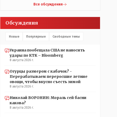
что кондиционеры заменили после происшествия,
Жаильме сеял ПОЛТОРЫ тысяча гектар , разбогател
Все обсуждения
и уже после этого пустили журналистов
и отжал у Василия самый крупный агрохолдинг в
посмотреть, типа у нас всё хорошо, смотрите,
мире, занесенный в Книгу рекордов Гиннеса.
мальчик просто больной был.А журналисту что
Обсуждения
надо было тайком ночью в окно лезть чтобы
посмотреть как там что? Журналист зафиксировал
ФАКТ на момент его доступа на объект Какие
Новые
Популярные
Свободные темы
претензии могут быть к журналисту? Все вопросы
к учреждению если они что-то там утаили нет
начали поносить журналиста
Украина пообещала США не наносить
удары по КТК – Bloomberg
8 августа 2026 г.
Огурцы размером с кабачок? -
Перерабатываем переросшие летние
овощи, чтобы вкусно съесть зимой
8 августа 2026 г.
Николай ВОРОНИН: Мораль сей басни
какова?
8 августа 2026 г.