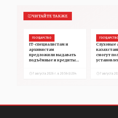
ЧИТАЙТЕ ТАКЖЕ
ГОСУДАРСТВО
ГОСУДАРСТВ
IT-специалистам и
Слуховые
архивистам
казахстан
предложили выдавать
смогут по
подъёмные и кредиты
установле
на жильё в сёлах
инвалидн
Казахстана
7 августа 2026 г. в 20:56
204
7 августа 202