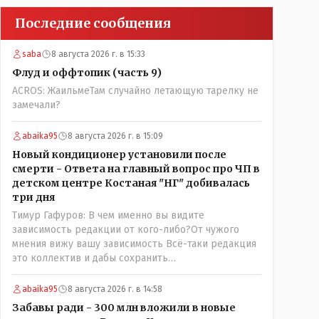
Последние сообщения
saba
8 августа 2026 г. в 15:33
Флуд и оффтопик (часть 9)
ACROS: ЖаильмеТам случайно летающую тарелку не
замечали?
abaika95
8 августа 2026 г. в 15:09
Новый кондиционер установили после
смерти - Ответа на главный вопрос про ЧП в
детском центре Костаная "НГ" добивалась
три дня
Тимур Гафуров: В чем именно вы видите
зависимость редакции от кого-либо?От чужого
мнения вижу вашу зависимость Всё-таки редакция
это коллектив и дабы сохранить
профессиональное лицо можно было бы и указать
Общественному объединению на не корректность
abaika95
8 августа 2026 г. в 14:58
высказываний о вас в том тоне в котором была та
Забавы ради - 300 млн вложили в новые
публикация. Нет вы проглотили оскорбления и