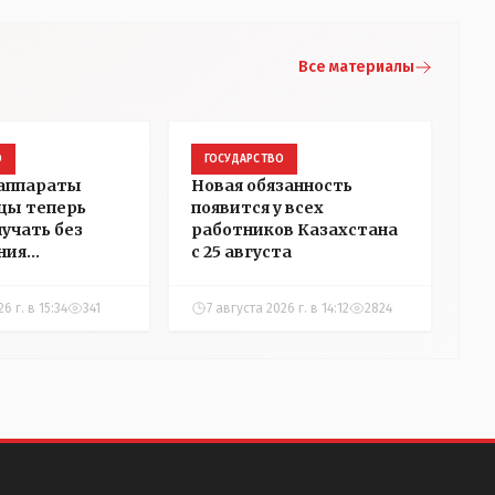
Все материалы
О
ГОСУДАРСТВО
 аппараты
Новая обязанность
цы теперь
появится у всех
лучать без
работников Казахстана
ния
с 25 августа
ости
6 г. в 15:34
341
7 августа 2026 г. в 14:12
2824