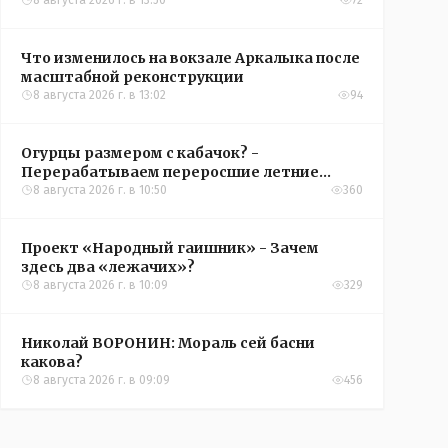
8 августа 2026 г. в 13:50
72
Что изменилось на вокзале Аркалыка после
масштабной реконструкции
8 августа 2026 г. в 13:02
94
Огурцы размером с кабачок? -
Перерабатываем переросшие летние
овощи, чтобы вкусно съесть зимой
8 августа 2026 г. в 10:50
360
Проект «Народный гаишник» - Зачем
здесь два «лежачих»?
8 августа 2026 г. в 10:09
329
Николай ВОРОНИН: Мораль сей басни
какова?
8 августа 2026 г. в 09:09
456