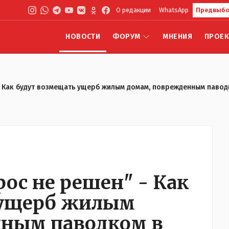
О редакции
WhatsApp
Предвыбо
НОВОСТИ
ФОРУМ
МНЕНИЯ
ПРОЕ
- Как будут возмещать ущерб жилым домам, поврежденным павод
ос не решен" - Как
 ущерб жилым
нным паводком в