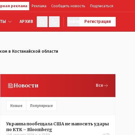
рная реклама
Реклама
Сообщить новость
Подписаться
КТЫ
АРХИВ
Войти
Регистрация
ком в Костанайской области
Новости
Все
Новые
Популярные
Украина пообещала США не наносить удары
по КТК – Bloomberg