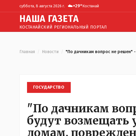
☁️
+
29
°
суббота, 8 августа 2026 г.
Костанай
Н
АША
Г
АЗЕТА
КОСТАНАЙСКИЙ РЕГИОНАЛЬНЫЙ ПОРТАЛ
Главная
/
Новости
/
"По дачникам вопрос не решен" 
ГОСУДАРСТВО
"По дачникам вопр
будут возмещать
домам, поврежде