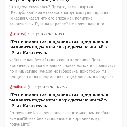
вкусней остальных, но самый вкусный хлеб в совхозных
Что вдруг случилось? Председатель партии
пекарнях; мясо - русское, белоруское не вкусное- наше
"Республика" Ходжаназаров вдруг выступил против
значительно вкусней и натуральное Цитата:///В
Токаева! Сказал, что его эпоха как политика
финансовой столице республики все дешевле./// Что
закончилась! Бунт на корабле? Не прямо какой то
правда то правда: - там продкты и фрукты-овощи
правдолюб вдруг выступил! Может он инопланетянин?
дешевле и услуги тамады, певцов тоже и провести той
ACROS
8 августа 2026 г. в 08:13
Появился неизвестно откуда, отжал у бывшего
на 250-300 человек там обойдётся в разы дешевле чем в
всесильного Розинова целый холдинг и теперь против
IT-специалистам и архивистам предложили
Костанае. Цитата:///Кому доверять?/// Только себе: - за
президента выступает! Вот ни капельки ему не поверю,
выдавать подъёмные и кредиты на жильё в
что боролись на то и напоролись- хотели капитализм,
что он действует в интересах страны, про народ уже и
сёлах Казахстана
жить по принципу: "...человек-человеку- волк....", не
не говорю! Опять какие то закулисные игры?
vofkakst: как без айтишников в коровнике,Доля
захотели жить в коммунизме где был принцип:
ироничной правды в ваших словах есть: - в строящихся,
"....человек человеку- брат...."
по инициативе Кумара Иргибаевича, некоторых МТФ
процессы дойки, кормления - оцифрованы и иногда эти
программы дают сбой - и тогда они нужны, хотя я
vofkakst
7 августа 2026 г. в 22:22
насколько в курсе своей комьютерной безграмотности
- все эти вопросы можно решать и устранять эти сбои и
IT-специалистам и архивистам предложили
удалённо - лёжа на диване, в городе. Но, этих
выдавать подъёмные и кредиты на жильё в
современных и оцифрованных МТФ критично мало для
сёлах Казахстана
массового переезда лохматых и обкуренных молодых
Эл-починно: И нахрена они, скажите мне, там вообще
ребят из города в село, да и те МТФ я по опыту
нужны?😁 как без айтишников в коровнике, ну
подозреваю, скоро перейдут на обслуживание с
подумайте)