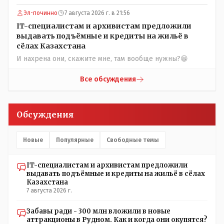
помошью кувалды, китайского скотча, алюминевой
проволоки и русского мата. Вот где работать в селе
Эл-починно
7 августа 2026 г. в 21:56
именно АРХИВАРИУСАМ - понятие не имею- допустим
IT-специалистам и архивистам предложили
все мои архивы по работе и по семейной жизни -
выдавать подъёмные и кредиты на жильё в
помещаются в одну дешёвую китайскую флешку
сёлах Казахстана
купленную на оптушке на Складской за 1 000 тенге.
И нахрена они, скажите мне, там вообще нужны?😁
Впрочем, не надо гадать: - это замутили УМНЫЕ люди
наверху , близко расположенные к гос.бюджету-
Все обсуждения
наверняка они знают что делают.
Обсуждения
Новые
Популярные
Свободные темы
IT-специалистам и архивистам предложили
выдавать подъёмные и кредиты на жильё в сёлах
Казахстана
7 августа 2026 г.
Забавы ради - 300 млн вложили в новые
аттракционы в Рудном. Как и когда они окупятся?