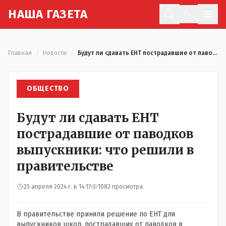
Н
АША
Г
АЗЕТА
Отк
Главная
/
Новости
/
Будут ли сдавать ЕНТ пострадавшие от паводков выпускники: что решили в правительстве
ОБЩЕСТВО
Будут ли сдавать ЕНТ
пострадавшие от паводков
выпускники: что решили в
правительстве
25 апреля 2024 г. в 14:17
1082 просмотра
В правительстве приняли решение по ЕНТ для
выпускников школ, пострадавших от паводков в