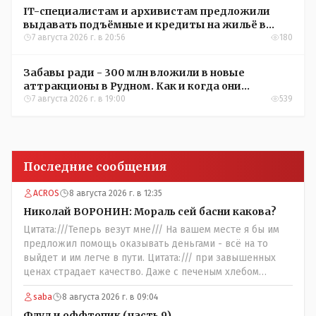
IT-специалистам и архивистам предложили
выдавать подъёмные и кредиты на жильё в
сёлах Казахстана
7 августа 2026 г. в 20:56
180
Забавы ради - 300 млн вложили в новые
аттракционы в Рудном. Как и когда они
окупятся?
7 августа 2026 г. в 19:00
539
Последние сообщения
ACROS
8 августа 2026 г. в 12:35
Николай ВОРОНИН: Мораль сей басни какова?
Цитата:///Теперь везут мне/// На вашем месте я бы им
предложил помощь оказывать деньгами - всё на то
выйдет и им легче в пути. Цитата:/// при завышенных
ценах страдает качество. Даже с печеным хлебом
проблема. // На вкус и цвет........., по мне : - наша молочка
saba
8 августа 2026 г. в 09:04
значительно вкуснее чем руссская и белоруская, а хлеб
покупайте формовой, бюджетный- он значительно
Флуд и оффтопик (часть 9)