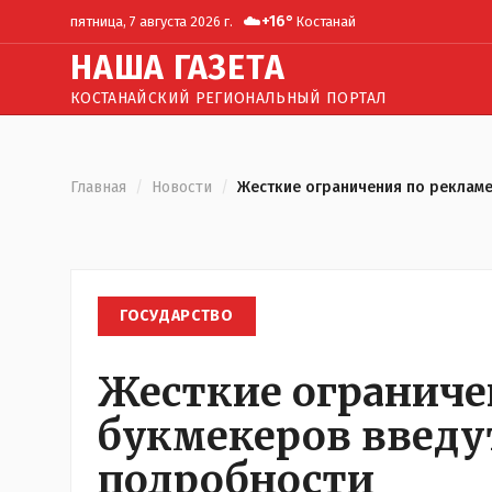
☁️
+
16
°
пятница, 7 августа 2026 г.
Костанай
Н
АША
Г
АЗЕТА
КОСТАНАЙСКИЙ РЕГИОНАЛЬНЫЙ ПОРТАЛ
Главная
/
Новости
/
Жесткие ограничения по рекламе
ГОСУДАРСТВО
Жесткие ограниче
букмекеров введут
подробности