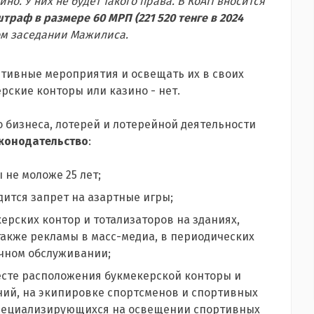
о. У них не будет такого права. В КоАП вносится
штраф в размере 60 МРП (221 520 тенге в 2024
ном заседании Мажилиса.
ртивные мероприятия и освещать их в своих
рские конторы или казино - нет.
 бизнеса, лотерей и лотерейной деятельности
конодательство
:
 не моложе 25 лет;
ится запрет на азартные игры;
рских контор и тотализаторов на зданиях,
также рекламы в масс-медиа, в периодических
очном обслуживании;
месте расположения букмекерской конторы и
ний, на экипировке спортсменов и спортивных
 специализирующихся на освещении спортивных