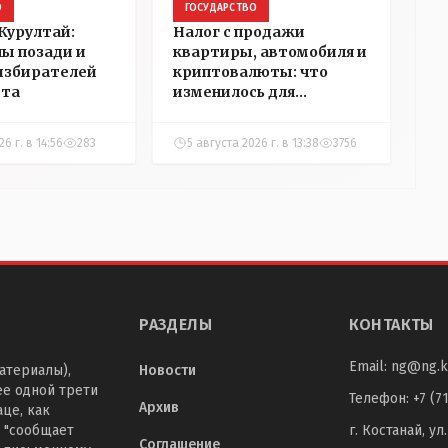
О
ГОСУДАРСТВО
Курултай:
Налог с продажи
пы позади и
квартиры, автомобиля и
избирателей
криптовалюты: что
ста
изменилось для
казахстанцев
6 г. в 14:56
283
5 августа 2026 г. в 13:38
3756
РАЗДЕЛЫ
КОНТАКТЫ
Email:
ng@ng.k
атериалы),
Новости
ее одной трети
Телефон
:
+7 (7
Архив
це, как
 "сообщает
г. Костанай, ул
Соглашение