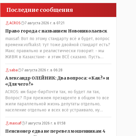
Последние сообщения
ACROS
7 августа 2026 г. в 07:21
Право города с названием Новониколаевск
maxsaf: Вот по этому стандарту всё и будет, вопрос
времени.vofkakst: тут тоже двойной стандарт есть?
Макс правильно и реалистиччески говорит: - мы
ЖИВМ в Казахстане- и этим ВСЁ сказано. Пусть
люди попробуют- вдруг получиться, хотя навряд ли,
вы же сами сказали: "....чтобы вернуть
saba
7 августа 2026 г. в 06:28
исторические названия городам и весям...."
Александр ОЛЕЙНИК: Два вопроса: «Как?» и
историческое название согласно этой же статьи :-
«Для чего?»
Цитата:..."...Комиссия утвердила новое место для
ACROS: им баре-бирПочти так, но будет ли так,
поселения ниже по Тоболу около брода,
Вопрос? При прежнем президенте в общем то все
находившегося около урочища Кустанай,
жили параллельной жизнь депутаты отдельно,
предложив назвать его Ново-Николаевским...." Так
население отдельно и всех всё устраивало, ну
что всё в цвет: - Кустанай - историческое название,
кроме отдельных очень активных членов общества,
а Ново -Николаевск - его назвали пришлые люди.
их всегда быстро выявляли и кого за границу, кого
maxsaf
7 августа 2026 г. в 01:58
в камеру, но они не делали погоду в общественно-
Пенсионер едва не перевел мошенникам 4
политической жизни страны! А теперь когда власть