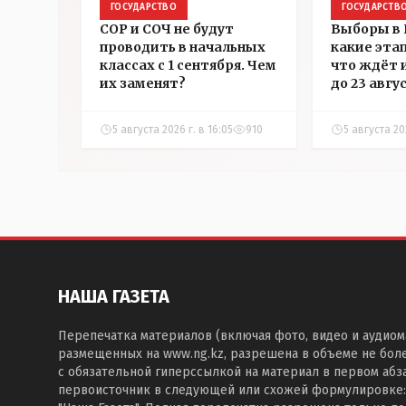
ГОСУДАРСТВО
ГОСУДАРСТВ
СОР и СОЧ не будут
Выборы в 
проводить в начальных
какие эта
классах с 1 сентября. Чем
что ждёт 
их заменят?
до 23 авгу
5 августа 2026 г. в 16:05
910
5 августа 202
НАША ГАЗЕТА
Перепечатка материалов (включая фото, видео и аудиом
размещенных на www.ng.kz, разрешена в объеме не бол
с обязательной гиперссылкой на материал в первом абза
первоисточник в следующей или схожей формулировке: