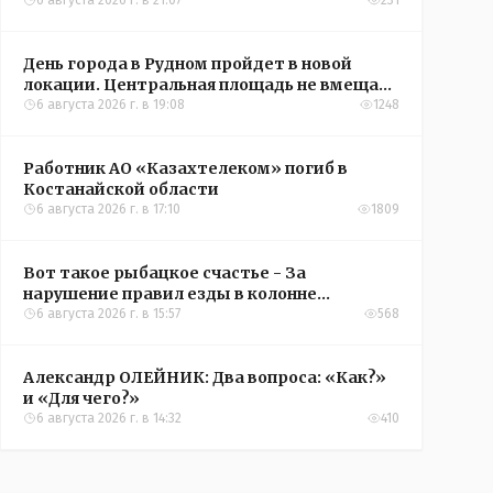
6 августа 2026 г. в 21:07
231
День города в Рудном пройдет в новой
локации. Центральная площадь не вмещает
всех желающих
6 августа 2026 г. в 19:08
1248
Работник АО «Казахтелеком» погиб в
Костанайской области
6 августа 2026 г. в 17:10
1809
Вот такое рыбацкое счастье - За
нарушение правил езды в колонне
оштрафовали участников соревнований в
6 августа 2026 г. в 15:57
568
Аркалыке
Александр ОЛЕЙНИК: Два вопроса: «Как?»
и «Для чего?»
6 августа 2026 г. в 14:32
410