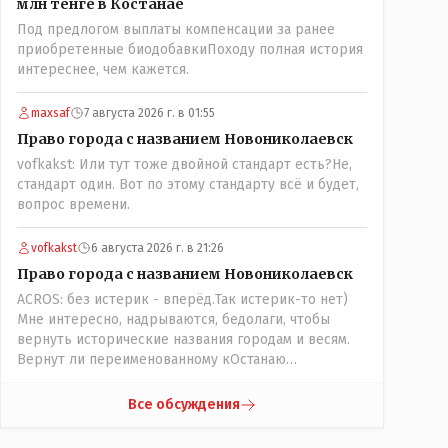
млн тенге в Костанае
потихоньку забирается в карман к народу многим
Под предлогом выплаты компенсации за ранее
уже хочется спросить у депутатов:" А народные ли
приобретенные биодобавкиПоходу полная история
вы избранники?" Но те глухо отгородились
интереснее, чем кажется.
обезличивающей стеной партии, которую якобы мы
избрали и спросить увы не получается! Парадкс в
том что и власти это не особо нужно, когда пар
maxsaf
7 августа 2026 г. в 01:55
скапливается, ему требуется выход, а депутаты
Право города с названием Новониколаевск
были бы идеальным барашком на заклание! Но как
vofkakst: Или тут тоже двойной стандарт есть?Не,
обычно, спешили, до конца не продумали, а тут ещё
стандарт один. Вот по этому стандарту всё и будет,
на важных постах где думать должны были никого
вопрос времени.
не оказалось(отдыхали где то) вот так всё и
получилось!
vofkakst
6 августа 2026 г. в 21:26
Право города с названием Новониколаевск
ACROS: без истерик - вперёд.Так истерик-то нет)
Мне интересно, надрываются, бедолаги, чтобы
вернуть исторические названия городам и весям.
Вернут ли переименованному кОстанаю
историческое имя? Ведь для этого же эти она..
ономасты существуют)) Или тут тоже двойной
Все обсуждения
стандарт есть?