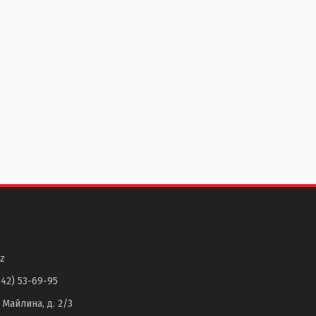
z
142) 53-69-95
. Майлина, д. 2/3