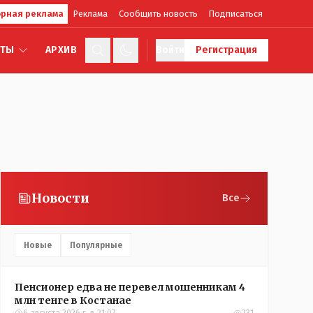
рная реклама
Реклама
Сообщить новость
Подписаться
КТЫ
АРХИВ
Войти
Регистрация
Новости
Все
Новые
Популярные
Пенсионер едва не перевел мошенникам 4
млн тенге в Костанае