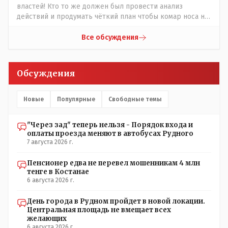
властей! Кто то же должен был провести анализ
действий и продумать чёткий план чтобы комар носа не
подточил! Но тут явно спешили, а в аналитическом
центре либо кто то из родственников сидит, либо
Все обсуждения
ведущий специалист на Мальдивы уехал, либо всё
вместе! Пока прокатывает по вышеизложенным Вами
причинам, просто обстоятельства немного меняются по
Обсуждения
сравнению с Назарбаевскими временами, власти
решили пощупать кошелёк населения, а это уже
неизвестная в уравнении взаимоотношений власти и
Новые
Популярные
Свободные темы
народа! Тут бы как раз специалист-аналитик и
пригодился бы!
"Через зад" теперь нельзя - Порядок входа и
оплаты проезда меняют в автобусах Рудного
7 августа 2026 г.
Пенсионер едва не перевел мошенникам 4 млн
тенге в Костанае
6 августа 2026 г.
День города в Рудном пройдет в новой локации.
Центральная площадь не вмещает всех
желающих
6 августа 2026 г.