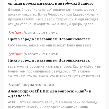
оплаты проезда меняют в автобусах Рудного
Дикари. Слово "кондуктор" видимо для наших широт -
архаизм какой то. Взять Челябинск или Екатеринбург -
пришел автобус - все двери открылись. Люди выходят
откуда удобно. Заходят также в любую дверь. Далее -
либо платишь сам (у каждой двери есть валидатор),
vofkakst
7 августа 2026 г. в 09:43
либо кондуктор подойдет с терминалом. Водитель
разгружен от вопросов оплаты, полностью
Право города с названием Новониколаевск
сконцентрировавшись на управлении автобусом.
Собственно, также как они говорят Тэнгэ или тэнге
Кондуктор - помимо удобства - несомненно рабочие
места. Сколько людей можно трудоустроить? Но зачем,
vofkakst
7 августа 2026 г. в 09:35
когда водитель должен и на дорогу смотреть, и оплату
Право города с названием Новониколаевск
контролировать , и (в редких случаях оплаты наличкой)
saba: многие россияне называют город Кастанай,Это - не
сдачу выдавать. У нас прогресс почему-то идет с
более, чем произношение безударной "О" в слове
регрессом рука об руку. Любую хорошую задумку
"кОстанай" Это мы знаем, что истоки тянутся от Кустаная
умудряемся похерить(
saba
7 августа 2026 г. в 09:28
Александр ОЛЕЙНИК: Два вопроса: «Как?» и
«Для чего?»
ACROS: Что вы имеете ввиду ??А у меня бзик по поводу
некомпетентности и непрофессионализма наших