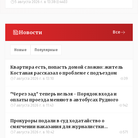
5 августа 2026 г. в 13:38
4403
Новости
Все
Новые
Популярные
Квартира есть, попасть домой сложно: житель
Костаная рассказал о проблеме с подъездом
7 августа 2026 г. в 13:10
39
"Через зад" теперь нельзя - Порядок входа и
оплаты проезда меняют в автобусах Рудного
7 августа 2026 г. в 11:43
142
Прокуроры подали в суд ходатайство о
смягчении наказания для журналистки
Александры Алёховой
7 августа 2026 г. в 10:42
571