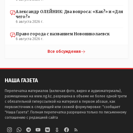
Александр ОЛЕЙНИК: Два вопроса: «Как?» и «Для
чего?»
6 августа 2026 г.
Право города с названием Новониколаевск
6 августа 2026 г.
Все обсуждения
НАША ГАЗЕТА
Перепечатка материалов (включая фото, видео и аудиоматериалы),
размещенных на www.ng.kz, разрешена в объеме не более одной трети
с обязательной гиперссылкой на материал в первом абзаце, как
первоисточник в следующей или схожей формулировке: "сообщает
"Наша Газета". Полная перепечатка разрешена только по письменному
соглашению с редакцией сайта