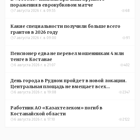
поражения в еврокубковом матче
7 августа 2026 г. в 09:55
68
Какие специальности получили больше всего
грантов в 2026 году
7 августа 2026 г. в 09:00
91
Пенсионер едва не перевел мошенникам 4 млн
тенге в Костанае
6 августа 2026 г. в 21:07
402
День города в Рудном пройдет в новой локации.
Центральная площадь не вмещает всех
желающих
6 августа 2026 г. в 19:08
2347
Работник АО «Казахтелеком» погиб в
Костанайской области
6 августа 2026 г. в 17:10
2122