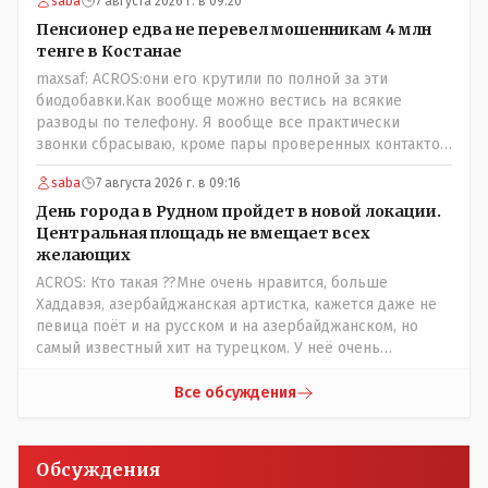
saba
7 августа 2026 г. в 09:20
центре либо кто то из родственников сидит, либо
ведущий специалист на Мальдивы уехал, либо всё
Пенсионер едва не перевел мошенникам 4 млн
вместе! Пока прокатывает по вышеизложенным Вами
тенге в Костанае
причинам, просто обстоятельства немного меняются по
maxsaf: ACROS:они его крутили по полной за эти
сравнению с Назарбаевскими временами, власти
биодобавки.Как вообще можно вестись на всякие
решили пощупать кошелёк населения, а это уже
разводы по телефону. Я вообще все практически
неизвестная в уравнении взаимоотношений власти и
звонки сбрасываю, кроме пары проверенных контактов.
народа! Тут бы как раз специалист-аналитик и
Один раз мне мой банк позвонил, не мошенники. Я
пригодился бы!
saba
7 августа 2026 г. в 09:16
приехал туда, в банк, нашел того, кто мне звонил,
притащил к главному менеджеру и обоим сказал: ещё
День города в Рудном пройдет в новой локации.
один такой звонок, без разницы, какая причина, и я
Центральная площадь не вмещает всех
счета свои у вас позакрываю. Остальные входящие
желающих
сразу в бан, по умолчанию для меня любой входящий -
ACROS: Кто такая ??Мне очень нравится, больше
Скам, пока не доказано обратное - Zero trust. Все
Хаддавэя, азербайджанская артистка, кажется даже не
созвоны - только на верифицируемые номера.Всё
певица поёт и на русском и на азербайджанском, но
верно, я тоже так поступаю,но увы любопытство ещё
самый известный хит на турецком. У неё очень
никто не отменял! Я уже давно всё объяснил жене, но
необычный низкий тембр голоса!
она все равно меня допрашивает:" Кто звонил? От кого
Все обсуждения
скрываешься? Почему сбросил?"
Обсуждения