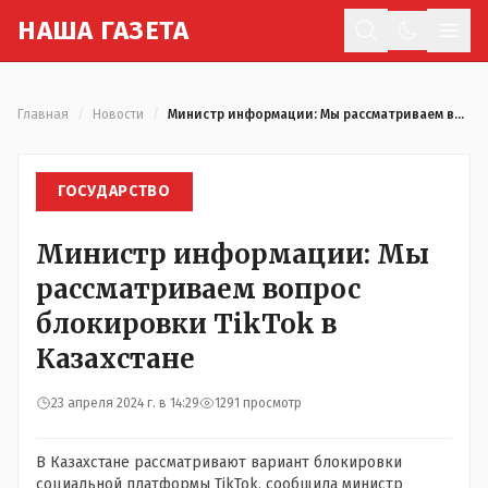
Н
АША
Г
АЗЕТА
Отк
Главная
/
Новости
/
Министр информации: Мы рассматриваем вопрос блокировки TikTok в Казахстане
ГОСУДАРСТВО
Министр информации: Мы
рассматриваем вопрос
блокировки TikTok в
Казахстане
23 апреля 2024 г. в 14:29
1291 просмотр
В Казахстане рассматривают вариант блокировки
социальной платформы TikTok, сообщила министр