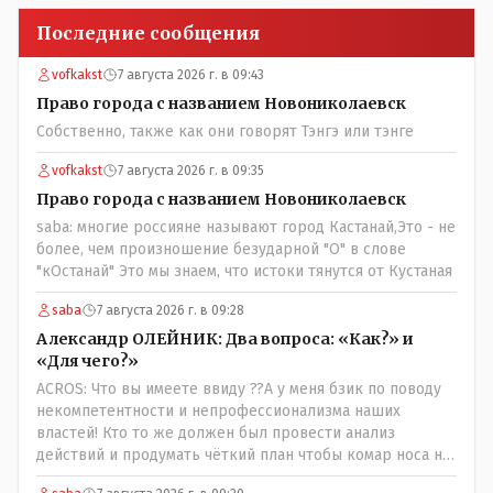
Последние сообщения
vofkakst
7 августа 2026 г. в 09:43
Право города с названием Новониколаевск
Собственно, также как они говорят Тэнгэ или тэнге
vofkakst
7 августа 2026 г. в 09:35
Право города с названием Новониколаевск
saba: многие россияне называют город Кастанай,Это - не
более, чем произношение безударной "О" в слове
"кОстанай" Это мы знаем, что истоки тянутся от Кустаная
saba
7 августа 2026 г. в 09:28
Александр ОЛЕЙНИК: Два вопроса: «Как?» и
«Для чего?»
ACROS: Что вы имеете ввиду ??А у меня бзик по поводу
некомпетентности и непрофессионализма наших
властей! Кто то же должен был провести анализ
действий и продумать чёткий план чтобы комар носа не
подточил! Но тут явно спешили, а в аналитическом