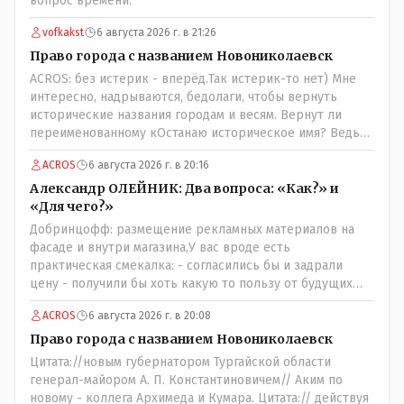
вопрос времени.
vofkakst
6 августа 2026 г. в 21:26
Право города с названием Новониколаевск
ACROS: без истерик - вперёд.Так истерик-то нет) Мне
интересно, надрываются, бедолаги, чтобы вернуть
исторические названия городам и весям. Вернут ли
переименованному кОстанаю историческое имя? Ведь
для этого же эти она.. ономасты существуют)) Или тут
ACROS
6 августа 2026 г. в 20:16
тоже двойной стандарт есть?
Александр ОЛЕЙНИК: Два вопроса: «Как?» и
«Для чего?»
Добринцофф: размещение рекламных материалов на
фасаде и внутри магазина,У вас вроде есть
практическая смекалка: - согласились бы и задрали
цену - получили бы хоть какую то пользу от будущих
депутатов, как говориться- с паршивой овцы хоть
ACROS
6 августа 2026 г. в 20:08
шерсти клок, тем более эта тётенька платила бы не со
своего кармана, а с халявных, партийных денег.- думаю
Право города с названием Новониколаевск
сильно не торговалась бы.
Цитата://новым губернатором Тургайской области
генерал-майором А. П. Константиновичем// Аким по
новому - коллега Архимеда и Кумара. Цитата:// действуя