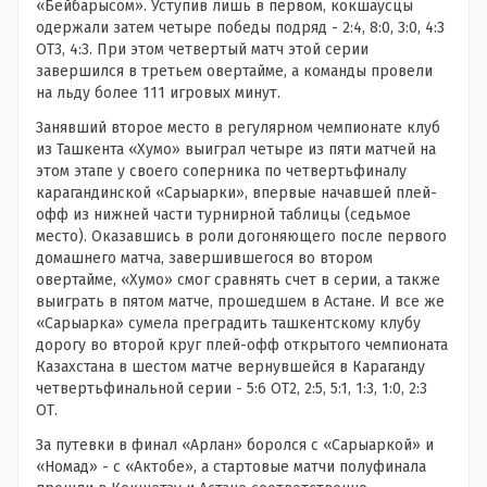
«Бейбарысом». Уступив лишь в первом, кокшаусцы
одержали затем четыре победы подряд - 2:4, 8:0, 3:0, 4:3
ОТ3, 4:3. При этом четвертый матч этой серии
завершился в третьем овертайме, а команды провели
на льду более 111 игровых минут.
Занявший второе место в регулярном чемпионате клуб
из Ташкента «Хумо» выиграл четыре из пяти матчей на
этом этапе у своего соперника по четвертьфиналу
карагандинской «Сарыарки», впервые начавшей плей-
офф из нижней части турнирной таблицы (седьмое
место). Оказавшись в роли догоняющего после первого
домашнего матча, завершившегося во втором
овертайме, «Хумо» смог сравнять счет в серии, а также
выиграть в пятом матче, прошедшем в Астане. И все же
«Сарыарка» сумела преградить ташкентскому клубу
дорогу во второй круг плей-офф открытого чемпионата
Казахстана в шестом матче вернувшейся в Караганду
четвертьфинальной серии - 5:6 ОТ2, 2:5, 5:1, 1:3, 1:0, 2:3
ОТ.
За путевки в финал «Арлан» боролся с «Сарыаркой» и
«Номад» - с «Актобе», а стартовые матчи полуфинала