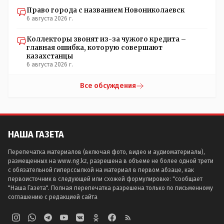
Право города с названием Новониколаевск
6 августа 2026 г.
Коллекторы звонят из-за чужого кредита –
главная ошибка, которую совершают
казахстанцы
6 августа 2026 г.
Все обсуждения
НАША ГАЗЕТА
Перепечатка материалов (включая фото, видео и аудиоматериалы),
размещенных на www.ng.kz, разрешена в объеме не более одной трети
с обязательной гиперссылкой на материал в первом абзаце, как
первоисточник в следующей или схожей формулировке: "сообщает
"Наша Газета". Полная перепечатка разрешена только по письменному
соглашению с редакцией сайта