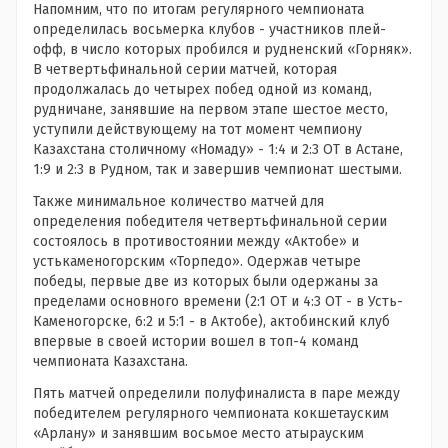
Напомним, что по итогам регулярного чемпионата
определилась восьмерка клубов - участников плей-
офф, в число которых пробился и рудненский «Горняк».
В четвертьфинальной серии матчей, которая
продолжалась до четырех побед одной из команд,
рудничане, занявшие на первом этапе шестое место,
уступили действующему на тот момент чемпиону
Казахстана столичному «Номаду» - 1:4 и 2:3 ОТ в Астане,
1:9 и 2:3 в Рудном, так и завершив чемпионат шестыми.
Также минимальное количество матчей для
определения победителя четвертьфинальной серии
состоялось в противостоянии между «Актобе» и
устькаменогорским «Торпедо». Одержав четыре
победы, первые две из которых были одержаны за
пределами основного времени (2:1 ОТ и 4:3 ОТ - в Усть-
Каменогорске, 6:2 и 5:1 - в Актобе), актобинский клуб
впервые в своей истории вошел в топ-4 команд
чемпионата Казахстана.
Пять матчей определили полуфиналиста в паре между
победителем регулярного чемпионата кокшетауским
«Арлану» и занявшим восьмое место атырауским