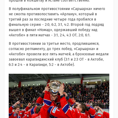
прошли в Кокшетау и Астане соответственно.
В полуфинальном противостоянии «Сарыарка» ничего
не смогла противопоставить «Арлану», который в
третий раз за последние четыре года пробился в
финальную серию - 2:0, 6:2, 3:1, 4:2. Второй год подряд
вышел в финал «Номад», одержавший победу над
«Актобе» в пяти матчах - 3:1, 2:4, 4:3 ОТ, 2:0, 6:1.
В противостоянии за третье место, продлившемся,
согласно регламенту, до трех побед, «Сарыарка» и
«Актобе» провели все пять матчей, а бронзовые медали
завоевал карагандинский клуб (3:1 и 2:3 ОТ - в Актобе,
6:3 и 2:4 - в Караганде, 5:2 - в Актобе).