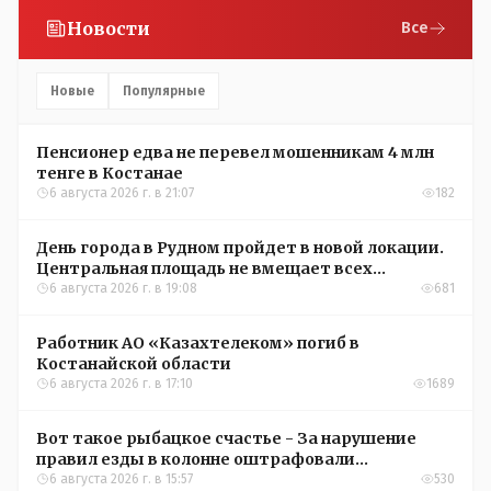
Новости
Все
Новые
Популярные
Пенсионер едва не перевел мошенникам 4 млн
тенге в Костанае
6 августа 2026 г. в 21:07
182
День города в Рудном пройдет в новой локации.
Центральная площадь не вмещает всех
желающих
6 августа 2026 г. в 19:08
681
Работник АО «Казахтелеком» погиб в
Костанайской области
6 августа 2026 г. в 17:10
1689
Вот такое рыбацкое счастье - За нарушение
правил езды в колонне оштрафовали
участников соревнований в Аркалыке
6 августа 2026 г. в 15:57
530