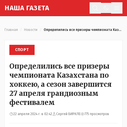
Н
АША
Г
АЗЕТА
Отк
Главная
/
Новости
/
Определились все призеры чемпионата Казахстана по хоккею, а сезон завершится 27 апреля грандиозным фестивалем
СПОРТ
Определились все призеры
чемпионата Казахстана по
хоккею, а сезон завершится
27 апреля грандиозным
фестивалем
22 апреля 2024 г. в 02:42
Сергей БИРКЛЕ
775 просмотров