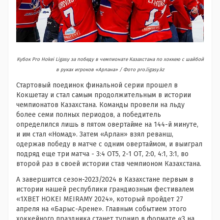
Кубок Pro Hokei Ligasy за победу в чемпионате Казахстана по хоккею с шайбой
в руках игроков «Арлана» / Фото pro.ligasy.kz
Стартовый поединок финальной серии прошел в
Кокшетау и стал самым продолжительным в истории
чемпионатов Казахстана. Команды провели на льду
более семи полных периодов, а победитель
определился лишь в пятом овертайме на 144-й минуте,
и им стал «Номад». Затем «Арлан» взял реванш,
одержав победу в матче с одним овертаймом, и выиграл
подряд еще три матча - 3:4 ОТ5, 2-1 ОТ, 2:0, 4:1, 3:1, во
второй раз в своей истории став чемпионом Казахстана.
А завершится сезон-2023/2024 в Казахстане первым в
истории нашей республики грандиозным фестивалем
«1XBET HOKEI MEIRAMY 2024», который пройдет 27
апреля на «Барыс-Арене». Главным событием этого
хоккейного праздника станет турнир в формате «3 на