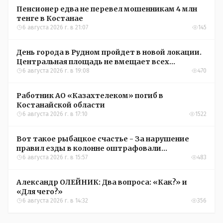
Пенсионер едва не перевел мошенникам 4 млн
тенге в Костанае
6 августа 2026 г. в 21:07
145
День города в Рудном пройдет в новой локации.
Центральная площадь не вмещает всех
желающих
6 августа 2026 г. в 19:08
470
Работник АО «Казахтелеком» погиб в
Костанайской области
6 августа 2026 г. в 17:10
1522
Вот такое рыбацкое счастье - За нарушение
правил езды в колонне оштрафовали
участников соревнований в Аркалыке
6 августа 2026 г. в 15:57
483
Александр ОЛЕЙНИК: Два вопроса: «Как?» и
«Для чего?»
6 августа 2026 г. в 14:32
356