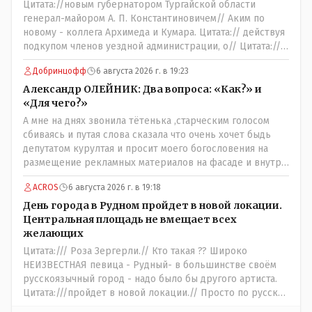
Цитата://новым губернатором Тургайской области
генерал-майором А. П. Константиновичем// Аким по
новому - коллега Архимеда и Кумара. Цитата:// действуя
подкупом членов уездной администрации, о// Цитата://
Последовала спекуляция земельными участками,//
Добринцофф
6 августа 2026 г. в 19:23
Интересно: - тогда был антикорруционный комитет ???
Цитата:/// киргизское население // Казахи. Цитата://
Александр ОЛЕЙНИК: Два вопроса: «Как?» и
Административный персонал в 1885 году состоял из
«Для чего?»
уездного начальника, старшего и младшего помощников
А мне на днях звонила тётенька ,старческим голосом
и двух письмоводителей, в уездном управлении
сбиваясь и путая слова сказала что очень хочет быдь
выделились отделы полиции, суда и городской управы.
депутатом курултая и просит моего богословения на
Имелись уездный и ветеринарный врачи, повивальная
размещение рекламных материалов на фасаде и внутри
бабка, фельдшер, открылась аптека.// Областной
магазина,на что я ей честно сказал,что от вас даромедов
акимат - по нынешнему. Цитата:///В честь основателя
ACROS
6 августа 2026 г. в 19:18
пользы для людей нет никакой,а потому использовать
города Константиновича в Костанае не назвали улицу и
мой магазин как платформу для раздачи пустых
День города в Рудном пройдет в новой локации.
не установили памятник.// vofkakst: Где ономасты,
обещаний я не позволю,на это разговор и закончился.
Центральная площадь не вмещает всех
которые топят за возвращение исторических названий?
желающих
Какие проблемы, почему кто то должен делать что то за
Цитата:/// Роза Зергерли.// Кто такая ?? Широко
вас- - выдвинете идею, создайте инициативную группу,
НЕИЗВЕСТНАЯ певица - Рудный- в большинстве своём
напишите ходатайство в гор.маслихат и без истерик -
русскоязычный город - надо было бы другого артиста.
вперёд. Под лежачий камень- вода не потечёт. Насчёт
Цитата:///пройдет в новой локации.// Просто по русски
ономастов: - нужны русскоязычные ономасты - я думаю
написать: "...пройдёт в другом месте..." - нельзя было.???
они найдутся.