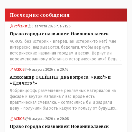
Последние сообщения
vofkakst
6 августа 2026 г. в 21:26
Право города с названием Новониколаевск
ACROS: без истерик - вперёд.Так истерик-то нет) Мне
интересно, надрываются, бедолаги, чтобы вернуть
исторические названия городам и весям. Вернут ли
переименованному кОстанаю историческое имя? Ведь
для этого же эти она.. ономасты существуют)) Или тут
ACROS
6 августа 2026 г. в 20:16
тоже двойной стандарт есть?
Александр ОЛЕЙНИК: Два вопроса: «Как?» и
«Для чего?»
Добринцофф: размещение рекламных материалов на
фасаде и внутри магазина,У вас вроде есть
практическая смекалка: - согласились бы и задрали
цену - получили бы хоть какую то пользу от будущих
депутатов, как говориться- с паршивой овцы хоть
ACROS
6 августа 2026 г. в 20:08
шерсти клок, тем более эта тётенька платила бы не со
своего кармана, а с халявных, партийных денег.- думаю
Право города с названием Новониколаевск
сильно не торговалась бы.