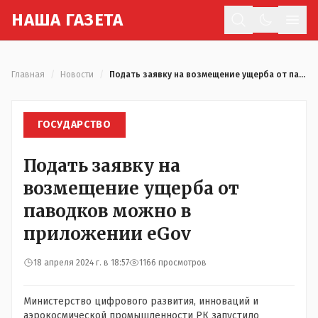
Н
АША
Г
АЗЕТА
Отк
Главная
/
Новости
/
Подать заявку на возмещение ущерба от паводков можно в приложении eGov
ГОСУДАРСТВО
Подать заявку на
возмещение ущерба от
паводков можно в
приложении eGov
18 апреля 2024 г. в 18:57
1166 просмотров
Министерство цифрового развития, инноваций и
аэрокосмической промышленности РК запустило