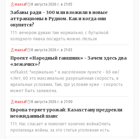
нужно было проверить. Что мы и сделали. И если это вы
maxsaf
8 августа 2026 г. в 21:05
называете зависимостью, то у меня другое
Забавы ради - 300 млн вложили в новые
представление об этом термине.
аттракционы в Рудном. Как и когда они
окупятся?
111: вечером думаю там нормально, с бутылкой
холодного пивка посидеть можно..Нельзя
maxsaf
8 августа 2026 г. в 21:03
Проект «Народный гаишник» - Зачем здесь два
«лежачих»?
vofkakst: "нормально " в населённом пункте - 60 км/
ч.Нет, 60 это максимально разрешённая скорость, в
идеальных условиях. Там, где условия хуже - скорость
может быть занижена.
maxsaf
8 августа 2026 г. в 21:00
Европа теряет урожай: Казахстану предрекли
неожиданный шанс
111: Нас спасает и помогает конечно войнаОпять
пропаганда войны, за это статья уголовная есть.