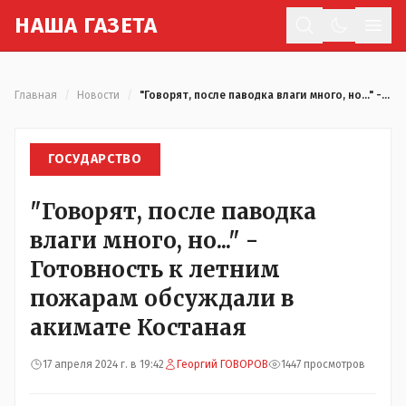
Н
АША
Г
АЗЕТА
Отк
Главная
/
Новости
/
"Говорят, после паводка влаги много, но..." - Готовность к летним пожарам обсуждали в акимате Костаная
ГОСУДАРСТВО
"Говорят, после паводка
влаги много, но..." -
Готовность к летним
пожарам обсуждали в
акимате Костаная
17 апреля 2024 г. в 19:42
Георгий ГОВОРОВ
1447 просмотров