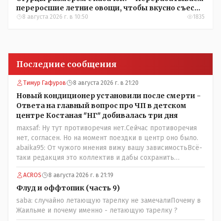
переросшие летние овощи, чтобы вкусно съесть
зимой
8 августа 2026 г. в 10:50
1835
Последние сообщения
Тимур Гафуров
8 августа 2026 г. в 21:20
Новый кондиционер установили после смерти -
Ответа на главный вопрос про ЧП в детском
центре Костаная "НГ" добивалась три дня
maxsaf: Ну тут противоречия нет.Сейчас противоречия
нет, согласен. Но на момент поездки в центр оно было.
abaika95: От чужого мнения вижу вашу зависимостьВсё-
таки редакция это коллектив и дабы сохранить
профессиональное лицо можно было бы и указать
ACROS
8 августа 2026 г. в 21:19
Общественному объединению на не корректность
высказываний о вас в том тоне в котором была та
Флуд и оффтопик (часть 9)
публикация.В комментарии от ОО было и мнение, и
saba: случайно летающую тарелку не замечалиПочему в
факт. На мнение я ответил там же. В том же тоне
Жаильме и почему именно - летающую тарелку ?
отвечать не намерен, но акценты расставил. А вот факт