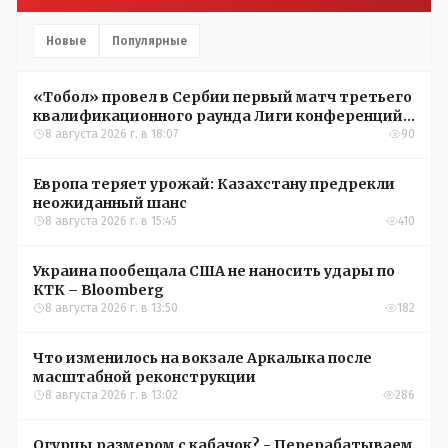
Новые
Популярные
«Тобол» провел в Сербии первый матч третьего
квалификационного раунда Лиги конференций
УЕФА
8 августа 2026 г. в 18:07
90
Европа теряет урожай: Казахстану предрекли
неожиданный шанс
8 августа 2026 г. в 15:45
410
Украина пообещала США не наносить удары по
КТК – Bloomberg
8 августа 2026 г. в 13:50
182
Что изменилось на вокзале Аркалыка после
масштабной реконструкции
8 августа 2026 г. в 13:02
286
Огурцы размером с кабачок? - Перерабатываем