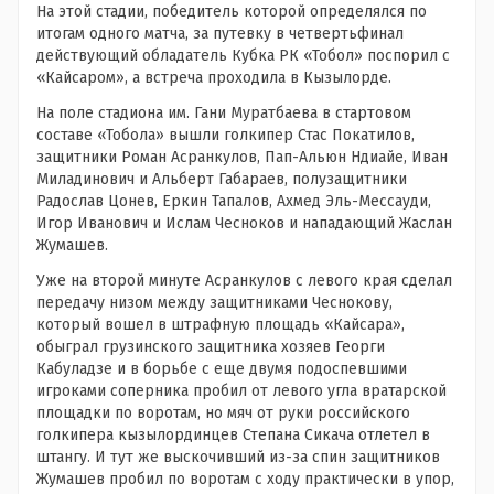
На этой стадии, победитель которой определялся по
итогам одного матча, за путевку в четвертьфинал
действующий обладатель Кубка РК «Тобол» поспорил с
«Кайсаром», а встреча проходила в Кызылорде.
На поле стадиона им. Гани Муратбаева в стартовом
составе «Тобола» вышли голкипер Стас Покатилов,
защитники Роман Асранкулов, Пап-Альюн Ндиайе, Иван
Миладинович и Альберт Габараев, полузащитники
Радослав Цонев, Еркин Тапалов, Ахмед Эль-Мессауди,
Игор Иванович и Ислам Чесноков и нападающий Жаслан
Жумашев.
Уже на второй минуте Асранкулов с левого края сделал
передачу низом между защитниками Чеснокову,
который вошел в штрафную площадь «Кайсара»,
обыграл грузинского защитника хозяев Георги
Кабуладзе и в борьбе с еще двумя подоспевшими
игроками соперника пробил от левого угла вратарской
площадки по воротам, но мяч от руки российского
голкипера кызылординцев Степана Сикача отлетел в
штангу. И тут же выскочивший из-за спин защитников
Жумашев пробил по воротам с ходу практически в упор,