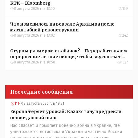
КТК – Bloomberg
8 августа 2026 г. в 13:50
159
Что изменилось на вокзале Аркалыка после
масштабной реконструкции
8 августа 2026 г. в 13:02
242
Огурцы размером с кабачок? - Перерабатываем
переросшие летние овощи, чтобы вкусно съесть
зимой
8 августа 2026 г. в 10:50
1527
Последние сообщения
111
8 августа 2026 г. в 19:21
Европа теряет урожай: Казахстану предрекли
неожиданный шанс
Нас спасает и помогает конечно война в Украине, где
уничтожается логистика и Украины и частично России
по поводу зерна и да, нужно пользоваться этим