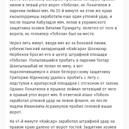
низом в левый угол ворот «Тобола», но Покатилов в
падении поймал мяч. На 33-й минуте на этом же краю
кызылординцы заработали еще один угловой удар, и
после подачи Кабуладзе мяч, попав в украинского
защитника хозяев Виталия Приндету, полетел от того в
ворота, но голкипер «Тобола» был на месте.
Через пять минут, вводя мяч из-за боковой линии,
узбекистанский нападающий «Кайсара» Шохназар
Норбеков бросил его в центр штрафной площади
«Тобола». Попытавшийся пробить в падении Тохтар
Шангылышбай не попал по мячу, а вот
подключившемуся к атаке белорусскому защитнику
Григорию Юденкову удалось пробить с лету с
подступов к вратарской площадки с отскоком от газона.
Однако Покатилов в прыжке поймал летевший от него
в правый угол ворот мяч. В ответной атаке «Тобол»
заработал угловой удар на левом фланге, но после
подачи Ивановича Асранкулов пробил головой выше
ворот.
На 41-й минуте «Кайсар» заработал штрафной удар на
правом краю далеко от ворот гостей. Защитник хозяев