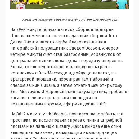
Ахмед Эль-Мессауди оформляет дубль / Скриншот трансляции
На 79-й минуте полузащитника сборной Болгарии
Цонева поменял на поле нападающий сборной Того
Давид Энен, а вместо серба Ивановича вышел
нигерийский полузащитник Эдедем Эссьен. А через
четыре минуты счет стал разгромным. Асранкулов от
центральной линии слева сделал передачу вперед на
Энена, тот перед штрафной площадью сыграл в
«стеночку» с Эль-Мессауди и, дойдя до левого угла
вратарской площадки, переиграл там Пайовича и
следом за ним Сикача, а затем откатил мяч открытому
Эль-Мессауди. И марокканский полузащитник, пробив в
касание с линии вратарской площадки по
незащищенным воротам, оформил дубль - 0:3.
На 86-й минуте у «Кайсара» появился шанс забить гол
престижа, но после подачи справа с линии штрафной
площади на дальнюю штангу Жаксылыкова еще один
вышедший на замену нападающий кызылординцев
Бакдаулет Зулфикаров не попал в створ ворот.