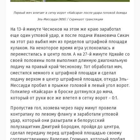
Первый мяч влетает в сетку ворот «Кайсара» после удара головой Ахмеда
Эль-Мессауди (№8) / Скриншот трансляции
На 13-й минуте Чесноков на этом же краю заработал
еще один угловой удар, и после подачи Ивановича Сикач
на этот раз выбил мяч из пределов штрафной площади
кулаком. На некоторое время игра успокоилась и
переместилась в центр поля. А на 27-й минуте Ндиайе со
своей половины поля выполнил длинную диагональную
подачу на правый край Чеснокову. Тот обработал мяч,
сместился немного к штрафной площади и сделал
подачу верхом в центр штрафной площади, откуда Эль-
Мессауди пробил в прыжке головой в левый угол ворот.
Голкипер «Кайсара» в броске дотянулся до мяча,
который от руки все же влетел в сетку ворот - 0:1.
Пропустив гол, хозяева через пару минут провели
контратаку по левому флангу и заработали угловой
удар, который они разыграли и белорусский
полузащитник Дмитрий Бородин, пройдя до центра,
сделал передачу перед штрафной площадью своему
соотечественнику Валерию Громыко, который пробил