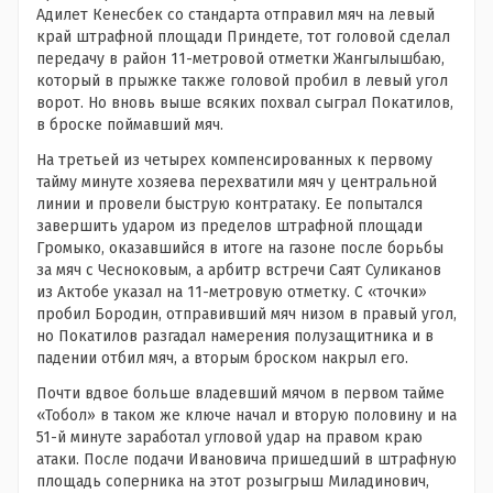
Адилет Кенесбек со стандарта отправил мяч на левый
край штрафной площади Приндете, тот головой сделал
передачу в район 11-метровой отметки Жангылышбаю,
который в прыжке также головой пробил в левый угол
ворот. Но вновь выше всяких похвал сыграл Покатилов,
в броске поймавший мяч.
На третьей из четырех компенсированных к первому
тайму минуте хозяева перехватили мяч у центральной
линии и провели быструю контратаку. Ее попытался
завершить ударом из пределов штрафной площади
Громыко, оказавшийся в итоге на газоне после борьбы
за мяч с Чесноковым, а арбитр встречи Саят Суликанов
из Актобе указал на 11-метровую отметку. С «точки»
пробил Бородин, отправивший мяч низом в правый угол,
но Покатилов разгадал намерения полузащитника и в
падении отбил мяч, а вторым броском накрыл его.
Почти вдвое больше владевший мячом в первом тайме
«Тобол» в таком же ключе начал и вторую половину и на
51-й минуте заработал угловой удар на правом краю
атаки. После подачи Ивановича пришедший в штрафную
площадь соперника на этот розыгрыш Миладинович,