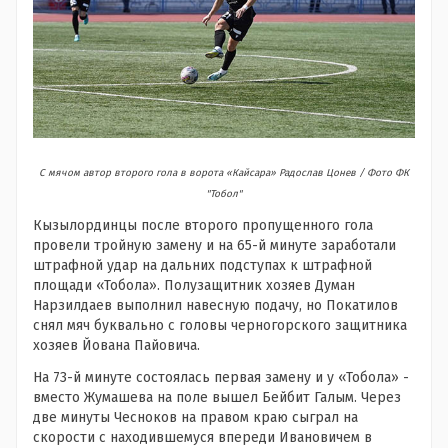
С мячом автор второго гола в ворота «Кайсара» Радослав Цонев / Фото ФК
"Тобол"
Кызылординцы после второго пропущенного гола
провели тройную замену и на 65-й минуте заработали
штрафной удар на дальних подступах к штрафной
площади «Тобола». Полузащитник хозяев Думан
Нарзилдаев выполнил навесную подачу, но Покатилов
снял мяч буквально с головы черногорского защитника
хозяев Йована Пайовича.
На 73-й минуте состоялась первая замену и у «Тобола» -
вместо Жумашева на поле вышел Бейбит Галым. Через
две минуты Чесноков на правом краю сыграл на
скорости с находившемуся впереди Ивановичем в