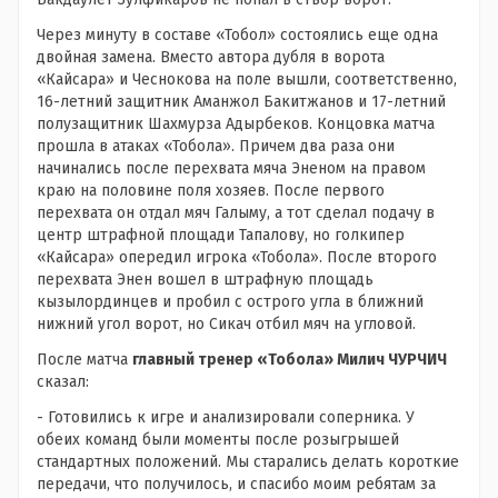
Через минуту в составе «Тобол» состоялись еще одна
двойная замена. Вместо автора дубля в ворота
«Кайсара» и Чеснокова на поле вышли, соответственно,
16-летний защитник Аманжол Бакитжанов и 17-летний
полузащитник Шахмурза Адырбеков. Концовка матча
прошла в атаках «Тобола». Причем два раза они
начинались после перехвата мяча Эненом на правом
краю на половине поля хозяев. После первого
перехвата он отдал мяч Галыму, а тот сделал подачу в
центр штрафной площади Тапалову, но голкипер
«Кайсара» опередил игрока «Тобола». После второго
перехвата Энен вошел в штрафную площадь
кызылординцев и пробил с острого угла в ближний
нижний угол ворот, но Сикач отбил мяч на угловой.
После матча
главный тренер «Тобола» Милич ЧУРЧИЧ
сказал:
- Готовились к игре и анализировали соперника. У
обеих команд были моменты после розыгрышей
стандартных положений. Мы старались делать короткие
передачи, что получилось, и спасибо моим ребятам за