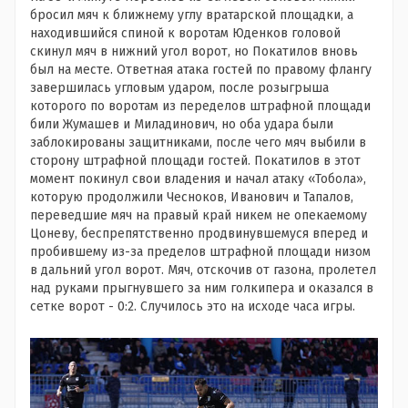
бросил мяч к ближнему углу вратарской площадки, а
находившийся спиной к воротам Юденков головой
скинул мяч в нижний угол ворот, но Покатилов вновь
был на месте. Ответная атака гостей по правому флангу
завершилась угловым ударом, после розыгрыша
которого по воротам из переделов штрафной площади
били Жумашев и Миладинович, но оба удара были
заблокированы защитниками, после чего мяч выбили в
сторону штрафной площади гостей. Покатилов в этот
момент покинул свои владения и начал атаку «Тобола»,
которую продолжили Чесноков, Иванович и Тапалов,
переведшие мяч на правый край никем не опекаемому
Цоневу, беспрепятственно продвинувшемуся вперед и
пробившему из-за пределов штрафной площади низом
в дальний угол ворот. Мяч, отскочив от газона, пролетел
над руками прыгнувшего за ним голкипера и оказался в
сетке ворот - 0:2. Случилось это на исходе часа игры.