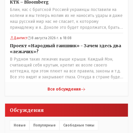
КТК – Bloomberg
Блин, нас с братской Россией украинцы поставили на
колени и мы теперь молим их не наносить удары и даже
наш русский мир нас не спасает, к которому
принадлежу и я.. Доколе это будет продолжатся, братья
мои зетники на форуме?
Дантист
8 августа 2026 г. в 18:08
Проект «Народный гаишник» - Зачем здесь два
«лежачих»?
В Рудном таких лежачих выше крыши. Каждый Мэн,
считающий себя крутым, крепит их возле своего
коттеджа, при этом плюет на все правила, законы и т.д.
Все это видят и закрывают глаза. Откуда в стране будет
порядок?
Все обсуждения
Обсуждения
Новые
Популярные
Свободные темы