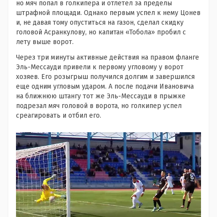
но мяч попал в голкипера и отлетел за пределы
штрафной площади. Однако первым успел к нему Цонев
и, не давая тому опуститься на газон, сделал скидку
головой Асранкулову, но капитан «Тобола» пробил с
лету выше ворот.
Через три минуты активные действия на правом фланге
Эль-Мессауди привели к первому угловому у ворот
хозяев. Его розыгрыш получился долгим и завершился
еще одним угловым ударом. А после подачи Ивановича
на ближнюю штангу тот же Эль-Мессауди в прыжке
подрезал мяч головой в ворота, но голкипер успел
среагировать и отбил его.