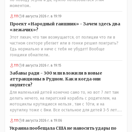
моментом..
111
8 августа 2026 г. в 19:19
Проект «Народный гаишник» - Зачем здесь два
«лежачих»?
Этот лихач, что там возмущается, от полиции что ли в
частном секторе убегает или в гонки решил поиграть?
Едь нормально и ниче с тебя не убудет! Вообще
гонщики обнаглели..
111
8 августа 2026 г. в 19:15
Забавы ради - 300 млн вложили в новые
аттракционы в Рудном. Как и когда они
окупятся?
Для маленький детей конечно само то, но вот 7 лет там
делать нечего, на пиратский корабль с родителем, на
мотоциклы крутящиеся нельзя , там с 10ти, и на
крутилку тоже с 8ми. Все остальное для детей 3-5 лет..
Ну да, в жару там сейчас не комфортно, тени нет от
111
8 августа 2026 г. в 19:06
слова вообще, но вечером думаю там нормально, с
бутылкой холодного пивка посидеть можно..
Украина пообещала США не наносить удары по