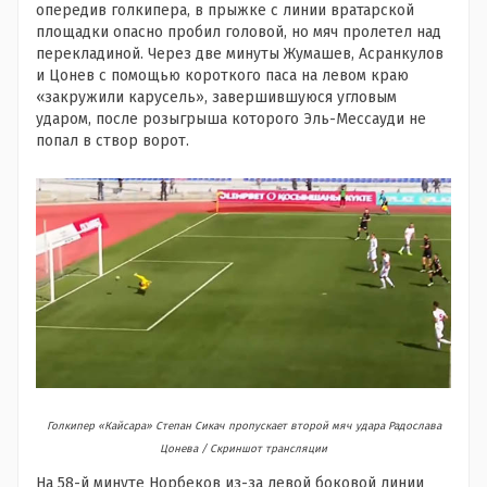
опередив голкипера, в прыжке с линии вратарской
площадки опасно пробил головой, но мяч пролетел над
перекладиной. Через две минуты Жумашев, Асранкулов
и Цонев с помощью короткого паса на левом краю
«закружили карусель», завершившуюся угловым
ударом, после розыгрыша которого Эль-Мессауди не
попал в створ ворот.
Голкипер «Кайсара» Степан Сикач пропускает второй мяч удара Радослава
Цонева / Скриншот трансляции
На 58-й минуте Норбеков из-за левой боковой линии