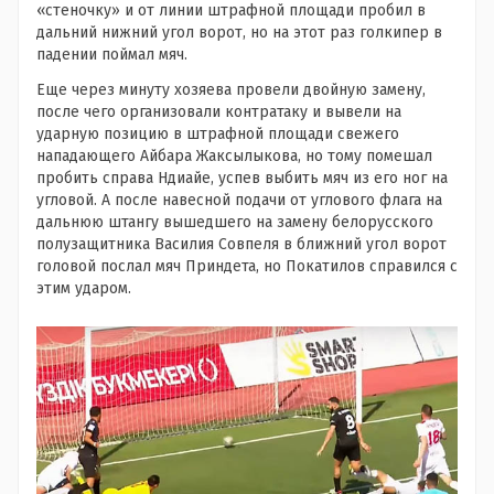
«стеночку» и от линии штрафной площади пробил в
дальний нижний угол ворот, но на этот раз голкипер в
падении поймал мяч.
Еще через минуту хозяева провели двойную замену,
после чего организовали контратаку и вывели на
ударную позицию в штрафной площади свежего
нападающего Айбара Жаксылыкова, но тому помешал
пробить справа Ндиайе, успев выбить мяч из его ног на
угловой. А после навесной подачи от углового флага на
дальнюю штангу вышедшего на замену белорусского
полузащитника Василия Совпеля в ближний угол ворот
головой послал мяч Приндета, но Покатилов справился с
этим ударом.