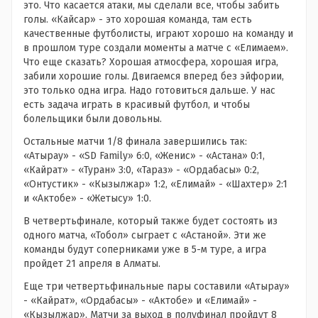
это. Что касается атаки, мы сделали все, чтобы забить
голы. «Кайсар» - это хорошая команда, там есть
качественные футболисты, играют хорошо на команду и
в прошлом туре создали моменты а матче с «Елимаем».
Что еще сказать? Хорошая атмосфера, хорошая игра,
забили хорошие голы. Двигаемся вперед без эйфории,
это только одна игра. Надо готовиться дальше. У нас
есть задача играть в красивый футбол, и чтобы
болельщики были довольны.
Остальные матчи 1/8 финала завершились так:
«Атырау» - «SD Family» 6:0, «Женис» - «Астана» 0:1,
«Кайрат» - «Туран» 3:0, «Тараз» - «Ордабасы» 0:2,
«Онтустик» - «Кызылжар» 1:2, «Елимай» - «Шахтер» 2:1
и «Актобе» - «Жетысу» 1:0.
В четвертьфинале, который также будет состоять из
одного матча, «Тобол» сыграет с «Астаной». Эти же
команды будут соперниками уже в 5-м туре, а игра
пройдет 21 апреля в Алматы.
Еще три четвертьфинальные пары составили «Атырау»
- «Кайрат», «Ордабасы» - «Актобе» и «Елимай» -
«Кызылжар». Матчи за выход в полуфинал пройдут 8