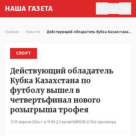
Н
АША
Г
АЗЕТА
Отк
Главная
/
Новости
/
Действующий обладатель Кубка Казахстана по футболу вышел в четвертьфинал нового розыгрыша трофея
СПОРТ
Действующий обладатель
Кубка Казахстана по
футболу вышел в
четвертьфинал нового
розыгрыша трофея
15 апреля 2024 г. в 17:09
Сергей БИРКЛЕ
1142 просмотра