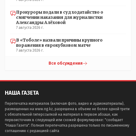
Прокуроры подали в суд ходатайство о
смягчении наказания для журналистки
Александры Алёховой
7 августа 2026 г.
В «Тоболе» назвали причины крупного
поражения в еврокубковом матче
7 августа 2026 г.
Все обсуждения
НАША ГАЗЕТА
Перепечатка материалов (включая фото, видео и аудиоматериалы),
размещенных на www.ng.kz, разрешена в объеме не более одной трети
с обязательной гиперссылкой на материал в первом абзаце, как
первоисточник в следующей или схожей формулировке: "сообщает
"Наша Газета". Полная перепечатка разрешена только по письменному
соглашению с редакцией сайта