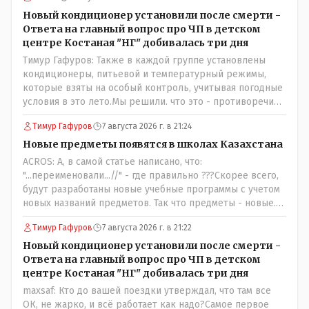
Новый кондиционер установили после смерти -
Ответа на главный вопрос про ЧП в детском
центре Костаная "НГ" добивалась три дня
Тимур Гафуров: Также в каждой группе установлены
кондиционеры, питьевой и температурный режимы,
которые взяты на особый контроль, учитывая погодные
условия в это лето.Мы решили. что это - противоречие.
Вы считаете иначе?Ну тут противоречия нет. Этот
Тимур Гафуров
7 августа 2026 г. в 21:24
комментарий прозвучал на следующий день после
трагедии, то есть 29 июля, когда спешно установили и
Новые предметы появятся в школах Казахстана
воду, и новые кондиционеры, и впервые поставили
ACROS: А, в самой статье написано, что:
температурный режим на контроль. То есть первая
"...переименовали...//" - где правильно ???Скорее всего,
часть - информация до трагедии, вторая часть -
будут разработаны новые учебные программы с учетом
информация после трагедии, когда все уже было
новых названий предметов. Так что предметы - новые.
исправлено.
Хоть и переименованные)
Тимур Гафуров
7 августа 2026 г. в 21:22
Новый кондиционер установили после смерти -
Ответа на главный вопрос про ЧП в детском
центре Костаная "НГ" добивалась три дня
maxsaf: Кто до вашей поездки утверждал, что там все
ОК, не жарко, и всё работает как надо?Самое первое