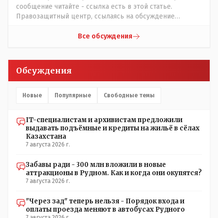
сообщение читайте - ссылка есть в этой статье.
Правозащитный центр, ссылаясь на обсуждение
сотрудников интерната в рабочем чате, которые
прислали ему в виде аудиосообщений, пишет, что
Все обсуждения
воспитатели долго добивались установки
кондиционеров в помещениях, где есть дети, однако к
настоящему времени их установили только в
Обсуждения
помещениях, предназначенных для административно-
управленческого персонала. И Также в каждой группе
установлены кондиционеры, питьевой и температурный
Новые
Популярные
Свободные темы
режимы, которые взяты на особый контроль, учитывая
погодные условия в это лето. Мы решили. что это -
IT-специалистам и архивистам предложили
противоречие. Вы считаете иначе?
выдавать подъёмные и кредиты на жильё в сёлах
Казахстана
7 августа 2026 г.
Забавы ради - 300 млн вложили в новые
аттракционы в Рудном. Как и когда они окупятся?
7 августа 2026 г.
"Через зад" теперь нельзя - Порядок входа и
оплаты проезда меняют в автобусах Рудного
7 августа 2026 г.