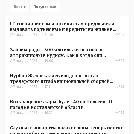
Новые
Популярные
IT-специалистам и архивистам предложили
выдавать подъёмные и кредиты на жильё в
сёлах Казахстана
7 августа 2026 г. в 20:56
107
Забавы ради - 300 млн вложили в новые
аттракционы в Рудном. Как и когда они
окупятся?
7 августа 2026 г. в 19:00
307
Нурбол Жумаскалиев войдет в состав
тренерского штаба национальной сборной
Казахстана по футболу
7 августа 2026 г. в 17:11
203
Возвращение жары: будет 40 по Цельсию. О
погоде в Костанайской области
7 августа 2026 г. в 16:32
255
Слуховые аппараты казахстанцы теперь смогут
получать без установления инвалидности