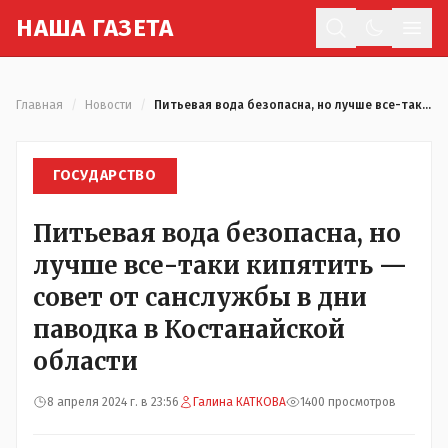
Н
АША
Г
АЗЕТА
Отк
Главная
/
Новости
/
Питьевая вода безопасна, но лучше все-таки кипятить — совет от санслужбы в дни паводка в Костанайской области
ГОСУДАРСТВО
Питьевая вода безопасна, но
лучше все-таки кипятить —
совет от санслужбы в дни
паводка в Костанайской
области
8 апреля 2024 г. в 23:56
Галина КАТКОВА
1400 просмотров