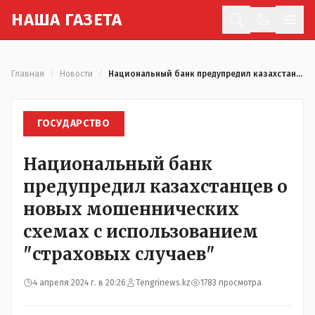
Н
АША
Г
АЗЕТА
Отк
Главная
/
Новости
/
Национальный банк предупредил казахстанцев о новых мошеннических схемах с использованием "страховых случаев"
ГОСУДАРСТВО
Национальный банк
предупредил казахстанцев о
новых мошеннических
схемах с использованием
"страховых случаев"
4 апреля 2024 г. в 20:26
Tengrinews.kz
1783 просмотра