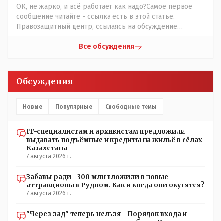
ОК, не жарко, и всё работает как надо?Самое первое
сообщение читайте - ссылка есть в этой статье.
Правозащитный центр, ссылаясь на обсуждение
сотрудников интерната в рабочем чате, которые
прислали ему в виде аудиосообщений, пишет, что
Все обсуждения
воспитатели долго добивались установки
кондиционеров в помещениях, где есть дети, однако к
настоящему времени их установили только в
Обсуждения
помещениях, предназначенных для административно-
управленческого персонала. И Также в каждой группе
установлены кондиционеры, питьевой и температурный
Новые
Популярные
Свободные темы
режимы, которые взяты на особый контроль, учитывая
погодные условия в это лето. Мы решили. что это -
IT-специалистам и архивистам предложили
противоречие. Вы считаете иначе?
выдавать подъёмные и кредиты на жильё в сёлах
Казахстана
7 августа 2026 г.
Забавы ради - 300 млн вложили в новые
аттракционы в Рудном. Как и когда они окупятся?
7 августа 2026 г.
"Через зад" теперь нельзя - Порядок входа и