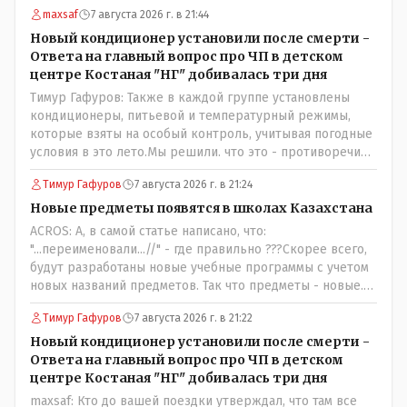
maxsaf
7 августа 2026 г. в 21:44
Новый кондиционер установили после смерти -
Ответа на главный вопрос про ЧП в детском
центре Костаная "НГ" добивалась три дня
Тимур Гафуров: Также в каждой группе установлены
кондиционеры, питьевой и температурный режимы,
которые взяты на особый контроль, учитывая погодные
условия в это лето.Мы решили. что это - противоречие.
Вы считаете иначе?Ну тут противоречия нет. Этот
Тимур Гафуров
7 августа 2026 г. в 21:24
комментарий прозвучал на следующий день после
трагедии, то есть 29 июля, когда спешно установили и
Новые предметы появятся в школах Казахстана
воду, и новые кондиционеры, и впервые поставили
ACROS: А, в самой статье написано, что:
температурный режим на контроль. То есть первая
"...переименовали...//" - где правильно ???Скорее всего,
часть - информация до трагедии, вторая часть -
будут разработаны новые учебные программы с учетом
информация после трагедии, когда все уже было
новых названий предметов. Так что предметы - новые.
исправлено.
Хоть и переименованные)
Тимур Гафуров
7 августа 2026 г. в 21:22
Новый кондиционер установили после смерти -
Ответа на главный вопрос про ЧП в детском
центре Костаная "НГ" добивалась три дня
maxsaf: Кто до вашей поездки утверждал, что там все