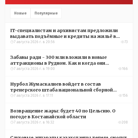
Новые
Популярные
IT-специалистам и архивистам предложили
выдавать подъёмные и кредиты на жильё в
сёлах Казахстана
7 августа 2026 г. в 20:56
73
Забавы ради - 300 млн вложили в новые
аттракционы в Рудном. Как и когда они
окупятся?
7 августа 2026 г. в 19:00
166
Нурбол Жумаскалиев войдет в состав
тренерского штаба национальной сборной
Казахстана по футболу
7 августа 2026 г. в 17:11
156
Возвращение жары: будет 40 по Цельсию. О
погоде в Костанайской области
7 августа 2026 г. в 16:32
208
Слуховые аппараты казахстанцы теперь смогут