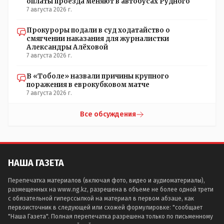
оплаты проезда меняют в автобусах Рудного
7 августа 2026 г.
Прокуроры подали в суд ходатайство о
смягчении наказания для журналистки
Александры Алёховой
7 августа 2026 г.
В «Тоболе» назвали причины крупного
поражения в еврокубковом матче
7 августа 2026 г.
Все обсуждения
НАША ГАЗЕТА
Перепечатка материалов (включая фото, видео и аудиоматериалы),
размещенных на www.ng.kz, разрешена в объеме не более одной трети
с обязательной гиперссылкой на материал в первом абзаце, как
первоисточник в следующей или схожей формулировке: "сообщает
"Наша Газета". Полная перепечатка разрешена только по письменному