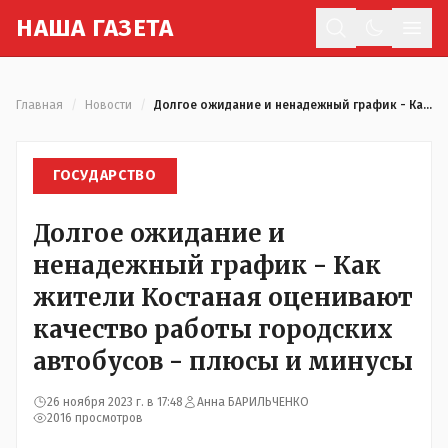
Н
АША
Г
АЗЕТА
Отк
Главная
/
Новости
/
Долгое ожидание и ненадежный график - Как жители Костаная оценивают качество работы городских автобусов - плюсы и минусы
ГОСУДАРСТВО
Долгое ожидание и
ненадежный график - Как
жители Костаная оценивают
качество работы городских
автобусов - плюсы и минусы
26 ноября 2023 г. в 17:48
Анна БАРИЛЬЧЕНКО
2016 просмотров