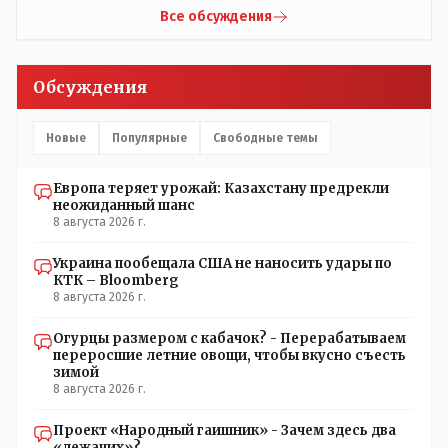
НЕОДНОКРАТНО, указывал и многократно на недостатки
Все обсуждения
Назарбая и предлагал ему самому ДОБРОВОЛЬНО уйти с
поста Президента.
Обсуждения
Новые
Популярные
Свободные темы
Европа теряет урожай: Казахстану предрекли
неожиданный шанс
8 августа 2026 г.
Украина пообещала США не наносить удары по
КТК – Bloomberg
8 августа 2026 г.
Огурцы размером с кабачок? - Перерабатываем
переросшие летние овощи, чтобы вкусно съесть
зимой
8 августа 2026 г.
Проект «Народный гаишник» - Зачем здесь два
«лежачих»?