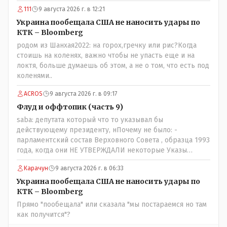
к Трампу. Ну и западные страны тем более, которые
111
9 августа 2026 г. в 12:21
предоставляли Зеленскому убежище, чтоб он бежал и
которые развернулись потом на 180 или 360 градусов,
Украина пообещала США не наносить удары по
посмотрев на того, как он не сдался, но ты же там сам
КТК – Bloomberg
живешь и многое знаешь о тех, на кого работаешь.. Это
родом из Шанхая2022: на горох,гречку или рис?Когда
просто прагматизм и ничего личного. Победим мы, они
стоишь на коленях, важно чтобы не упасть еще и на
встанут под нас и наоборот и все это понимают..
локтя, больше думаешь об этом, а не о том, что есть под
коленями..
ACROS
9 августа 2026 г. в 09:17
Флуд и оффтопик (часть 9)
saba: депутата который что то указывал бы
действующему президенту, нПочему не было: -
парламентский состав Верховного Совета , образца 1993
года, когда они НЕ УТВЕРЖДАЛИ некоторые Указы
Назарбаева, особенно в части выборов и перевыборов и
Карачун
9 августа 2026 г. в 06:33
некоторых вопросах внутренней политики, и тогда
Назарбай волевым Указом РАСПУСТИЛ этот бунтарский
Украина пообещала США не наносить удары по
состав. Имя - Серикболсын Абдильдин вам знакомо -
КТК – Bloomberg
юывший секретарь ЦК КП Казахстана , впоследствии -
Прямо "пообещала" или сказала "мы постараемся но там
депутат Верховного Совета и Мажлиса и Председатель
как получится"?
партии коммунстов- он в то время и после и причём