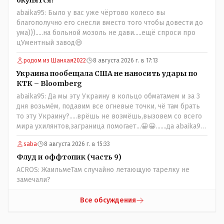
окупятся?
abaika95: Было у вас уже чёртово колесо вы
благополучно его снесли вместо того чтобы довести до
ума))).....на больной мозоль не дави.....ещё спроси про
цУментный завод😄
родом из Шанхая2022
8 августа 2026 г. в 17:13
Украина пообещала США не наносить удары по
КТК – Bloomberg
abaika95: Да мы эту Украину в кольцо обматамем и за 3
дня возьмём, подавим все огневые точки, чё там брать
то эту Украину?.....врёшь не возмёшь,вызовем со всего
мира ухилянтов,заграница помогает...😀😀.......да abaika95
вопрос к ружью ззнаешь с какой стороны подходить?
saba
8 августа 2026 г. в 15:33
Флуд и оффтопик (часть 9)
ACROS: ЖаильмеТам случайно летающую тарелку не
замечали?
Все обсуждения