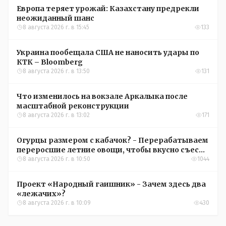
Европа теряет урожай: Казахстану предрекли
неожиданный шанс
8 августа 2026 г. в 15:45
133
Украина пообещала США не наносить удары по
КТК – Bloomberg
8 августа 2026 г. в 13:50
131
Что изменилось на вокзале Аркалыка после
масштабной реконструкции
8 августа 2026 г. в 13:02
171
Огурцы размером с кабачок? - Перерабатываем
переросшие летние овощи, чтобы вкусно съесть
зимой
8 августа 2026 г. в 10:50
1044
Проект «Народный гаишник» - Зачем здесь два
«лежачих»?
8 августа 2026 г. в 10:09
430