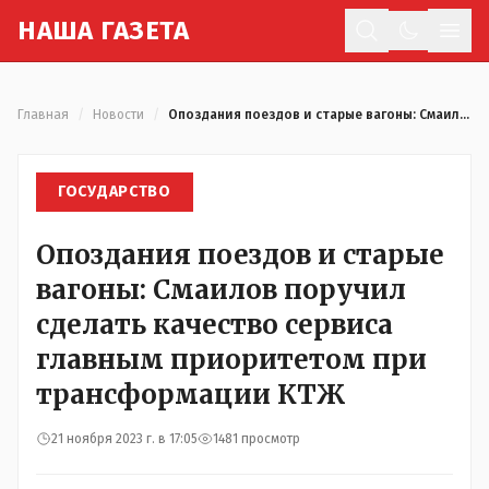
Н
АША
Г
АЗЕТА
Отк
Главная
/
Новости
/
Опоздания поездов и старые вагоны: Смаилов поручил сделать качество сервиса главным приоритетом при трансформации КТЖ
ГОСУДАРСТВО
Опоздания поездов и старые
вагоны: Смаилов поручил
сделать качество сервиса
главным приоритетом при
трансформации КТЖ
21 ноября 2023 г. в 17:05
1481 просмотр