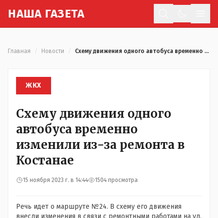
Н
АША
Г
АЗЕТА
Отк
Главная
/
Новости
/
Схему движения одного автобуса временно изменили из-за ремонта в Костанае
ЖКХ
Схему движения одного
автобуса временно
изменили из-за ремонта в
Костанае
15 ноября 2023 г. в 14:44
1504 просмотра
Речь идет о маршруте №24. В схему его движения
внесли изменения в связи с ремонтными работами на ул.