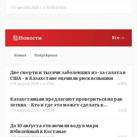
7 августа 2026 г. в 13:10
1340
Новости
Все
Новые
Популярные
Две смерти и тысячи заболевших из-за салата в
США - в Казахстане оценили риск вспышки
9 августа 2026 г. в 17:30
905
Казахстанцам предлагают провериться на рак
легких - Кто и где это может сделать в
Костанайской области
9 августа 2026 г. в 15:59
452
До 10 августа отключили воду в мкрн
Юбилейный в Костанае