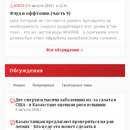
наивысший уровень рукопопства наших
ACROS
9 августа 2026 г. в 22:24
строителей"специалистов",как исторические здания
сносить пожалуйста ,а как на века построить слабо.....Вы
Флуд и оффтопик (часть 9)
вот господин Бондаренко большой учёный прошлись
saba: который не стесняется указать президенту на
бы по историческим постройкам сколько было
необходимость скорого ухода!Увидел этот ролик в Тик
ликвидировано в советское время и в наше.......
токе: - это же чистой воды МОНТАЖ, ; в оригинале этого
ролика был ответ Айдарбека назарбаевскому соловью
на его якобы критику партии Республика. Я думаю: - они
просто напросто - КЛОУНЫ или МАРИОНЕТКИ власти и
Все обсуждения
пикировка между ними - это сделано или
срежисировано кем то из АП для того что бы создать
видимость ИНТРИГИ выборов, его как бы и якобы
Обсуждения
НАКАЛ - и тот и этот без разрешения АП - и шага,
вернее и голоса не подадут. - в принципе вы же видите
- идёт СКУЧНАЯ и НУДНАЯ и МОНОТОННАЯ и полностью
Новые
Популярные
Свободные темы
КОНТРОЛИРУЕМАЯ якобы предвыборная агитация Если
вдруг они захотят гавкнуть что либо по своему
Две смерти и тысячи заболевших из-за салата в
усмотрению: - их мгновенно лишать возможности идти
США - в Казахстане оценили риск вспышки
на выборы и не дадут им места в будущем Курултае: -
9 августа 2026 г.
кстати, я думаю в АП и уже и места распределили между
партиями.
Казахстанцам предлагают провериться на рак
легких - Кто и где это может сделать в