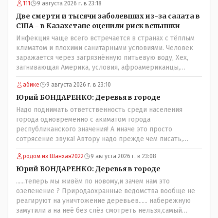
111
9 августа 2026 г. в 23:18
разобраться прежде чем своей статьей провоцировать
население города!Согласен всецело!
Две смерти и тысячи заболевших из-за салата в
США - в Казахстане оценили риск вспышки
Инфекция чаще всего встречается в странах с тёплым
климатом и плохими санитарными условиями. Человек
заражается через загрязнённую питьевую воду, Хех,
загнивающая Америка, условия, афроамериканцы,
грязная вода, отсутствие страховок, нечистоплотные
абике
9 августа 2026 г. в 23:10
мигранты и прочее.. Лучше России и Казахстана жить
негде..
Юрий БОНДАРЕНКО: Деревья в городе
Надо поднимать ответственность среди населения
города одновременно с акиматом города
республиканского значения! А иначе это просто
сотрясение звука! Автору надо прежде чем писать,
необходимо самому обратиться в ЖКХ акимата и
родом из Шанхая2022
9 августа 2026 г. в 23:08
разобраться прежде чем своей статьей провоцировать
население города!
Юрий БОНДАРЕНКО: Деревья в городе
......теперь мы живём по новому,и зачем нам это
озеленение ? Природаохранные ведомства вообще не
реагируют на уничтожение деревьев...... набережную
замутили а на неё без слёз смотреть нельзя,самый