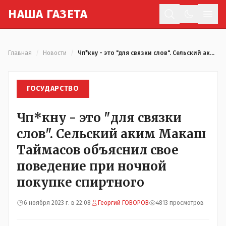
Н
АША
Г
АЗЕТА
Отк
Главная
/
Новости
/
Чп*кну - это "для связки слов". Сельский аким Макаш Таймасов объяснил свое поведение при ночной покупке спиртного
ГОСУДАРСТВО
Чп*кну - это "для связки
слов". Сельский аким Макаш
Таймасов объяснил свое
поведение при ночной
покупке спиртного
6 ноября 2023 г. в 22:08
Георгий ГОВОРОВ
4813 просмотров