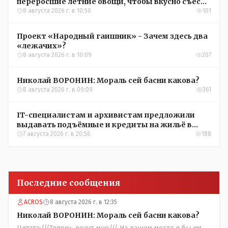
переросшие летние овощи, чтобы вкусно съесть
зимой
8 августа 2026 г. в 10:50
101
Проект «Народный гаишник» - Зачем здесь два
«лежачих»?
8 августа 2026 г. в 10:09
207
Николай ВОРОНИН: Мораль сей басни какова?
8 августа 2026 г. в 09:09
361
IT-специалистам и архивистам предложили
выдавать подъёмные и кредиты на жильё в
сёлах Казахстана
7 августа 2026 г. в 20:56
188
Последние сообщения
ACROS
8 августа 2026 г. в 12:35
Николай ВОРОНИН: Мораль сей басни какова?