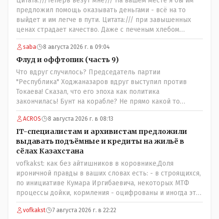
Цитата:///Теперь везут мне/// На вашем месте я бы им
предложил помощь оказывать деньгами - всё на то
выйдет и им легче в пути. Цитата:/// при завышенных
ценах страдает качество. Даже с печеным хлебом
проблема. // На вкус и цвет........., по мне : - наша молочка
saba
8 августа 2026 г. в 09:04
значительно вкуснее чем руссская и белоруская, а хлеб
покупайте формовой, бюджетный- он значительно
Флуд и оффтопик (часть 9)
вкусней остальных, но самый вкусный хлеб в совхозных
Что вдруг случилось? Председатель партии
пекарнях; мясо - русское, белоруское не вкусное- наше
"Республика" Ходжаназаров вдруг выступил против
значительно вкусней и натуральное Цитата:///В
Токаева! Сказал, что его эпоха как политика
финансовой столице республики все дешевле./// Что
закончилась! Бунт на корабле? Не прямо какой то
правда то правда: - там продкты и фрукты-овощи
правдолюб вдруг выступил! Может он инопланетянин?
дешевле и услуги тамады, певцов тоже и провести той
ACROS
8 августа 2026 г. в 08:13
Появился неизвестно откуда, отжал у бывшего
на 250-300 человек там обойдётся в разы дешевле чем в
всесильного Розинова целый холдинг и теперь против
IT-специалистам и архивистам предложили
Костанае. Цитата:///Кому доверять?/// Только себе: - за
президента выступает! Вот ни капельки ему не поверю,
выдавать подъёмные и кредиты на жильё в
что боролись на то и напоролись- хотели капитализм,
что он действует в интересах страны, про народ уже и
сёлах Казахстана
жить по принципу: "...человек-человеку- волк....", не
не говорю! Опять какие то закулисные игры?
vofkakst: как без айтишников в коровнике,Доля
захотели жить в коммунизме где был принцип:
ироничной правды в ваших словах есть: - в строящихся,
"....человек человеку- брат...."
по инициативе Кумара Иргибаевича, некоторых МТФ
процессы дойки, кормления - оцифрованы и иногда эти
программы дают сбой - и тогда они нужны, хотя я
vofkakst
7 августа 2026 г. в 22:22
насколько в курсе своей комьютерной безграмотности