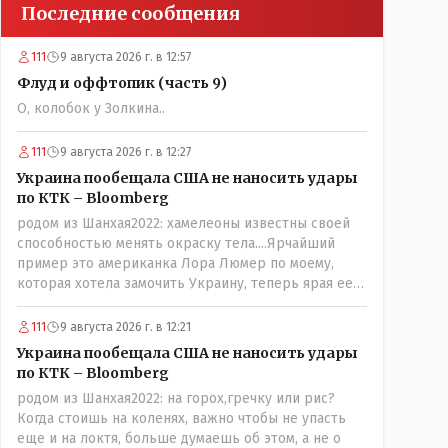
Последние сообщения
111
9 августа 2026 г. в 12:57
Флуд и оффтопик (часть 9)
О, колобок у Золкина..
111
9 августа 2026 г. в 12:27
Украина пообещала США не наносить удары
по КТК – Bloomberg
родом из Шанхая2022: хамелеоны известны своей
способностью менять окраску тела....Ярчайший
пример это американка Лора Люмер по моему,
которая хотела замочить Украину, теперь ярая ее
сторонница, близкая к Трампу. Ну и западные
страны тем более, которые предоставляли
111
9 августа 2026 г. в 12:21
Зеленскому убежище, чтоб он бежал и которые
Украина пообещала США не наносить удары
развернулись потом на 180 или 360 градусов,
по КТК – Bloomberg
посмотрев на того, как он не сдался, но ты же там
родом из Шанхая2022: на горох,гречку или рис?
сам живешь и многое знаешь о тех, на кого
Когда стоишь на коленях, важно чтобы не упасть
работаешь.. Это просто прагматизм и ничего
еще и на локтя, больше думаешь об этом, а не о
личного. Победим мы, они встанут под нас и