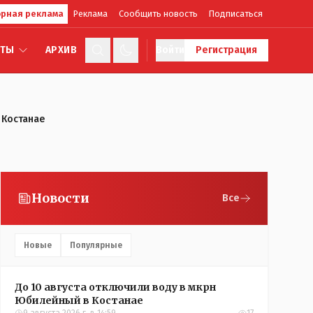
рная реклама
Реклама
Сообщить новость
Подписаться
КТЫ
АРХИВ
Войти
Регистрация
 Костанае
Новости
Все
Новые
Популярные
До 10 августа отключили воду в мкрн
Юбилейный в Костанае