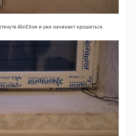
ытянута AlinEXом и уже начинает крошиться.