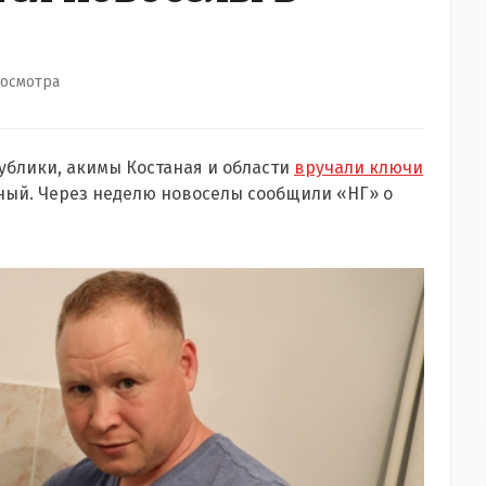
росмотра
ублики, акимы Костаная и области
вручали ключи
ый. Через неделю новоселы сообщили «НГ» о