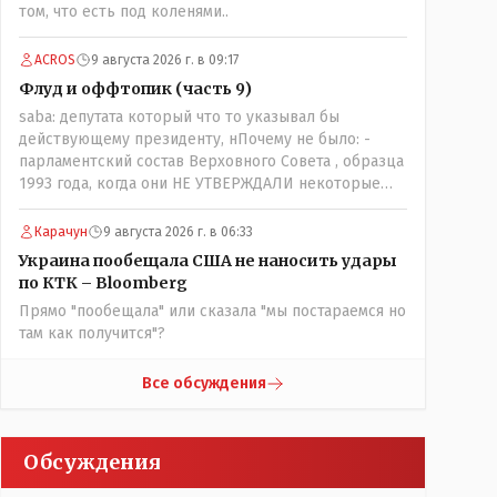
том, что есть под коленями..
наоборот и все это понимают..
ACROS
9 августа 2026 г. в 09:17
Флуд и оффтопик (часть 9)
saba: депутата который что то указывал бы
действующему президенту, нПочему не было: -
парламентский состав Верховного Совета , образца
1993 года, когда они НЕ УТВЕРЖДАЛИ некоторые
Указы Назарбаева, особенно в части выборов и
перевыборов и некоторых вопросах внутренней
Карачун
9 августа 2026 г. в 06:33
политики, и тогда Назарбай волевым Указом
Украина пообещала США не наносить удары
РАСПУСТИЛ этот бунтарский состав. Имя -
по КТК – Bloomberg
Серикболсын Абдильдин вам знакомо - юывший
Прямо "пообещала" или сказала "мы постараемся но
секретарь ЦК КП Казахстана , впоследствии -
там как получится"?
депутат Верховного Совета и Мажлиса и
Председатель партии коммунстов- он в то время и
после и причём НЕОДНОКРАТНО, указывал и
Все обсуждения
многократно на недостатки Назарбая и предлагал
ему самому ДОБРОВОЛЬНО уйти с поста
Президента.
Обсуждения