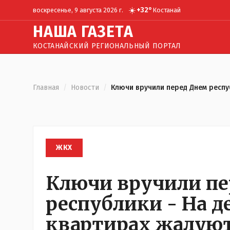
☀️
+
32
°
воскресенье, 9 августа 2026 г.
Костанай
Н
АША
Г
АЗЕТА
КОСТАНАЙСКИЙ РЕГИОНАЛЬНЫЙ ПОРТАЛ
Главная
/
Новости
/
Ключи вручили перед Днем респу
ЖКХ
Ключи вручили пе
республики - На 
квартирах жалуют