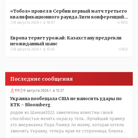
«Тобол» провел в Сербии первый матч третьего
квалификационного раунда Лиги конференций
УЕФА
8 августа 2026 г. в 18:07
1055
Европа теряет урожай: Казахстану предрекли
неожиданный шанс
8 августа 2026 г. в 15:45
822
Последние сообщения
111
9 августа 2026 г. в 12:27
Украина пообещала США не наносить удары по
КТК – Bloomberg
родом из Шанхая2022: хамелеоны известны своей
способностью менять окраску тела....Ярчайший пример
это американка Лора Люмер по моему, которая хотела
замочить Украину, теперь ярая ее сторонница, близкая
к Трампу. Ну и западные страны тем более, которые