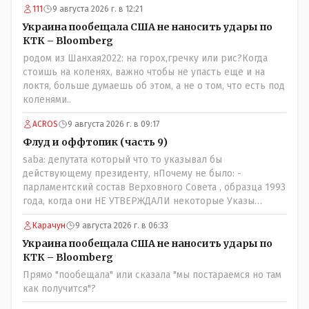
111
9 августа 2026 г. в 12:21
предоставляли Зеленскому убежище, чтоб он бежал и
которые развернулись потом на 180 или 360 градусов,
Украина пообещала США не наносить удары по
посмотрев на того, как он не сдался, но ты же там сам
КТК – Bloomberg
живешь и многое знаешь о тех, на кого работаешь.. Это
родом из Шанхая2022: на горох,гречку или рис?Когда
просто прагматизм и ничего личного. Победим мы, они
стоишь на коленях, важно чтобы не упасть еще и на
встанут под нас и наоборот и все это понимают..
локтя, больше думаешь об этом, а не о том, что есть под
коленями..
ACROS
9 августа 2026 г. в 09:17
Флуд и оффтопик (часть 9)
saba: депутата который что то указывал бы
действующему президенту, нПочему не было: -
парламентский состав Верховного Совета , образца 1993
года, когда они НЕ УТВЕРЖДАЛИ некоторые Указы
Назарбаева, особенно в части выборов и перевыборов и
Карачун
9 августа 2026 г. в 06:33
некоторых вопросах внутренней политики, и тогда
Назарбай волевым Указом РАСПУСТИЛ этот бунтарский
Украина пообещала США не наносить удары по
состав. Имя - Серикболсын Абдильдин вам знакомо -
КТК – Bloomberg
юывший секретарь ЦК КП Казахстана , впоследствии -
Прямо "пообещала" или сказала "мы постараемся но там
депутат Верховного Совета и Мажлиса и Председатель
как получится"?
партии коммунстов- он в то время и после и причём