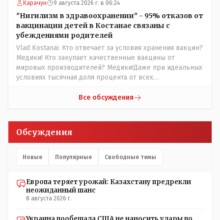
НЕОДНОКРАТНО, указывал и многократно на недостатки
Карачун
9 августа 2026 г. в 06:24
Назарбая и предлагал ему самому ДОБРОВОЛЬНО уйти с
"Нигилизм в здравоохранении" - 95% отказов от
поста Президента.
вакцинации детей в Костанае связаны с
убеждениями родителей
Vlad Kostanai: Кто отвечает за условия хранения вакцин?
Медики! Кто закупает качественные вакцины от
мировых производителей? Медики!Даже при идеальных
условиях тысячная доля процента от всех
вакцинированных может иметь плохие последствия от
прививки. Бумага нужна как защита от дол.....бов не
Все обсуждения
дружащих с школьными курсами предметов, в
частности биологии и математики. Vlad Kostanai: Поэтому
люди и отказываются и я в том числе своих не
Обсуждения
прививал.Лично я вам и тем другим людям благодарен.
Добровольные действия направленные на сокращение
частотности появления в популяции соответствующих
Новые
Популярные
Свободные темы
комбинаций генов заслуживают благодарности. Мы и
без того основательно загубили нормальный
Европа теряет урожай: Казахстану предрекли
естественный отбор.
неожиданный шанс
8 августа 2026 г.
Украина пообещала США не наносить удары по