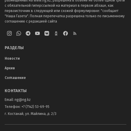
размещенных на www.ng.kz, разрешена в объеме не более одной трети
с обязательной гиперссылкой на материал в первом абзаце, как
первоисточник в следующей или схожей формулировке: "сообщает
"Наша Газета". Полная перепечатка разрешена только по письменному
соглашению с редакцией сайта
РАЗДЕЛЫ
Новости
Архив
Соглашение
КОНТАКТЫ
Email:
ng@ng.kz
Телефон
:
+7 (7142) 53-69-95
г. Костанай, ул. Майлина, д. 2/3