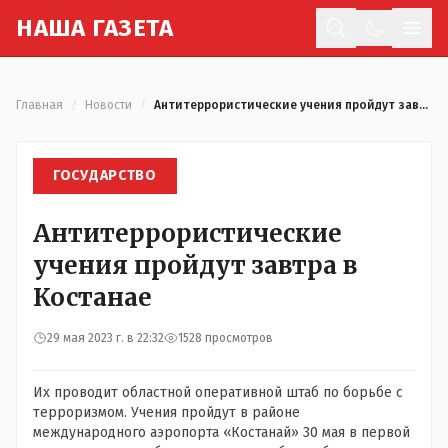
Н
АША
Г
АЗЕТА
Отк
Главная
/
Новости
/
Антитеррористические учения пройдут завтра в Костанае
ГОСУДАРСТВО
Антитеррористические
учения пройдут завтра в
Костанае
29 мая 2023 г. в 22:32
1528 просмотров
Их проводит областной оперативной штаб по борьбе с
терроризмом. Учения пройдут в районе
международного аэропорта «Костанай» 30 мая в первой