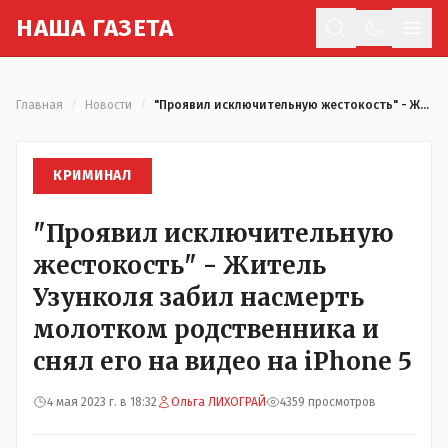
Н
АША
Г
АЗЕТА
Отк
Главная
/
Новости
/
"Проявил исключительную жестокость" - Житель Узунколя забил насмерть молотком родственника и снял его на видео на iPhone 5
КРИМИНАЛ
"Проявил исключительную
жестокость" - Житель
Узунколя забил насмерть
молотком родственника и
снял его на видео на iPhone 5
4 мая 2023 г. в 18:32
Ольга ЛИХОГРАЙ
4359 просмотров