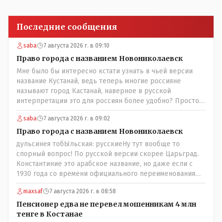
Последние сообщения
saba
7 августа 2026 г. в 09:10
Право города с названием Новониколаевск
Мне было бы интересно кстати узнать в чьей версии
название Кустанай, ведь теперь многие россияне
называют город Кастанай, наверное в русской
интерпретации это для россиян более удобно? Просто в
чисто познавательных целях может кто из лингвистов
saba
7 августа 2026 г. в 09:02
или краеведов может пояснить!
Право города с названием Новониколаевск
дульсинея тобЫльская: русскиеНу тут вообще то
спорный вопрос! По русской версии скорее Царьград.
Константиние это арабское название, но даже если с
1930 года со времени официального переименования
брать что можно назвать историческим названием
maxsaf
7 августа 2026 г. в 08:58
города? С 1930 уже тоже почти 100 лет прошло!
Сменилось несколько поколений ! Это просто
Пенсионер едва не перевел мошенникам 4 млн
краеведческий факт и не более того!
тенге в Костанае