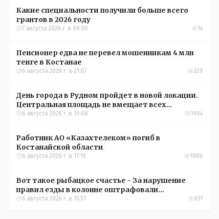
Какие специальности получили больше всего
грантов в 2026 году
7 августа 2026 г. в 09:00
14
Пенсионер едва не перевел мошенникам 4 млн
тенге в Костанае
6 августа 2026 г. в 21:07
329
День города в Рудном пройдет в новой локации.
Центральная площадь не вмещает всех
желающих
6 августа 2026 г. в 19:08
1904
Работник АО «Казахтелеком» погиб в
Костанайской области
6 августа 2026 г. в 17:10
1986
Вот такое рыбацкое счастье - За нарушение
правил езды в колонне оштрафовали
участников соревнований в Аркалыке
6 августа 2026 г. в 15:57
637