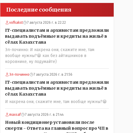
Последние сообщения
vofkakst
7 августа 2026 г. в 22:22
IT-специалистам и архивистам предложили
выдавать подъёмные и кредиты на жильё в
сёлах Казахстана
Эл-починно: И нахрена они, скажите мне, там
вообще нужны?😁 как без айтишников в
коровнике, ну подумайте)
Эл-починно
7 августа 2026 г. в 21:56
IT-специалистам и архивистам предложили
выдавать подъёмные и кредиты на жильё в
сёлах Казахстана
И нахрена они, скажите мне, там вообще нужны?😁
maxsaf
7 августа 2026 г. в 21:44
Новый кондиционер установили после
смерти - Ответа на главный вопрос про ЧП в