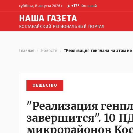
☀️
+
17
°
суббота, 8 августа 2026 г.
Костанай
Н
АША
Г
АЗЕТА
КОСТАНАЙСКИЙ РЕГИОНАЛЬНЫЙ ПОРТАЛ
Главная
/
Новости
/
"Реализация генплана на этом не
ОБЩЕСТВО
"Реализация генпл
завершится". 10 
микрорайонов Кос