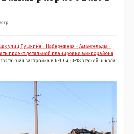
мотр
цах улиц Пушкина - Набережная - Амангельды -
реть проект детальной планировки микрорайона
гоэтажная застройка в 6-10 и 10-18 этажей, школа