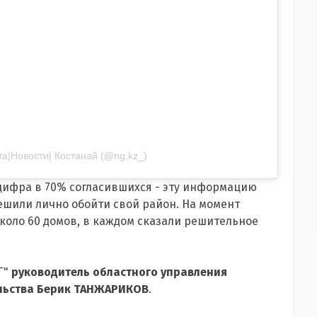
а|Новости| Костанай (@ng.kz_)
 цифра в 70% согласившихся - эту информацию
ешили лично обойти свой район. На момент
коло 60 домов, в каждом сказали решительное
Г"
руководитель областного управления
ельства Берик ТАНЖАРИКОВ
.