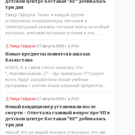
детском центре Костаная "НГ" добивалась
три дня
Тимур Гафуров: Также в каждой группе
установлены кондиционеры, питьевой и
температурный режимы, которые взяты на особый
контроль, учитывая погодные условия в это
лето.Мы решили. что это - противоречие. Вы
считаете иначе?Ну тут противоречия нет. Этот
Тимур Гафуров
7 августа 2026 г. в 21:24
комментарий прозвучал на следующий день после
Новые предметы появятся в школах
трагедии, то есть 29 июля, когда спешно
Казахстана
установили и воду, и новые кондиционеры, и
ACROS: А, в самой статье написано, что:
впервые поставили температурный режим на
"...переименовали...//" - где правильно ???Скорее
контроль. То есть первая часть - информация до
всего, будут разработаны новые учебные
трагедии, вторая часть - информация после
программы с учетом новых названий предметов.
трагедии, когда все уже было исправлено.
Так что предметы - новые. Хоть и
переименованные)
Тимур Гафуров
7 августа 2026 г. в 21:22
Новый кондиционер установили после
смерти - Ответа на главный вопрос про ЧП в
детском центре Костаная "НГ" добивалась
три дня
maxsaf: Кто до вашей поездки утверждал, что там