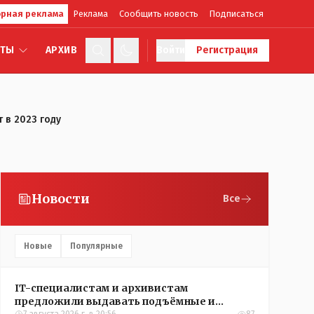
рная реклама
Реклама
Сообщить новость
Подписаться
КТЫ
АРХИВ
Войти
Регистрация
 в 2023 году
Новости
Все
Новые
Популярные
IT-специалистам и архивистам
предложили выдавать подъёмные и