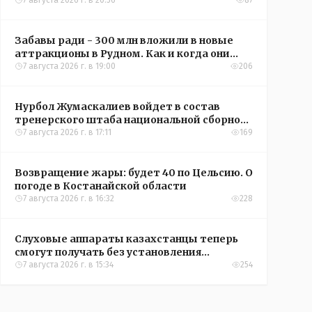
кредиты на жильё в сёлах Казахстана
7 августа 2026 г. в 20:56
87
Забавы ради - 300 млн вложили в новые
аттракционы в Рудном. Как и когда они
окупятся?
7 августа 2026 г. в 19:00
206
Нурбол Жумаскалиев войдет в состав
тренерского штаба национальной сборной
Казахстана по футболу
7 августа 2026 г. в 17:11
169
Возвращение жары: будет 40 по Цельсию. О
погоде в Костанайской области
7 августа 2026 г. в 16:32
228
Слуховые аппараты казахстанцы теперь
смогут получать без установления
инвалидности
7 августа 2026 г. в 15:34
254