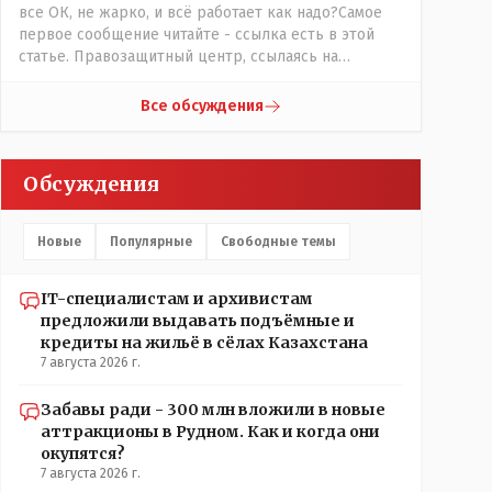
все ОК, не жарко, и всё работает как надо?Самое
первое сообщение читайте - ссылка есть в этой
статье. Правозащитный центр, ссылаясь на
обсуждение сотрудников интерната в рабочем
чате, которые прислали ему в виде
Все обсуждения
аудиосообщений, пишет, что воспитатели долго
добивались установки кондиционеров в
помещениях, где есть дети, однако к настоящему
Обсуждения
времени их установили только в помещениях,
предназначенных для административно-
управленческого персонала. И Также в каждой
Новые
Популярные
Свободные темы
группе установлены кондиционеры, питьевой и
температурный режимы, которые взяты на особый
контроль, учитывая погодные условия в это лето.
IT-специалистам и архивистам
Мы решили. что это - противоречие. Вы считаете
предложили выдавать подъёмные и
иначе?
кредиты на жильё в сёлах Казахстана
7 августа 2026 г.
Забавы ради - 300 млн вложили в новые
аттракционы в Рудном. Как и когда они
окупятся?
7 августа 2026 г.