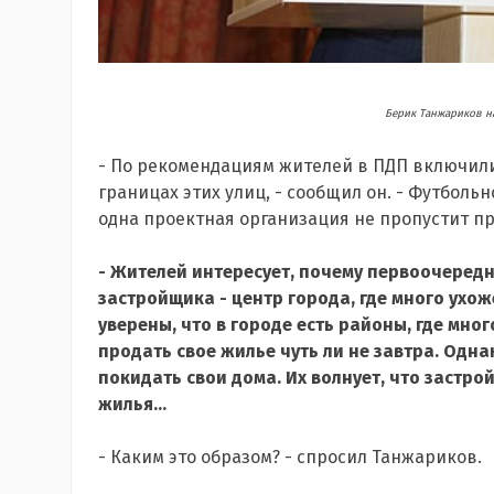
Берик Танжариков н
- По рекомендациям жителей в ПДП включили 
границах этих улиц, - сообщил он. - Футболь
одна проектная организация не пропустит пр
- Жителей интересует, почему первоочеред
застройщика - центр города, где много ухож
уверены, что в городе есть районы, где мног
продать свое жилье чуть ли не завтра. Одн
покидать свои дома. Их волнует, что застр
жилья...
- Каким это образом? - спросил Танжариков.