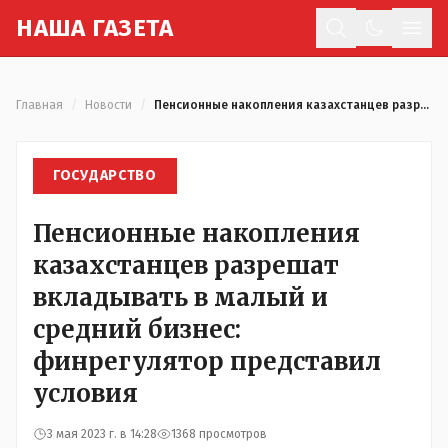
Н
АША
Г
АЗЕТА
Отк
Главная
/
Новости
/
Пенсионные накопления казахстанцев разрешат вкладывать в малый и средний бизнес: финрегулятор представил условия
ГОСУДАРСТВО
Пенсионные накопления
казахстанцев разрешат
вкладывать в малый и
средний бизнес:
финрегулятор представил
условия
3 мая 2023 г. в 14:28
1368 просмотров