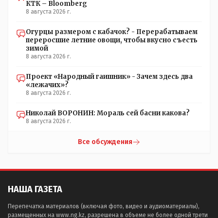
КТК – Bloomberg
8 августа 2026 г.
Огурцы размером с кабачок? - Перерабатываем
переросшие летние овощи, чтобы вкусно съесть
зимой
8 августа 2026 г.
Проект «Народный гаишник» - Зачем здесь два
«лежачих»?
8 августа 2026 г.
Николай ВОРОНИН: Мораль сей басни какова?
8 августа 2026 г.
Все обсуждения
НАША ГАЗЕТА
Перепечатка материалов (включая фото, видео и аудиоматериалы),
размещенных на www.ng.kz, разрешена в объеме не более одной трети