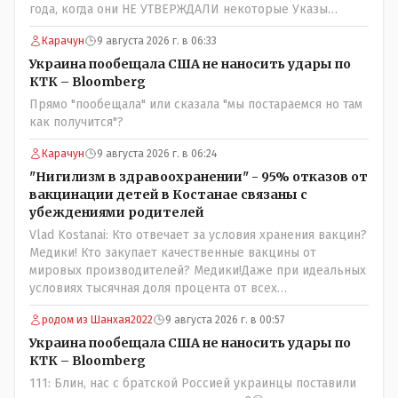
года, когда они НЕ УТВЕРЖДАЛИ некоторые Указы
Назарбаева, особенно в части выборов и перевыборов и
Карачун
9 августа 2026 г. в 06:33
некоторых вопросах внутренней политики, и тогда
Назарбай волевым Указом РАСПУСТИЛ этот бунтарский
Украина пообещала США не наносить удары по
состав. Имя - Серикболсын Абдильдин вам знакомо -
КТК – Bloomberg
юывший секретарь ЦК КП Казахстана , впоследствии -
Прямо "пообещала" или сказала "мы постараемся но там
депутат Верховного Совета и Мажлиса и Председатель
как получится"?
партии коммунстов- он в то время и после и причём
НЕОДНОКРАТНО, указывал и многократно на недостатки
Карачун
9 августа 2026 г. в 06:24
Назарбая и предлагал ему самому ДОБРОВОЛЬНО уйти с
"Нигилизм в здравоохранении" - 95% отказов от
поста Президента.
вакцинации детей в Костанае связаны с
убеждениями родителей
Vlad Kostanai: Кто отвечает за условия хранения вакцин?
Медики! Кто закупает качественные вакцины от
мировых производителей? Медики!Даже при идеальных
условиях тысячная доля процента от всех
вакцинированных может иметь плохие последствия от
родом из Шанхая2022
9 августа 2026 г. в 00:57
прививки. Бумага нужна как защита от дол.....бов не
дружащих с школьными курсами предметов, в
Украина пообещала США не наносить удары по
частности биологии и математики. Vlad Kostanai: Поэтому
КТК – Bloomberg
люди и отказываются и я в том числе своих не
111: Блин, нас с братской Россией украинцы поставили
прививал.Лично я вам и тем другим людям благодарен.