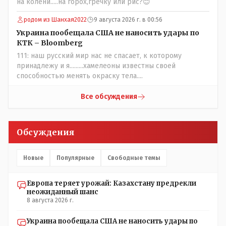
на колени.....на горох,гречку или рис?😊
Добровольные действия направленные на сокращение
частотности появления в популяции соответствующих
родом из Шанхая2022
9 августа 2026 г. в 00:56
комбинаций генов заслуживают благодарности. Мы и
Украина пообещала США не наносить удары по
без того основательно загубили нормальный
КТК – Bloomberg
естественный отбор.
111: наш русский мир нас не спасает, к которому
принадлежу и я.........хамелеоны известны своей
способностью менять окраску тела....
Все обсуждения
Обсуждения
Новые
Популярные
Свободные темы
Европа теряет урожай: Казахстану предрекли
неожиданный шанс
8 августа 2026 г.
Украина пообещала США не наносить удары по