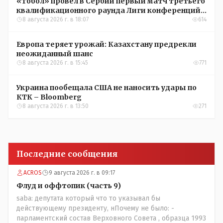
«Тобол» провел в Сербии первый матч третьего
квалификационного раунда Лиги конференций
УЕФА
8 августа 2026 г. в 18:07
614
Европа теряет урожай: Казахстану предрекли
неожиданный шанс
8 августа 2026 г. в 15:45
771
Украина пообещала США не наносить удары по
КТК – Bloomberg
8 августа 2026 г. в 13:50
271
Последние сообщения
ACROS
9 августа 2026 г. в 09:17
Флуд и оффтопик (часть 9)
saba: депутата который что то указывал бы
действующему президенту, нПочему не было: -
парламентский состав Верховного Совета , образца 1993