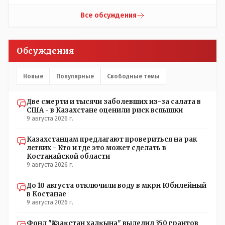
назовешь) зеленого массива города продолжают
безнаказанно раздавать такие поручения - толку не
Все обсуждения
будет. Необходимо подключение соответствующих
органов: 1. Управление природных ресурсов и
регулирования природопользования - т. к. это в целом
Обсуждения
их епархия; 2. Экологи (если таковые у нас имеются) 3.
Госаудит и прокуратура - проверка необходимости
расходования бюджетных средств на обрезку деревьев,
Новые
Популярные
Свободные темы
не нуждающихся в таковой; равно пресечения
нецелевого расходования средств. Почему нащим
Две смерти и тысячи заболевших из-за салата в
*экспертам" недоступно осознание того, что деревья в
США - в Казахстане оценили риск вспышки
городе должны быть. Это: "легкие" города, это
9 августа 2026 г.
шумоизоляция в некотором роде, это спасительные
тень и прохлада. Ну и в конце концов - листва
Казахстанцам предлагают провериться на рак
смотрится куда приятней бетонных стен в каменных
легких - Кто и где это может сделать в
джунглях. Может пора пересмотреть свое варварское
Костанайской области
отношение к растительности в городе (и к горожанам)?
9 августа 2026 г.
До 10 августа отключили воду в мкрн Юбилейный
в Костанае
9 августа 2026 г.
Фонд "Қазақстан халқына" выделил 350 грантов