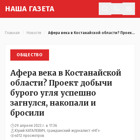
Н
АША
Г
АЗЕТА
Отк
Главная
/
Новости
/
Афера века в Костанайской области? Проект добычи бурого угля успешно загнулся, накопали и бросили
ОБЩЕСТВО
Афера века в Костанайской
области? Проект добычи
бурого угля успешно
загнулся, накопали и
бросили
29 апреля 2023 г. в 17:36
Юрий КАТАЛЕВИЧ, гражданский журналист «НГ»
4012 просмотров