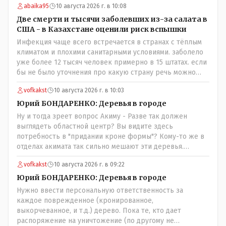
abaika95
10 августа 2026 г. в 10:08
ней на прием только участковая медсестра, к которой и
необходимо обратиться! Короче гемор еще тот в
Две смерти и тысячи заболевших из-за салата в
ограниченное время..
США - в Казахстане оценили риск вспышки
Инфекция чаще всего встречается в странах с тёплым
климатом и плохими санитарными условиями. заболело
уже более 12 тысяч человек примерно в 15 штатах. если
бы не было уточнения про какую страну речь можно
было подумать про штаты индии или бразилии))
vofkakst
10 августа 2026 г. в 10:03
Юрий БОНДАРЕНКО: Деревья в городе
Ну и тогда зреет вопрос Акиму - Разве так должен
выглядеть областной центр? Вы видите здесь
потребность в "придании кроне формы"? Кому-то же в
отделах акимата так сильно мешают эти деревья.
Наведите уже порядок! Приструните этих лесорубов!
vofkakst
10 августа 2026 г. в 09:22
Юрий БОНДАРЕНКО: Деревья в городе
Нужно ввести персональную ответственность за
каждое поврежденное (кронированное,
выкорчеванное, и т.д.) дерево. Пока те, кто дает
распоряжение на уничтожение (по другому не