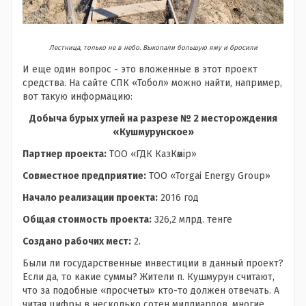
Лестница, только не в небо. Выкопали большую яму и бросили
И еще один вопрос - это вложенные в этот проект
средства. На сайте СПК «Тобол» можно найти, например,
вот такую информацию:
Добыча бурых углей на разрезе № 2 месторождения
«Кушмурунское»
Партнер проекта:
ТОО «ГДК КазКөмір»
Совместное предприятие:
ТОО «Torgai Energy Group»
Начало реализации проекта:
2016 год
Общая стоимость проекта:
326,2 млрд. тенге
Создано рабочих мест:
2.
Были ли государственные инвестиции в данный проект?
Если да, то какие суммы? Жители п. Кушмурун считают,
что за подобные «просчеты» кто-то должен отвечать. А
читая цифры в несколько сотен миллиардов, многие