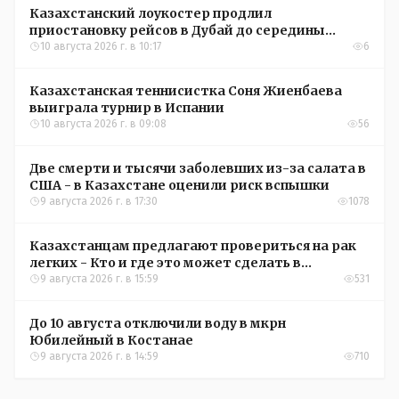
Казахстанский лоукостер продлил
приостановку рейсов в Дубай до середины
сентября
10 августа 2026 г. в 10:17
6
Казахстанская теннисистка Соня Жиенбаева
выиграла турнир в Испании
10 августа 2026 г. в 09:08
56
Две смерти и тысячи заболевших из-за салата в
США - в Казахстане оценили риск вспышки
9 августа 2026 г. в 17:30
1078
Казахстанцам предлагают провериться на рак
легких - Кто и где это может сделать в
Костанайской области
9 августа 2026 г. в 15:59
531
До 10 августа отключили воду в мкрн
Юбилейный в Костанае
9 августа 2026 г. в 14:59
710