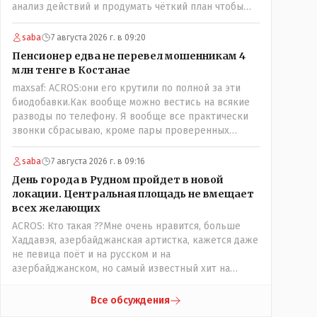
анализ действий и продумать чёткий план чтобы
комар носа не подточил! Но тут явно спешили, а в
аналитическом центре либо кто то из
saba
7 августа 2026 г. в 09:20
родственников сидит, либо ведущий специалист на
Пенсионер едва не перевел мошенникам 4
Мальдивы уехал, либо всё вместе! Пока
млн тенге в Костанае
прокатывает по вышеизложенным Вами причинам,
maxsaf: ACROS:они его крутили по полной за эти
просто обстоятельства немного меняются по
биодобавки.Как вообще можно вестись на всякие
сравнению с Назарбаевскими временами, власти
разводы по телефону. Я вообще все практически
решили пощупать кошелёк населения, а это уже
звонки сбрасываю, кроме пары проверенных
неизвестная в уравнении взаимоотношений власти
контактов. Один раз мне мой банк позвонил, не
и народа! Тут бы как раз специалист-аналитик и
мошенники. Я приехал туда, в банк, нашел того, кто
пригодился бы!
saba
7 августа 2026 г. в 09:16
мне звонил, притащил к главному менеджеру и
День города в Рудном пройдет в новой
обоим сказал: ещё один такой звонок, без разницы,
локации. Центральная площадь не вмещает
какая причина, и я счета свои у вас позакрываю.
всех желающих
Остальные входящие сразу в бан, по умолчанию для
ACROS: Кто такая ??Мне очень нравится, больше
меня любой входящий - Скам, пока не доказано
Хаддавэя, азербайджанская артистка, кажется даже
обратное - Zero trust. Все созвоны - только на
не певица поёт и на русском и на
верифицируемые номера.Всё верно, я тоже так
азербайджанском, но самый известный хит на
поступаю,но увы любопытство ещё никто не
турецком. У неё очень необычный низкий тембр
отменял! Я уже давно всё объяснил жене, но она
голоса!
все равно меня допрашивает:" Кто звонил? От кого
Все обсуждения
скрываешься? Почему сбросил?"