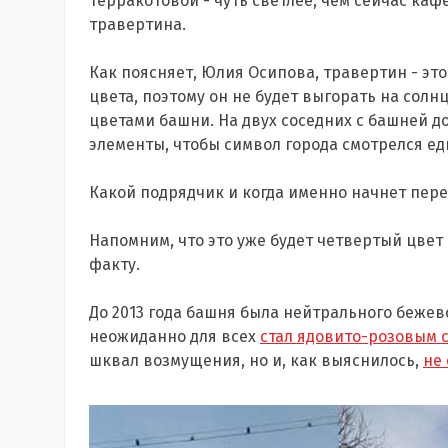
терракотовой - чуть светлее, чем сейчас кафе 
травертина.
Как поясняет, Юлия Осипова, травертин - эт
цвета, поэтому он не будет выгорать на солн
цветами башни. На двух соседних с башней 
элементы, чтобы символ города смотрелся е
Какой подрядчик и когда именно начнет пер
Напомним, что это уже будет четвертый цвет
факту.
До 2013 года башня была нейтрального бежев
неожиданно для всех
стал ядовито-розовым 
шквал возмущения, но и, как выяснилось,
не