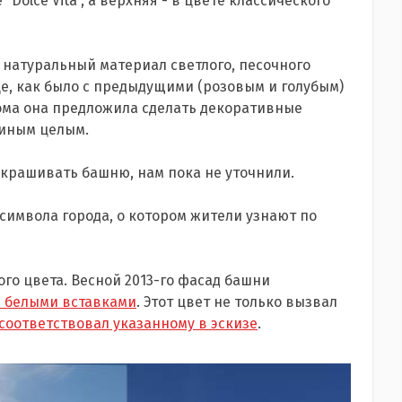
“Dolce Vita”, а верхняя - в цвете классического
о натуральный материал светлого, песочного
це, как было с предыдущими (розовым и голубым)
дома она предложила сделать декоративные
диным целым.
екрашивать башню, нам пока не уточнили.
 символа города, о котором жители узнают по
ого цвета. Весной 2013-го фасад башни
с белыми вставками
. Этот цвет не только вызвал
 соответствовал указанному в эскизе
.