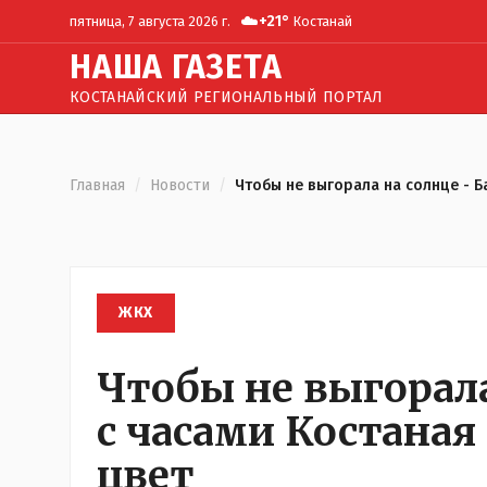
☁️
+
21
°
пятница, 7 августа 2026 г.
Костанай
Н
АША
Г
АЗЕТА
КОСТАНАЙСКИЙ РЕГИОНАЛЬНЫЙ ПОРТАЛ
Главная
/
Новости
/
Чтобы не выгорала на солнце - Б
ЖКХ
Чтобы не выгорала
с часами Костаная
цвет