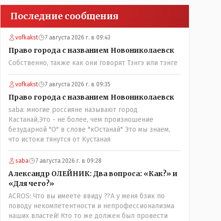
Последние сообщения
vofkakst
7 августа 2026 г. в 09:43
Право города с названием Новониколаевск
Собственно, также как они говорят Тэнгэ или тэнге
vofkakst
7 августа 2026 г. в 09:35
Право города с названием Новониколаевск
saba: многие россияне называют город
Кастанай,Это - не более, чем произношение
безударной "О" в слове "кОстанай" Это мы знаем,
что истоки тянутся от Кустаная
saba
7 августа 2026 г. в 09:28
Александр ОЛЕЙНИК: Два вопроса: «Как?» и
«Для чего?»
ACROS: Что вы имеете ввиду ??А у меня бзик по
поводу некомпетентности и непрофессионализма
наших властей! Кто то же должен был провести