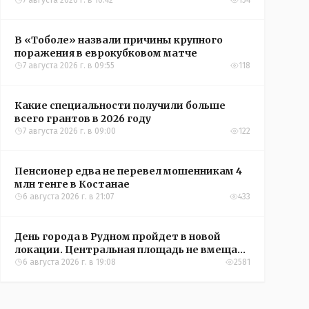
Александры Алёховой
7 августа 2026 г. в 10:42
154
В «Тоболе» назвали причины крупного
поражения в еврокубковом матче
7 августа 2026 г. в 09:55
118
Какие специальности получили больше
всего грантов в 2026 году
7 августа 2026 г. в 09:00
122
Пенсионер едва не перевел мошенникам 4
млн тенге в Костанае
6 августа 2026 г. в 21:07
433
День города в Рудном пройдет в новой
локации. Центральная площадь не вмещает
всех желающих
6 августа 2026 г. в 19:08
2581