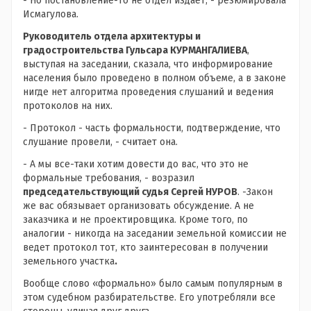
- Но постановление-то не отдел издает, - резюмировала
Исмагулова.
Р
уководитель отдела архитектуры и
градостроительства Гульсара КУРМАНГАЛИЕВА
,
выступая на заседании, сказала, что информирование
населения было проведено в полном объеме, а в законе
нигде нет алгоритма проведения слушаний и ведения
протоколов на них.
- Протокол - часть формальности, подтверждение, что
слушание провели, - считает она.
- А мы все-таки хотим довести до вас, что это не
формальные требования, - возразил
председательствующий судья Сергей НУРОВ
. -Закон
же вас обязывает организовать обсуждение. А не
заказчика и не проектировщика. Кроме того, по
аналогии - никогда на заседании земельной комиссии не
ведет протокол тот, кто заинтересован в получении
земельного участка
.
Вообще слово «формально» было самым популярным в
этом судебном разбирательстве. Его употребляли все