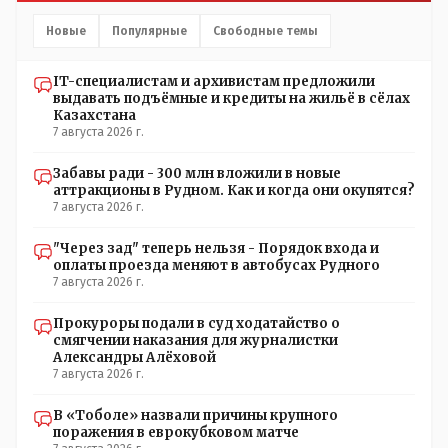
информация после трагедии, когда все уже было
исправлено.
Новые
Популярные
Свободные темы
IT-специалистам и архивистам предложили
выдавать подъёмные и кредиты на жильё в сёлах
Казахстана
7 августа 2026 г.
Забавы ради - 300 млн вложили в новые
аттракционы в Рудном. Как и когда они окупятся?
7 августа 2026 г.
"Через зад" теперь нельзя - Порядок входа и
оплаты проезда меняют в автобусах Рудного
7 августа 2026 г.
Прокуроры подали в суд ходатайство о
смягчении наказания для журналистки
Александры Алёховой
7 августа 2026 г.
В «Тоболе» назвали причины крупного
поражения в еврокубковом матче