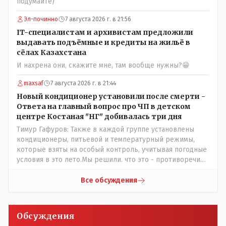
подумайте)
помошью кувалды, китайского скотча, алюминевой
проволоки и русского мата. Вот где работать в селе
Эл-починно
7 августа 2026 г. в 21:56
именно АРХИВАРИУСАМ - понятие не имею- допустим
IT-специалистам и архивистам предложили
все мои архивы по работе и по семейной жизни -
выдавать подъёмные и кредиты на жильё в
помещаются в одну дешёвую китайскую флешку
сёлах Казахстана
купленную на оптушке на Складской за 1 000 тенге.
И нахрена они, скажите мне, там вообще нужны?😁
Впрочем, не надо гадать: - это замутили УМНЫЕ люди
наверху , близко расположенные к гос.бюджету-
maxsaf
7 августа 2026 г. в 21:44
наверняка они знают что делают.
Новый кондиционер установили после смерти -
Ответа на главный вопрос про ЧП в детском
центре Костаная "НГ" добивалась три дня
Тимур Гафуров: Также в каждой группе установлены
кондиционеры, питьевой и температурный режимы,
которые взяты на особый контроль, учитывая погодные
условия в это лето.Мы решили. что это - противоречие.
Вы считаете иначе?Ну тут противоречия нет. Этот
комментарий прозвучал на следующий день после
Все обсуждения
трагедии, то есть 29 июля, когда спешно установили и
воду, и новые кондиционеры, и впервые поставили
температурный режим на контроль. То есть первая
Обсуждения
часть - информация до трагедии, вторая часть -