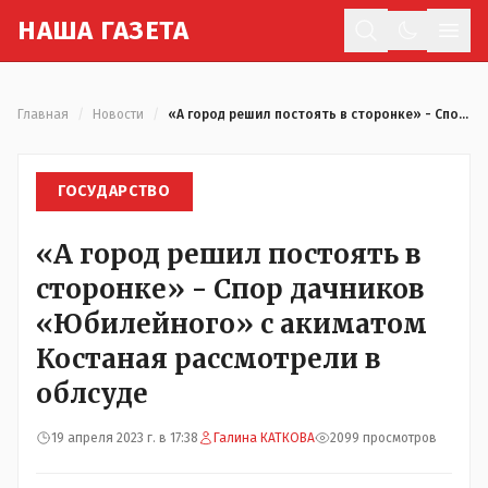
Н
АША
Г
АЗЕТА
Отк
Главная
/
Новости
/
«А город решил постоять в сторонке» - Спор дачников «Юбилейного» с акиматом Костаная рассмотрели в облсуде
ГОСУДАРСТВО
«А город решил постоять в
сторонке» - Спор дачников
«Юбилейного» с акиматом
Костаная рассмотрели в
облсуде
19 апреля 2023 г. в 17:38
Галина КАТКОВА
2099 просмотров