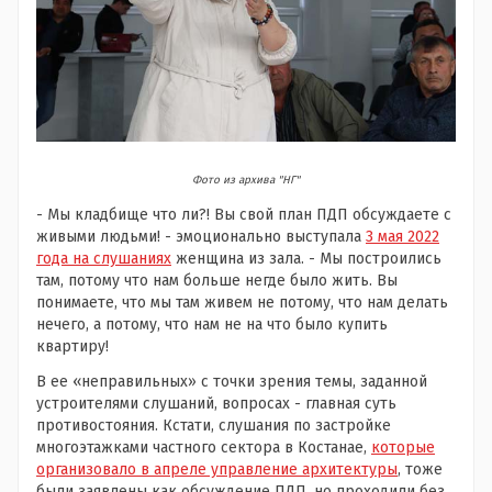
Фото из архива "НГ"
- Мы кладбище что ли?! Вы свой план ПДП обсуждаете с
живыми людьми! - эмоционально выступала
3 мая 2022
года на слушаниях
женщина из зала. - Мы построились
там, потому что нам больше негде было жить. Вы
понимаете, что мы там живем не потому, что нам делать
нечего, а потому, что нам не на что было купить
квартиру!
В ее «неправильных» с точки зрения темы, заданной
устроителями слушаний, вопросах - главная суть
противостояния. Кстати, слушания по застройке
многоэтажками частного сектора в Костанае,
которые
организовало в апреле управление архитектуры
, тоже
были заявлены как обсуждение ПДП, но проходили без