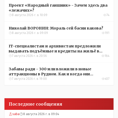
Проект «Народный гаишник» - Зачем здесь два
«лежачих»?
8 августа 2026 г. в 10:09
74
Николай ВОРОНИН: Мораль сей басни какова?
8 августа 2026 г. в 09:09
191
IT-специалистам и архивистам предложили
выдавать подъёмные и кредиты на жильё в
сёлах Казахстана
7 августа 2026 г. в 20:56
164
Забавы ради - 300 млн вложили в новые
аттракционы в Рудном. Как и когда они
окупятся?
7 августа 2026 г. в 19:00
457
Последние сообщения
saba
8 августа 2026 г. в 09:04