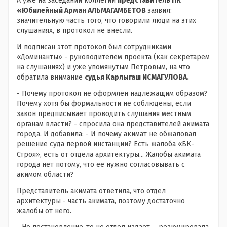
А уже на заседании коллегии
представитель ПК
«Юбилейный
Арман
АЛЬМАГАМБЕТОВ
заявил:
значительную часть того, что говорили люди на этих
слушаниях, в протокол не внесли.
И подписан этот протокол был сотрудниками
«Доминанты» - руководителем проекта (как секретарем
на слушаниях) и уже упомянутым Петровым, на что
обратила внимание
судья Карлыгаш ИСМАГУЛОВА.
- Почему протокол не оформлен надлежащим образом?
Почему хотя бы формальности не соблюдены, если
закон предписывает проводить слушания местным
органам власти? - спросила она представителей акимата
города. И добавила: - И почему акимат не обжаловал
решение суда первой инстанции? Есть жалоба «БК-
Строя», есть от отдела архитектуры... Жалобы акимата
города нет потому, что ее нужно согласовывать с
акимом области?
Представитель акимата ответила, что отдел
архитектуры - часть акимата, поэтому достаточно
жалобы от него.