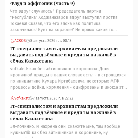
Флуд и оффтопик (часть 9)
Что вдруг случилось? Председатель партии
"Республика" Ходжаназаров вдруг выступил против
Токаева! Сказал, что его эпоха как политика
закончилась! Бунт на корабле? Не прямо какой то
правдолюб вдруг выступил! Может он инопланетянин?
ACROS
8 августа 2026 г. в 08:13
Появился неизвестно откуда, отжал у бывшего
всесильного Розинова целый холдинг и теперь против
IT-специалистам и архивистам предложили
президента выступает! Вот ни капельки ему не поверю,
выдавать подъёмные и кредиты на жильё в
что он действует в интересах страны, про народ уже и
сёлах Казахстана
не говорю! Опять какие то закулисные игры?
vofkakst: как без айтишников в коровнике,Доля
ироничной правды в ваших словах есть: - в строящихся,
по инициативе Кумара Иргибаевича, некоторых МТФ
процессы дойки, кормления - оцифрованы и иногда эти
программы дают сбой - и тогда они нужны, хотя я
vofkakst
7 августа 2026 г. в 22:22
насколько в курсе своей комьютерной безграмотности
- все эти вопросы можно решать и устранять эти сбои и
IT-специалистам и архивистам предложили
удалённо - лёжа на диване, в городе. Но, этих
выдавать подъёмные и кредиты на жильё в
современных и оцифрованных МТФ критично мало для
сёлах Казахстана
массового переезда лохматых и обкуренных молодых
Эл-починно: И нахрена они, скажите мне, там вообще
ребят из города в село, да и те МТФ я по опыту
нужны?😁 как без айтишников в коровнике, ну
подозреваю, скоро перейдут на обслуживание с