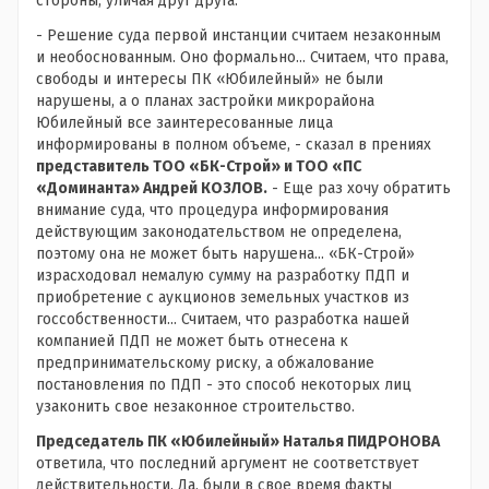
стороны, уличая друг друга.
- Решение суда первой инстанции считаем незаконным
и необоснованным. Оно формально... Считаем, что права,
свободы и интересы ПК «Юбилейный» не были
нарушены, а о планах застройки микрорайона
Юбилейный все заинтересованные лица
информированы в полном объеме, - сказал в прениях
представитель ТОО «БК-Строй» и ТОО «ПС
«Доминанта» Андрей КОЗЛОВ.
- Еще раз хочу обратить
внимание суда, что процедура информирования
действующим законодательством не определена,
поэтому она не может быть нарушена... «БК-Строй»
израсходовал немалую сумму на разработку ПДП и
приобретение с аукционов земельных участков из
госсобственности... Считаем, что разработка нашей
компанией ПДП не может быть отнесена к
предпринимательскому риску, а обжалование
постановления по ПДП - это способ некоторых лиц
узаконить свое незаконное строительство.
Председатель ПК «Юбилейный» Наталья ПИДРОНОВА
ответила, что последний аргумент не соответствует
действительности. Да, были в свое время факты