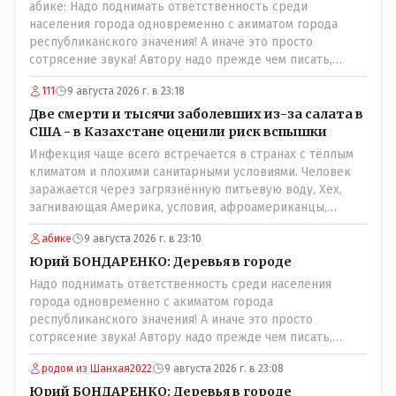
абике: Надо поднимать ответственность среди
населения города одновременно с акиматом города
республиканского значения! А иначе это просто
сотрясение звука! Автору надо прежде чем писать,
необходимо самому обратиться в ЖКХ акимата и
111
9 августа 2026 г. в 23:18
разобраться прежде чем своей статьей провоцировать
население города!Согласен всецело!
Две смерти и тысячи заболевших из-за салата в
США - в Казахстане оценили риск вспышки
Инфекция чаще всего встречается в странах с тёплым
климатом и плохими санитарными условиями. Человек
заражается через загрязнённую питьевую воду, Хех,
загнивающая Америка, условия, афроамериканцы,
грязная вода, отсутствие страховок, нечистоплотные
абике
9 августа 2026 г. в 23:10
мигранты и прочее.. Лучше России и Казахстана жить
негде..
Юрий БОНДАРЕНКО: Деревья в городе
Надо поднимать ответственность среди населения
города одновременно с акиматом города
республиканского значения! А иначе это просто
сотрясение звука! Автору надо прежде чем писать,
необходимо самому обратиться в ЖКХ акимата и
родом из Шанхая2022
9 августа 2026 г. в 23:08
разобраться прежде чем своей статьей провоцировать
население города!
Юрий БОНДАРЕНКО: Деревья в городе