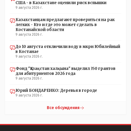
США - в Казахстане оценили риск вспышки
на выборы и не дадут им места в будущем Курултае: -
9 августа 2026 г.
кстати, я думаю в АП и уже и места распределили между
партиями.
Казахстанцам предлагают провериться на рак
легких - Кто и где это может сделать в
Костанайской области
9 августа 2026 г.
До 10 августа отключили воду в мкрн Юбилейный
в Костанае
9 августа 2026 г.
Фонд "Қазақстан халқына" выделил 350 грантов
для абитуриентов 2026 года
9 августа 2026 г.
Юрий БОНДАРЕНКО: Деревья в городе
9 августа 2026 г.
Все обсуждения