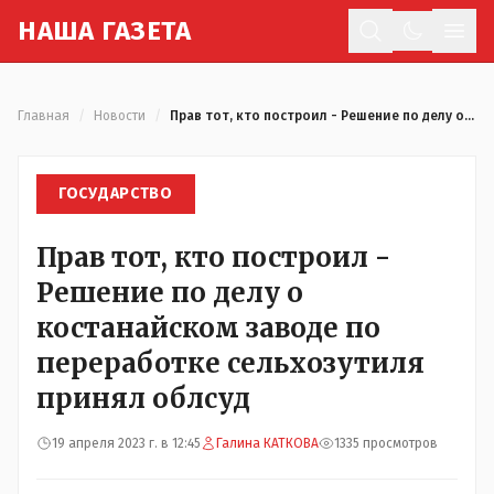
Н
АША
Г
АЗЕТА
Отк
Главная
/
Новости
/
Прав тот, кто построил - Решение по делу о костанайском заводе по переработке сельхозутиля принял облсуд
ГОСУДАРСТВО
Прав тот, кто построил -
Решение по делу о
костанайском заводе по
переработке сельхозутиля
принял облсуд
19 апреля 2023 г. в 12:45
Галина КАТКОВА
1335 просмотров