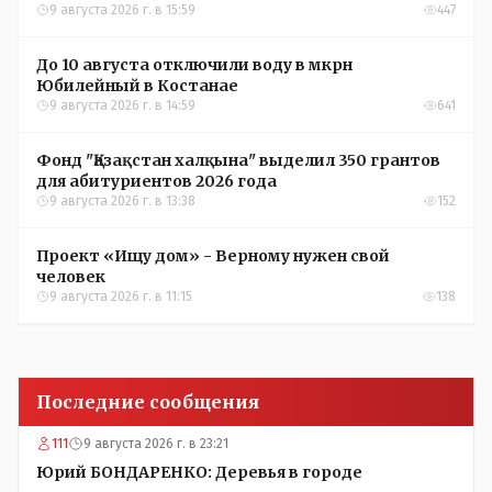
Костанайской области
9 августа 2026 г. в 15:59
447
До 10 августа отключили воду в мкрн
Юбилейный в Костанае
9 августа 2026 г. в 14:59
641
Фонд "Қазақстан халқына" выделил 350 грантов
для абитуриентов 2026 года
9 августа 2026 г. в 13:38
152
Проект «Ищу дом» - Верному нужен свой
человек
9 августа 2026 г. в 11:15
138
Последние сообщения
111
9 августа 2026 г. в 23:21
Юрий БОНДАРЕНКО: Деревья в городе