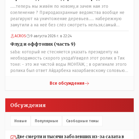
......теперь мы живём по новому,и зачем нам это
озеленение ? Природаохранные ведомства вообще не
реагируют на уничтожение деревьев...... набережную
замутили а на неё без слёз смотреть нельзя,самый
наивысший уровень рукопопства наших
ACROS
9 августа 2026 г. в 22:24
строителей"специалистов",как исторические здания
сносить пожалуйста ,а как на века построить слабо.....Вы
Флуд и оффтопик (часть 9)
вот господин Бондаренко большой учёный прошлись
saba: который не стесняется указать президенту на
бы по историческим постройкам сколько было
необходимость скорого ухода!Увидел этот ролик в Тик
ликвидировано в советское время и в наше.......
токе: - это же чистой воды МОНТАЖ, ; в оригинале этого
ролика был ответ Айдарбека назарбаевскому соловью
на его якобы критику партии Республика. Я думаю: - они
просто напросто - КЛОУНЫ или МАРИОНЕТКИ власти и
Все обсуждения
пикировка между ними - это сделано или
срежисировано кем то из АП для того что бы создать
видимость ИНТРИГИ выборов, его как бы и якобы
Обсуждения
НАКАЛ - и тот и этот без разрешения АП - и шага,
вернее и голоса не подадут. - в принципе вы же видите
- идёт СКУЧНАЯ и НУДНАЯ и МОНОТОННАЯ и полностью
Новые
Популярные
Свободные темы
КОНТРОЛИРУЕМАЯ якобы предвыборная агитация Если
вдруг они захотят гавкнуть что либо по своему
Две смерти и тысячи заболевших из-за салата в
усмотрению: - их мгновенно лишать возможности идти