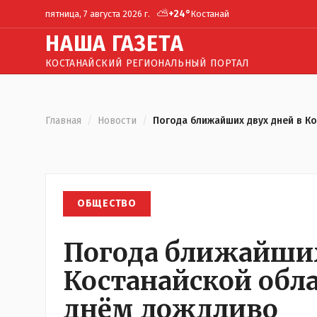
⛅
+
24
°
пятница, 7 августа 2026 г.
Костанай
Н
АША
Г
АЗЕТА
КОСТАНАЙСКИЙ РЕГИОНАЛЬНЫЙ ПОРТАЛ
Главная
/
Новости
/
Погода ближайших двух дней в К
ОБЩЕСТВО
Погода ближайших
Костанайской обла
днём дождливо