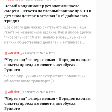
нехорошее? Ну и сейчас значит не надо. Обойдёмся
Новый кондиционер установили после
как-нибудь vofkakst: Где ономасты, которые топят
смерти - Ответа на главный вопрос про ЧП в
за возвращение исторических названийТак
детском центре Костаная "НГ" добивалась
вернули же историческое Кустанай коренное
три дня
название городишка
Всё с этого дня можно считать что издание Наша
газета не независимое издание. Как и любое другое
"либеральное" СМИ НГ попало в ловушку мнения
мелких общественных деятелей и активистов.
Теперь любой активист и НПОшник будет поносить
и диктовать условия газете информационно
vofkakst
7 августа 2026 г. в 11:58
бомбордируя ее пока та не начнет писать "как
"Через зад" теперь нельзя - Порядок входа и
надо" определенному кругу лиц. Редакторская
оплаты проезда меняют в автобусах
политика, коллектив журналистов уже ниче не
Рудного
значат. Прискорбно и иронично
"Через зад"Лучшая характеристика организации
общественного транспорта ))
vofkakst
7 августа 2026 г. в 11:56
"Через зад" теперь нельзя - Порядок входа и
оплаты проезда меняют в автобусах
Рудного