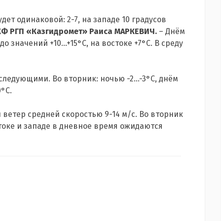
дет одинаковой: 2-7, на западе 10 градусов
КФ РГП «Казгидромет» Раиса МАРКЕВИЧ.
– Днём
 значений +10…+15°С, на востоке +7°С. В среду
следующими. Во вторник: ночью -2…-3°С, днём
0°С.
 ветер средней скоростью 9-14 м/с. Во вторник
остоке и западе в дневное время ожидаются