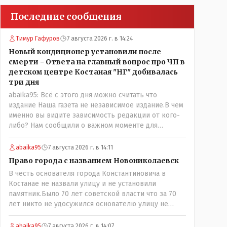
Последние сообщения
Тимур Гафуров
7 августа 2026 г. в 14:24
Новый кондиционер установили после
смерти - Ответа на главный вопрос про ЧП в
детском центре Костаная "НГ" добивалась
три дня
abaika95: Всё с этого дня можно считать что
издание Наша газета не независимое издание.В чем
именно вы видите зависимость редакции от кого-
либо? Нам сообщили о важном моменте для
описываемой истории. И редакция отреагировала
бы дополнительным исследованием на такие
abaika95
7 августа 2026 г. в 14:11
вопрос от любого читателя. Писать "как надо"
Право города с названием Новониколаевск
редакция не будет. Но мы будем публиковать
В честь основателя города Константиновича в
полную и объективную информацию. А потом
Костанае не назвали улицу и не установили
продолжать тему. если выяснятся новые
памятник.Было 70 лет советской власти что за 70
обстоятельства.
лет никто не удосужился основателю улицу не
назвать? Не комильфо было генерал-губернаторам
улицы дарить? При СССР что то знали о нем такое
abaika95
7 августа 2026 г. в 14:07