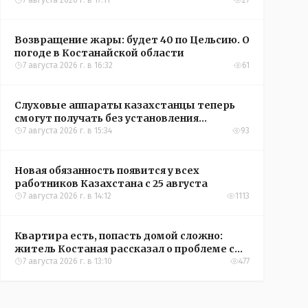
Казахстана по футболу
7 августа 2026 г. в 17:11
27
Возвращение жары: будет 40 по Цельсию. О
погоде в Костанайской области
7 августа 2026 г. в 16:32
61
Слуховые аппараты казахстанцы теперь
смогут получать без установления
инвалидности
7 августа 2026 г. в 15:34
93
Новая обязанность появится у всех
работников Казахстана с 25 августа
7 августа 2026 г. в 14:12
1113
Квартира есть, попасть домой сложно:
житель Костаная рассказал о проблеме с
подъездом
7 августа 2026 г. в 13:10
477