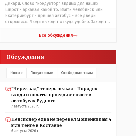
Дикари. Слово "кондуктор" видимо для наших
широт - архаизм какой то. Взять Челябинск или
Екатеринбург - пришел автобус - все двери
открылись. Люди выходят откуда удобно. Заходят
также в любую дверь. Далее - либо платишь сам (у
каждой двери есть валидатор), либо кондуктор
Все обсуждения
подойдет с терминалом. Водитель разгружен от
вопросов оплаты, полностью
сконцентрировавшись на управлении автобусом.
Обсуждения
Кондуктор - помимо удобства - несомненно
рабочие места. Сколько людей можно
трудоустроить? Но зачем, когда водитель должен и
Новые
Популярные
Свободные темы
на дорогу смотреть, и оплату контролировать , и (в
редких случаях оплаты наличкой) сдачу выдавать. У
нас прогресс почему-то идет с регрессом рука об
"Через зад" теперь нельзя - Порядок
руку. Любую хорошую задумку умудряемся
входа и оплаты проезда меняют в
похерить(
автобусах Рудного
7 августа 2026 г.
Пенсионер едва не перевел мошенникам 4
млн тенге в Костанае
6 августа 2026 г.