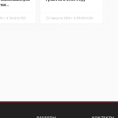
тки
ры Алёховой
6 г. в 10:42
1123
7 августа 2026 г. в 09:00
254
РАЗДЕЛЫ
КОНТАКТЫ