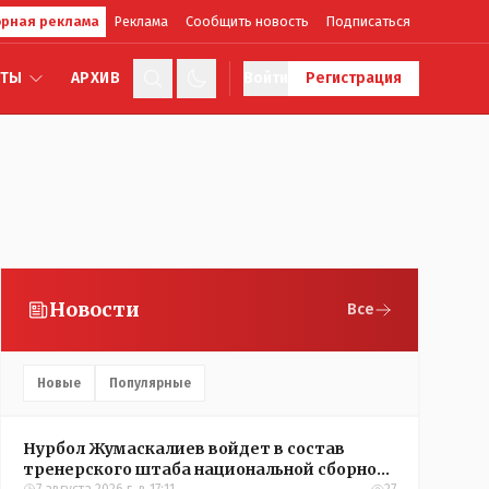
рная реклама
Реклама
Сообщить новость
Подписаться
КТЫ
АРХИВ
Войти
Регистрация
Новости
Все
Новые
Популярные
Нурбол Жумаскалиев войдет в состав
тренерского штаба национальной сборной