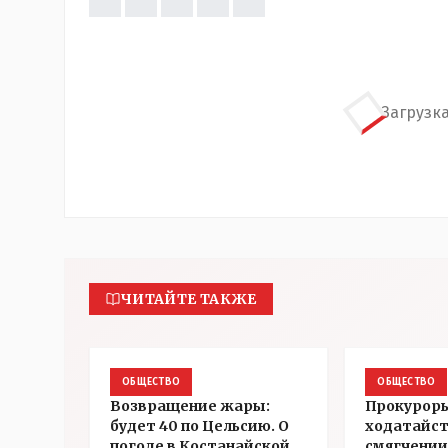
Загрузка
ЧИТАЙТЕ ТАКЖЕ
ОБЩЕСТВО
ОБЩЕСТВО
Возвращение жары:
Прокуроры
будет 40 по Цельсию. О
ходатайст
погоде в Костанайской
смягчении