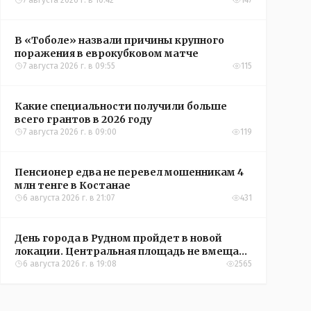
Александры Алёховой
7 августа 2026 г. в 10:42
147
В «Тоболе» назвали причины крупного
поражения в еврокубковом матче
7 августа 2026 г. в 09:55
115
Какие специальности получили больше
всего грантов в 2026 году
7 августа 2026 г. в 09:00
119
Пенсионер едва не перевел мошенникам 4
млн тенге в Костанае
6 августа 2026 г. в 21:07
431
День города в Рудном пройдет в новой
локации. Центральная площадь не вмещает
всех желающих
6 августа 2026 г. в 19:08
2565