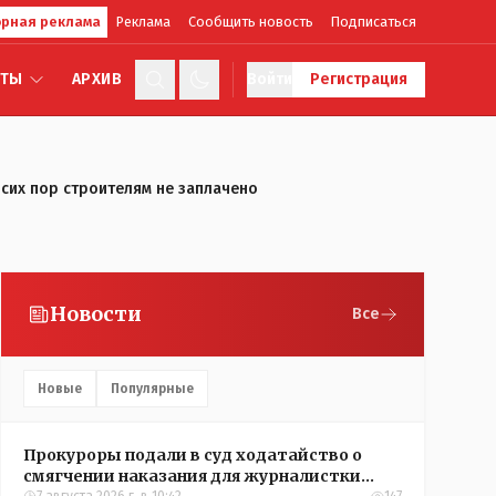
рная реклама
Реклама
Сообщить новость
Подписаться
КТЫ
АРХИВ
Войти
Регистрация
 сих пор строителям не заплачено
Новости
Все
Новые
Популярные
Прокуроры подали в суд ходатайство о
смягчении наказания для журналистки