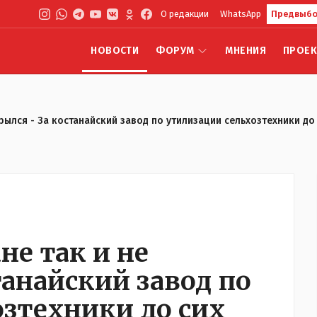
О редакции
WhatsApp
Предвыбо
НОВОСТИ
ФОРУМ
МНЕНИЯ
ПРОЕ
крылся - За костанайский завод по утилизации сельхозтехники до
не так и не
танайский завод по
озтехники до сих