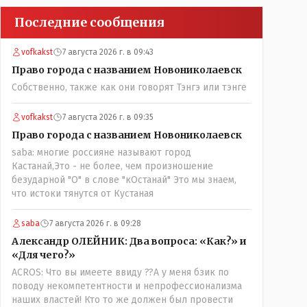
Последние сообщения
vofkakst
7 августа 2026 г. в 09:43
Право города с названием Новониколаевск
Собственно, также как они говорят Тэнгэ или тэнге
vofkakst
7 августа 2026 г. в 09:35
Право города с названием Новониколаевск
saba: многие россияне называют город
Кастанай,Это - не более, чем произношение
безударной "О" в слове "кОстанай" Это мы знаем,
что истоки тянутся от Кустаная
saba
7 августа 2026 г. в 09:28
Александр ОЛЕЙНИК: Два вопроса: «Как?» и
«Для чего?»
ACROS: Что вы имеете ввиду ??А у меня бзик по
поводу некомпетентности и непрофессионализма
наших властей! Кто то же должен был провести