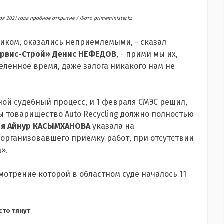
ря 2021 года пробное открытие /
Фото primeminister.kz
иком, оказались неприемлемыми, - сказал
ервис-Строй» Денис НЕФЕДОВ
, - прими мы их,
еленное время, даже залога никакого нам не
ной судебный процесс, и 1 февраля СМЭС решил,
 товарищество Auto Recycling должно полностью
ья Айнур КАСЫМХАНОВА
указала на
 организовавшего приемку работ, при отсутствии
».
отрение которой в областном суде началось 11
сто тянут