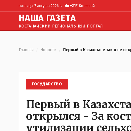
☁️
+
21
°
пятница, 7 августа 2026 г.
Костанай
Н
АША
Г
АЗЕТА
КОСТАНАЙСКИЙ РЕГИОНАЛЬНЫЙ ПОРТАЛ
Главная
/
Новости
/
Первый в Казахстане так и не от
ГОСУДАРСТВО
Первый в Казахста
открылся - За кос
утилизации сельх