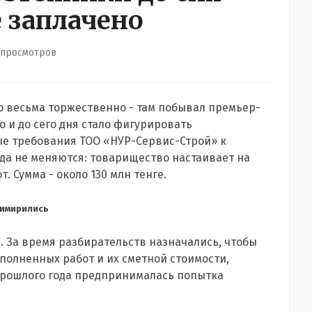
 заплачено
 просмотров
ло весьма торжественно - там побывал премьер-
о и до сего дня стало фигурировать
ые требования ТОО «НУР-Сервис-Строй» к
ода не меняются: товарищество настаивает на
 Сумма - около 130 млн тенге.
римирились
а. За время разбирательств назначались, чтобы
полненных работ и их сметной стоимости,
прошлого года предпринималась попытка