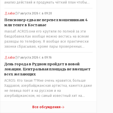
анализ действий и продумать чёткий план чтобы
комар носа не подточил! Но тут явно спешили, а в
аналитическом центре либо кто то из
saba
7 августа 2026 г. в 09:20
родственников сидит, либо ведущий специалист на
Пенсионер едва не перевел мошенникам 4
Мальдивы уехал, либо всё вместе! Пока
млн тенге в Костанае
прокатывает по вышеизложенным Вами причинам,
maxsaf: ACROS:они его крутили по полной за эти
просто обстоятельства немного меняются по
биодобавки.Как вообще можно вестись на всякие
сравнению с Назарбаевскими временами, власти
разводы по телефону. Я вообще все практически
решили пощупать кошелёк населения, а это уже
звонки сбрасываю, кроме пары проверенных
неизвестная в уравнении взаимоотношений власти
контактов. Один раз мне мой банк позвонил, не
и народа! Тут бы как раз специалист-аналитик и
мошенники. Я приехал туда, в банк, нашел того, кто
пригодился бы!
saba
7 августа 2026 г. в 09:16
мне звонил, притащил к главному менеджеру и
День города в Рудном пройдет в новой
обоим сказал: ещё один такой звонок, без разницы,
локации. Центральная площадь не вмещает
какая причина, и я счета свои у вас позакрываю.
всех желающих
Остальные входящие сразу в бан, по умолчанию для
ACROS: Кто такая ??Мне очень нравится, больше
меня любой входящий - Скам, пока не доказано
Хаддавэя, азербайджанская артистка, кажется даже
обратное - Zero trust. Все созвоны - только на
не певица поёт и на русском и на
верифицируемые номера.Всё верно, я тоже так
азербайджанском, но самый известный хит на
поступаю,но увы любопытство ещё никто не
турецком. У неё очень необычный низкий тембр
отменял! Я уже давно всё объяснил жене, но она
голоса!
все равно меня допрашивает:" Кто звонил? От кого
Все обсуждения
скрываешься? Почему сбросил?"