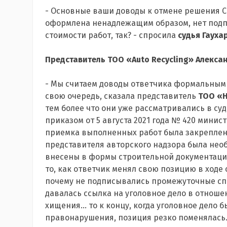
- Основные ваши доводы к отмене решения С
оформлена ненадлежащим образом, нет подпи
стоимости работ, так? - спросила
судья Гаух
Представитель ТОО «Auto Recycling» Алекс
- Мы считаем доводы ответчика формальными
свою очередь, сказала представитель
ТОО «Н
тем более что они уже рассматривались в су
приказом от 5 августа 2021 года № 420 мини
приемка выполненных работ была закреплена
представителя авторского надзора была нео
внесены в формы строительной документации.
то, как ответчик менял свою позицию в ходе 
почему не подписывались промежуточные спр
давалась ссылка на уголовное дело в отноше
хищения... то к концу, когда уголовное дело
правонарушения, позиция резко поменялась. 