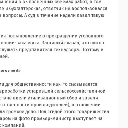
мнений в выполненных объемах работ, в том,
ле и бухгалтерская, ответчик не воспользовался
вопросы. А суд в течение недели давал такую
ния постановление о прекращении уголовного
пании-заказчика. Загайный сказал, что нужно
аслушать представителя технадзора. Поэтому в
ней.
огов нет!»
ми для общественности как-то смазывается
переработки устаревшей сельскохозяйственной
ахстане ввели утилизационный сбор и завели
етственности производителей), в отношении
да громкое дело. Под эгидой этого товарищества
едаром на фото премьер-министр выступает на
х компаний.