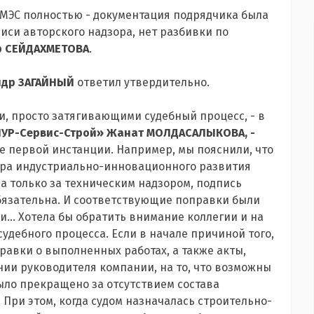
МЭС полностью - документация подрядчика была
си авторского надзора, нет разбивки по
ар СЕЙДАХМЕТОВА
.
андр ЗАГАЙНЫЙ
ответил утвердительно.
, просто затягивающими судебный процесс, - в
УР-Сервис-Строй» Жанат МОЛДАСАЛЫКОВА, -
де первой инстанции. Например, мы пояснили, что
стра индустриально-инновационного развития
 только за техническим надзором, подпись
бязательна. И соответствующие поправки были
.. Хотела бы обратить внимание коллегии и на
судебного процесса. Если в начале причиной того,
авки о выполненных работах, а также акты,
нии руководителя компании, на то, что возможны
 было прекращено за отсутствием состава
При этом, когда судом назначалась строительно-