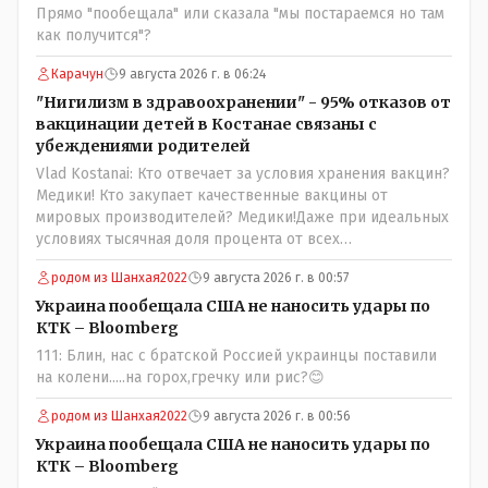
юывший секретарь ЦК КП Казахстана , впоследствии -
Прямо "пообещала" или сказала "мы постараемся но там
депутат Верховного Совета и Мажлиса и Председатель
как получится"?
партии коммунстов- он в то время и после и причём
НЕОДНОКРАТНО, указывал и многократно на недостатки
Карачун
9 августа 2026 г. в 06:24
Назарбая и предлагал ему самому ДОБРОВОЛЬНО уйти с
"Нигилизм в здравоохранении" - 95% отказов от
поста Президента.
вакцинации детей в Костанае связаны с
убеждениями родителей
Vlad Kostanai: Кто отвечает за условия хранения вакцин?
Медики! Кто закупает качественные вакцины от
мировых производителей? Медики!Даже при идеальных
условиях тысячная доля процента от всех
вакцинированных может иметь плохие последствия от
родом из Шанхая2022
9 августа 2026 г. в 00:57
прививки. Бумага нужна как защита от дол.....бов не
дружащих с школьными курсами предметов, в
Украина пообещала США не наносить удары по
частности биологии и математики. Vlad Kostanai: Поэтому
КТК – Bloomberg
люди и отказываются и я в том числе своих не
111: Блин, нас с братской Россией украинцы поставили
прививал.Лично я вам и тем другим людям благодарен.
на колени.....на горох,гречку или рис?😊
Добровольные действия направленные на сокращение
частотности появления в популяции соответствующих
родом из Шанхая2022
9 августа 2026 г. в 00:56
комбинаций генов заслуживают благодарности. Мы и
Украина пообещала США не наносить удары по
без того основательно загубили нормальный
КТК – Bloomberg
естественный отбор.