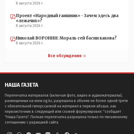
8 августа 2026 г.
Проект «Народный гаишник» - Зачем здесь два
«лежачих»?
8 августа 2026 г.
Николай ВОРОНИН: Мораль сей басни какова?
8 августа 2026 г.
Все обсуждения
НАША ГАЗЕТА
Перепечатка материалов (включая фото, видео и аудиоматериалы),
размещенных на www.ng.kz, разрешена в объеме не более одной трети
с обязательной гиперссылкой на материал в первом абзаце, как
первоисточник в следующей или схожей формулировке: "сообщает
"Наша Газета". Полная перепечатка разрешена только по письменному
соглашению с редакцией сайта