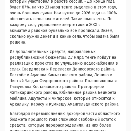
который участвовал в работе сессии. - До конца года
будет 87%, на что 23 млрд тенге выделено в этом году,
очень большая сумма. Нам нужно до 2026 года на 100%
обеспечить сельских жителей. Такие планы есть. По
каждому селу управление энергетики и ЖКХ с
акиматами районов буквально все прописали. Знаем,
сколько нужно денег и в какие села, чтобы задача была
решена.
Из дополнительных средств, направляемых
республиканским бюджетом, 2,7 млрд тенге пойдут на
реализацию проектов по улучшению водоснабжения в
селах Свердловка и Перелески Денисовского района,
Бестобе и Адаевка Камыстинского района, Ленино и
Чистый Чандак Федоровского района, Половниковка и
Глазуновка Костанайского района, Пригородное
Житикаринского района, Юбилейное района Беимбета
Майлина, Ашутасты и Ангарское, которые относятся к
Аркалыку, Карасу и Кумкешу Амангельдинского района.
Благодаря перевыполнению доходной части областного
бюджета прошлого года сложился свободный остаток
средств, которые перераспределили. Из них более