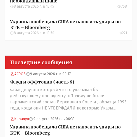
неожиданный шанс
8 августа 2026 г. в 15:45
768
Украина пообещала США не наносить удары по
КТК – Bloomberg
8 августа 2026 г. в 13:50
271
Последние сообщения
ACROS
9 августа 2026 г. в 09:17
Флуд и оффтопик (часть 9)
saba: депутата который что то указывал бы
действующему президенту, нПочему не было: -
парламентский состав Верховного Совета , образца 1993
года, когда они НЕ УТВЕРЖДАЛИ некоторые Указы
Назарбаева, особенно в части выборов и перевыборов и
Карачун
9 августа 2026 г. в 06:33
некоторых вопросах внутренней политики, и тогда
Назарбай волевым Указом РАСПУСТИЛ этот бунтарский
Украина пообещала США не наносить удары по
состав. Имя - Серикболсын Абдильдин вам знакомо -
КТК – Bloomberg