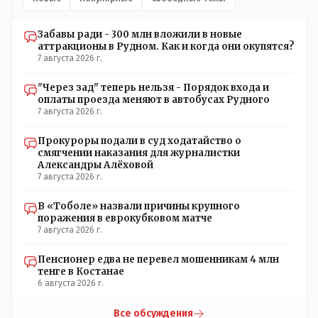
под личный контроль за соблюдение Т.Б. ........у коммуняк
за это отвечал тех. надзор.....а да насчёт брущатки будем
Забавы ради - 300 млн вложили в новые
надеяться что она к весне не провалится и не
аттракционы в Рудном. Как и когда они окупятся?
поползёт....
7 августа 2026 г.
"Через зад" теперь нельзя - Порядок входа и
оплаты проезда меняют в автобусах Рудного
7 августа 2026 г.
Прокуроры подали в суд ходатайство о
смягчении наказания для журналистки
Александры Алёховой
7 августа 2026 г.
В «Тоболе» назвали причины крупного
поражения в еврокубковом матче
7 августа 2026 г.
Пенсионер едва не перевел мошенникам 4 млн
тенге в Костанае
6 августа 2026 г.
Все обсуждения