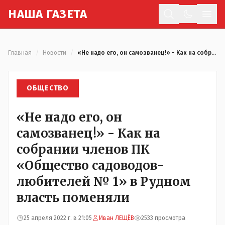
Н
АША
Г
АЗЕТА
Отк
Главная
/
Новости
/
«Не надо его, он самозванец!» - Как на собрании членов ПК «Общество садоводов-любителей № 1» в Рудном власть поменяли
ОБЩЕСТВО
«Не надо его, он
самозванец!» - Как на
собрании членов ПК
«Общество садоводов-
любителей № 1» в Рудном
власть поменяли
25 апреля 2022 г. в 21:05
Иван ЛЕЩЁВ
2533 просмотра