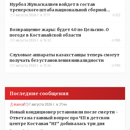
Нурбол Жумаскалиев войдет в состав
тренерского штаба национальной сборной
Казахстана по футболу
7 августа 2026 г. в 17:11
122
Возвращение жары: будет 40 по Цельсию. О
погоде в Костанайской области
7 августа 2026 г. в 16:32
180
Слуховые аппараты казахстанцы теперь смогут
получать без установления инвалидности
7 августа 2026 г. в 15:34
190
Последние сообщения
maxsaf
7 августа 2026 г. в 21:44
Новый кондиционер установили после смерти -
Ответа на главный вопрос про ЧП в детском
центре Костаная "НГ" добивалась три дня