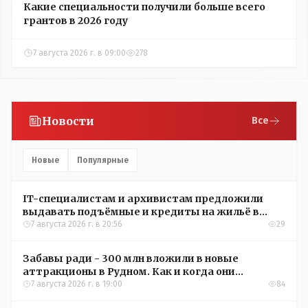
Какие специальности получили больше всего
грантов в 2026 году
7 августа 2026 г. в 09:00
278
Новости
Все
Новые
Популярные
IT-специалистам и архивистам предложили
выдавать подъёмные и кредиты на жильё в
сёлах Казахстана
7 августа 2026 г. в 20:56
29
Забавы ради - 300 млн вложили в новые
аттракционы в Рудном. Как и когда они
окупятся?
7 августа 2026 г. в 19:00
84