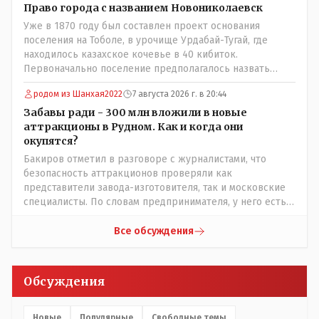
воспитатели долго добивались установки
Право города с названием Новониколаевск
кондиционеров в помещениях, где есть дети, однако к
Уже в 1870 году был составлен проект основания
настоящему времени их установили только в
поселения на Тоболе, в урочище Урдабай-Тугай, где
помещениях, предназначенных для административно-
находилось казахское кочевье в 40 кибиток.
управленческого персонала. И Также в каждой группе
Первоначально поселение предполагалось назвать
установлены кондиционеры, питьевой и температурный
Урдабаем по имени урочища. .......из всего этого следует
режимы, которые взяты на особый контроль, учитывая
родом из Шанхая2022
7 августа 2026 г. в 20:44
что комиссии ономастической надо ознакомиться с
погодные условия в это лето. Мы решили. что это -
историей города и принять справедливое решение с
Забавы ради - 300 млн вложили в новые
противоречие. Вы считаете иначе?
названием Урдабай-Тугай 40 кибиток или просто
аттракционы в Рудном. Как и когда они
Урдабай таким образом они убьют сразу двух зайцев
окупятся?
царского и коммуняцкого....и справедливость
Бакиров отметил в разговоре с журналистами, что
восторжествует....
безопасность аттракционов проверяли как
представители завода-изготовителя, так и московские
специалисты. По словам предпринимателя, у него есть
сертификат, что аттракционы соответствуют
стандартам Евразийского экономического сообщества.
Все обсуждения
......сертификат это как у авто тех. паспорт,из этого
следует что каждый год перед тем как открыть сезон
атракционов следует пригласить специалистов чтобы
Обсуждения
они проверили тех. состояние аттракционов чтоб никто
не покалечился и заверили всё это печатями и
подписями обычно это так следует и аким должен взять
Новые
Популярные
Свободные темы