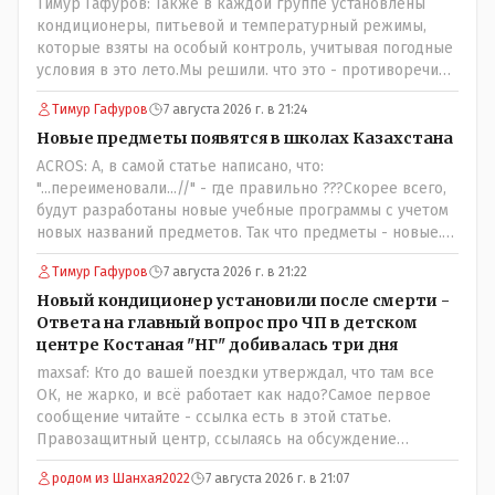
Тимур Гафуров: Также в каждой группе установлены
кондиционеры, питьевой и температурный режимы,
которые взяты на особый контроль, учитывая погодные
условия в это лето.Мы решили. что это - противоречие.
Вы считаете иначе?Ну тут противоречия нет. Этот
Тимур Гафуров
7 августа 2026 г. в 21:24
комментарий прозвучал на следующий день после
трагедии, то есть 29 июля, когда спешно установили и
Новые предметы появятся в школах Казахстана
воду, и новые кондиционеры, и впервые поставили
ACROS: А, в самой статье написано, что:
температурный режим на контроль. То есть первая
"...переименовали...//" - где правильно ???Скорее всего,
часть - информация до трагедии, вторая часть -
будут разработаны новые учебные программы с учетом
информация после трагедии, когда все уже было
новых названий предметов. Так что предметы - новые.
исправлено.
Хоть и переименованные)
Тимур Гафуров
7 августа 2026 г. в 21:22
Новый кондиционер установили после смерти -
Ответа на главный вопрос про ЧП в детском
центре Костаная "НГ" добивалась три дня
maxsaf: Кто до вашей поездки утверждал, что там все
ОК, не жарко, и всё работает как надо?Самое первое
сообщение читайте - ссылка есть в этой статье.
Правозащитный центр, ссылаясь на обсуждение
сотрудников интерната в рабочем чате, которые
родом из Шанхая2022
7 августа 2026 г. в 21:07
прислали ему в виде аудиосообщений, пишет, что