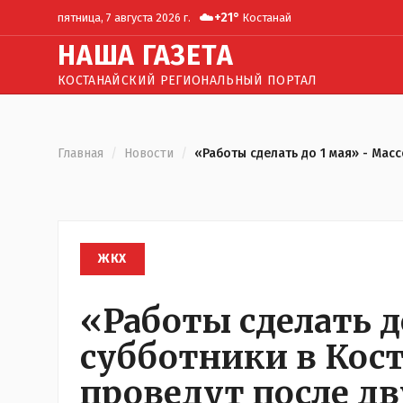
☁️
+
21
°
пятница, 7 августа 2026 г.
Костанай
Н
АША
Г
АЗЕТА
КОСТАНАЙСКИЙ РЕГИОНАЛЬНЫЙ ПОРТАЛ
Главная
/
Новости
/
«Работы сделать до 1 мая» - Мас
ЖКХ
«Работы сделать д
субботники в Кост
проведут после д