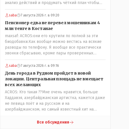
анализ действий и продумать чёткий план чтобы
комар носа не подточил! Но тут явно спешили, а в
аналитическом центре либо кто то из
saba
7 августа 2026 г. в 09:20
родственников сидит, либо ведущий специалист на
Пенсионер едва не перевел мошенникам 4
Мальдивы уехал, либо всё вместе! Пока
млн тенге в Костанае
прокатывает по вышеизложенным Вами причинам,
maxsaf: ACROS:они его крутили по полной за эти
просто обстоятельства немного меняются по
биодобавки.Как вообще можно вестись на всякие
сравнению с Назарбаевскими временами, власти
разводы по телефону. Я вообще все практически
решили пощупать кошелёк населения, а это уже
звонки сбрасываю, кроме пары проверенных
неизвестная в уравнении взаимоотношений власти
контактов. Один раз мне мой банк позвонил, не
и народа! Тут бы как раз специалист-аналитик и
мошенники. Я приехал туда, в банк, нашел того, кто
пригодился бы!
saba
7 августа 2026 г. в 09:16
мне звонил, притащил к главному менеджеру и
День города в Рудном пройдет в новой
обоим сказал: ещё один такой звонок, без разницы,
локации. Центральная площадь не вмещает
какая причина, и я счета свои у вас позакрываю.
всех желающих
Остальные входящие сразу в бан, по умолчанию для
ACROS: Кто такая ??Мне очень нравится, больше
меня любой входящий - Скам, пока не доказано
Хаддавэя, азербайджанская артистка, кажется даже
обратное - Zero trust. Все созвоны - только на
не певица поёт и на русском и на
верифицируемые номера.Всё верно, я тоже так
азербайджанском, но самый известный хит на
поступаю,но увы любопытство ещё никто не
турецком. У неё очень необычный низкий тембр
отменял! Я уже давно всё объяснил жене, но она
голоса!
все равно меня допрашивает:" Кто звонил? От кого
Все обсуждения
скрываешься? Почему сбросил?"