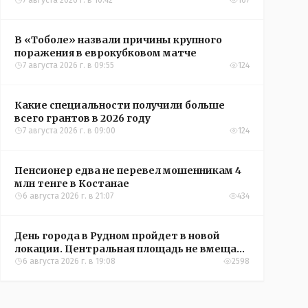
Александры Алёховой
7 августа 2026 г. в 10:42
167
В «Тоболе» назвали причины крупного
поражения в еврокубковом матче
7 августа 2026 г. в 09:55
124
Какие специальности получили больше
всего грантов в 2026 году
7 августа 2026 г. в 09:00
124
Пенсионер едва не перевел мошенникам 4
млн тенге в Костанае
6 августа 2026 г. в 21:07
434
День города в Рудном пройдет в новой
локации. Центральная площадь не вмещает
всех желающих
6 августа 2026 г. в 19:08
2598