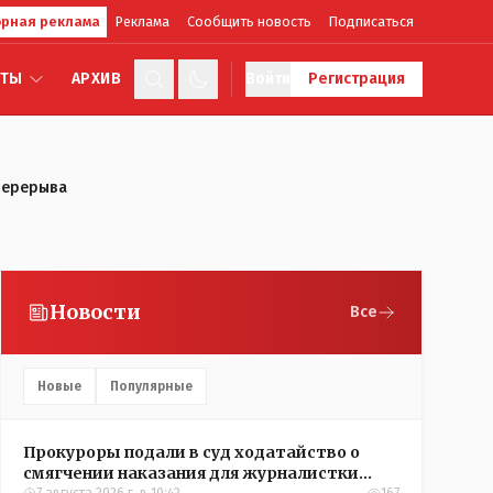
рная реклама
Реклама
Сообщить новость
Подписаться
КТЫ
АРХИВ
Войти
Регистрация
 перерыва
Новости
Все
Новые
Популярные
Прокуроры подали в суд ходатайство о
смягчении наказания для журналистки