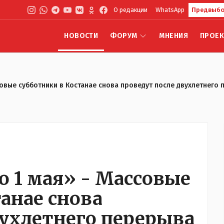
О редакции
WhatsApp
Предвыбо
НОВОСТИ
ФОРУМ
МНЕНИЯ
ПРОЕ
совые субботники в Костанае снова проведут после двухлетнего
о 1 мая» - Массовые
анае снова
вухлетнего перерыва