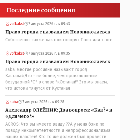
Последние сообщения
vofkakst
7 августа 2026 г. в 09:43
Право города с названием Новониколаевск
Собственно, также как они говорят Тэнгэ или тэнге
vofkakst
7 августа 2026 г. в 09:35
Право города с названием Новониколаевск
saba: многие россияне называют город
Кастанай,Это - не более, чем произношение
безударной "О" в слове "кОстанай" Это мы знаем,
что истоки тянутся от Кустаная
saba
7 августа 2026 г. в 09:28
Александр ОЛЕЙНИК: Два вопроса: «Как?» и
«Для чего?»
ACROS: Что вы имеете ввиду ??А у меня бзик по
поводу некомпетентности и непрофессионализма
наших властей! Кто то же должен был провести