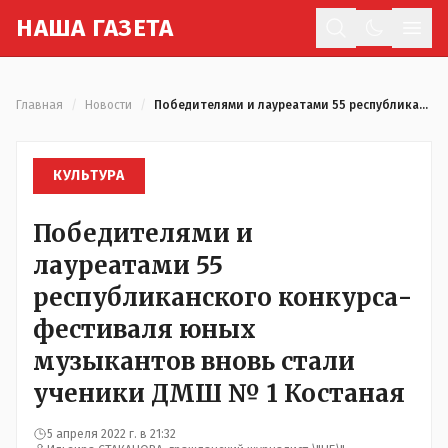
Н
АША
Г
АЗЕТА
Отк
Главная
/
Новости
/
Победителями и лауреатами 55 республиканского конкурса-фестиваля юных музыкантов вновь стали ученики ДМШ № 1 Костаная
КУЛЬТУРА
Победителями и
лауреатами 55
республиканского конкурса-
фестиваля юных
музыкантов вновь стали
ученики ДМШ № 1 Костаная
5 апреля 2022 г. в 21:32