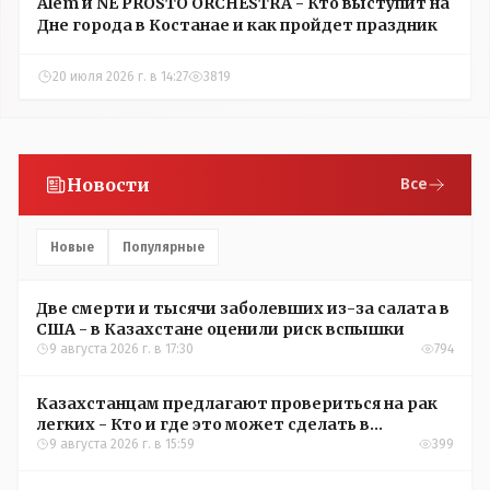
Alem и NE PROSTO ORCHESTRA - Кто выступит на
Дне города в Костанае и как пройдет праздник
20 июля 2026 г. в 14:27
3819
Новости
Все
Новые
Популярные
Две смерти и тысячи заболевших из-за салата в
США - в Казахстане оценили риск вспышки
9 августа 2026 г. в 17:30
794
Казахстанцам предлагают провериться на рак
легких - Кто и где это может сделать в
Костанайской области
9 августа 2026 г. в 15:59
399