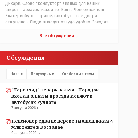
Дикари. Слово "кондуктор" видимо для наших
широт - архаизм какой то. Взять Челябинск или
Екатеринбург - пришел автобус - все двери
открылись. Люди выходят откуда удобно. Заходят
также в любую дверь. Далее - либо платишь сам (у
каждой двери есть валидатор), либо кондуктор
Все обсуждения
подойдет с терминалом. Водитель разгружен от
вопросов оплаты, полностью
сконцентрировавшись на управлении автобусом.
Обсуждения
Кондуктор - помимо удобства - несомненно
рабочие места. Сколько людей можно
трудоустроить? Но зачем, когда водитель должен и
Новые
Популярные
Свободные темы
на дорогу смотреть, и оплату контролировать , и (в
редких случаях оплаты наличкой) сдачу выдавать. У
нас прогресс почему-то идет с регрессом рука об
"Через зад" теперь нельзя - Порядок
руку. Любую хорошую задумку умудряемся
входа и оплаты проезда меняют в
похерить(
автобусах Рудного
7 августа 2026 г.
Пенсионер едва не перевел мошенникам 4
млн тенге в Костанае
6 августа 2026 г.