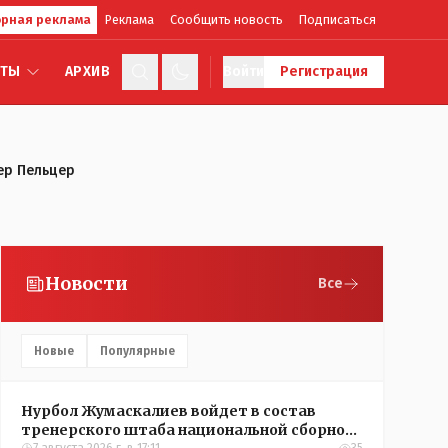
рная реклама
Реклама
Сообщить новость
Подписаться
КТЫ
АРХИВ
Войти
Регистрация
ер Пельцер
Новости
Все
Новые
Популярные
Нурбол Жумаскалиев войдет в состав
тренерского штаба национальной сборной