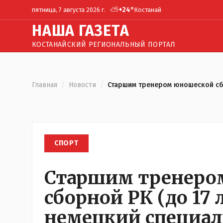
⛅
+
24
°
пятница, 7 августа 2026 г.
Костанай
Н
АША
Г
АЗЕТА
КОСТАНАЙСКИЙ РЕГИОНАЛЬНЫЙ ПОРТАЛ
Главная
/
Новости
/
Старшим тренером юношеской сбо
СПОРТ
Старшим тренеро
сборной РК (до 17 
немецкий специал