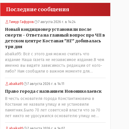
Последние сообщения
Тимур Гафуров
7 августа 2026 г. в 14:24
Новый кондиционер установили после
смерти - Ответа на главный вопрос про ЧП в
детском центре Костаная "НГ" добивалась
три дня
abaika95: Всё с этого дня можно считать что
издание Наша газета не независимое издание.В чем
именно вы видите зависимость редакции от кого-
либо? Нам сообщили о важном моменте для
описываемой истории. И редакция отреагировала
бы дополнительным исследованием на такие
abaika95
7 августа 2026 г. в 14:11
вопрос от любого читателя. Писать "как надо"
Право города с названием Новониколаевск
редакция не будет. Но мы будем публиковать
В честь основателя города Константиновича в
полную и объективную информацию. А потом
Костанае не назвали улицу и не установили
продолжать тему. если выяснятся новые
памятник.Было 70 лет советской власти что за 70
обстоятельства.
лет никто не удосужился основателю улицу не
назвать? Не комильфо было генерал-губернаторам
улицы дарить? При СССР что то знали о нем такое
abaika95
7 августа 2026 г. в 14:07