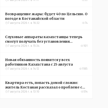
Казахстана по футболу
7 августа 2026 г. в 17:11
35
Возвращение жары: будет 40 по Цельсию. О
погоде в Костанайской области
7 августа 2026 г. в 16:32
74
Слуховые аппараты казахстанцы теперь
смогут получать без установления
инвалидности
7 августа 2026 г. в 15:34
101
Новая обязанность появится у всех
работников Казахстана с 25 августа
7 августа 2026 г. в 14:12
1185
Квартира есть, попасть домой сложно:
житель Костаная рассказал о проблеме с
подъездом
7 августа 2026 г. в 13:10
514