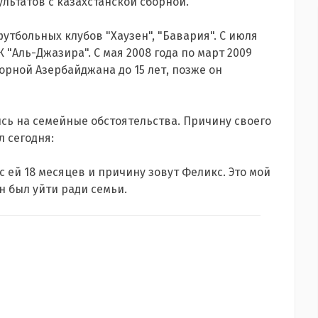
льтатов с казахстанской сборной.
тбольных клубов "Хаузен", "Бавария". С июля
 "Аль-Джазира". С мая 2008 года по март 2009
рной Азербайджана до 15 лет, позже он
сь на семейные обстоятельства. Причину своего
л сегодня:
с ей 18 месяцев и причину зовут Феликс. Это мой
н был уйти ради семьи.