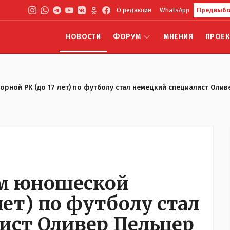
О редакции
WhatsApp
Предвыбо
НОВОСТИ
ФОРУМ
МНЕНИЯ
ПРОЕ
рной РК (до 17 лет) по футболу стал немецкий специалист Олив
м юношеской
лет) по футболу стал
ист Оливер Пельцер