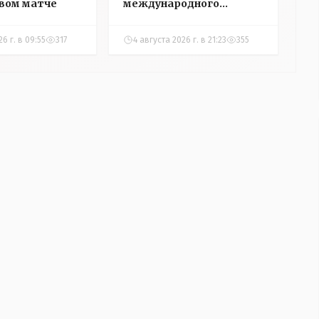
вом матче
международного
турнира по настольному
теннису
26 г. в 09:55
317
4 августа 2026 г. в 21:23
355