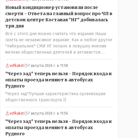
нехорошее? Ну и сейчас значит не надо. Обойдёмся
Новый кондиционер установили после
как-нибудь vofkakst: Где ономасты, которые топят
смерти - Ответа на главный вопрос про ЧП в
за возвращение исторических названийТак
детском центре Костаная "НГ" добивалась
вернули же историческое Кустанай коренное
три дня
название городишка
Всё с этого дня можно считать что издание Наша
газета не независимое издание. Как и любое другое
"либеральное" СМИ НГ попало в ловушку мнения
мелких общественных деятелей и активистов.
Теперь любой активист и НПОшник будет поносить
и диктовать условия газете информационно
vofkakst
7 августа 2026 г. в 11:58
бомбордируя ее пока та не начнет писать "как
"Через зад" теперь нельзя - Порядок входа и
надо" определенному кругу лиц. Редакторская
оплаты проезда меняют в автобусах
политика, коллектив журналистов уже ниче не
Рудного
значат. Прискорбно и иронично
"Через зад"Лучшая характеристика организации
общественного транспорта ))
vofkakst
7 августа 2026 г. в 11:56
"Через зад" теперь нельзя - Порядок входа и
оплаты проезда меняют в автобусах
Рудного