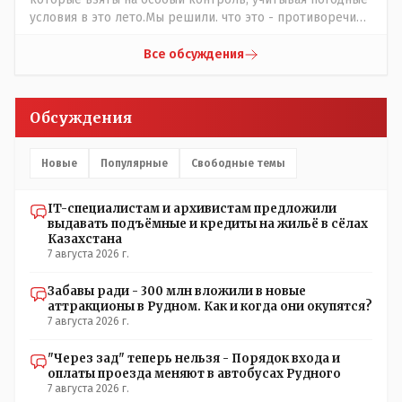
условия в это лето.Мы решили. что это - противоречие.
Вы считаете иначе?Ну тут противоречия нет. Этот
комментарий прозвучал на следующий день после
Все обсуждения
трагедии, то есть 29 июля, когда спешно установили и
воду, и новые кондиционеры, и впервые поставили
температурный режим на контроль. То есть первая
Обсуждения
часть - информация до трагедии, вторая часть -
информация после трагедии, когда все уже было
исправлено.
Новые
Популярные
Свободные темы
IT-специалистам и архивистам предложили
выдавать подъёмные и кредиты на жильё в сёлах
Казахстана
7 августа 2026 г.
Забавы ради - 300 млн вложили в новые
аттракционы в Рудном. Как и когда они окупятся?
7 августа 2026 г.
"Через зад" теперь нельзя - Порядок входа и
оплаты проезда меняют в автобусах Рудного
7 августа 2026 г.