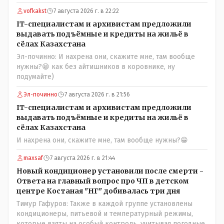
программы дают сбой - и тогда они нужны, хотя я
vofkakst
7 августа 2026 г. в 22:22
насколько в курсе своей комьютерной безграмотности
- все эти вопросы можно решать и устранять эти сбои и
IT-специалистам и архивистам предложили
удалённо - лёжа на диване, в городе. Но, этих
выдавать подъёмные и кредиты на жильё в
современных и оцифрованных МТФ критично мало для
сёлах Казахстана
массового переезда лохматых и обкуренных молодых
Эл-починно: И нахрена они, скажите мне, там вообще
ребят из города в село, да и те МТФ я по опыту
нужны?😁 как без айтишников в коровнике, ну
подозреваю, скоро перейдут на обслуживание с
подумайте)
помошью кувалды, китайского скотча, алюминевой
проволоки и русского мата. Вот где работать в селе
Эл-починно
7 августа 2026 г. в 21:56
именно АРХИВАРИУСАМ - понятие не имею- допустим
IT-специалистам и архивистам предложили
все мои архивы по работе и по семейной жизни -
выдавать подъёмные и кредиты на жильё в
помещаются в одну дешёвую китайскую флешку
сёлах Казахстана
купленную на оптушке на Складской за 1 000 тенге.
И нахрена они, скажите мне, там вообще нужны?😁
Впрочем, не надо гадать: - это замутили УМНЫЕ люди
наверху , близко расположенные к гос.бюджету-
maxsaf
7 августа 2026 г. в 21:44
наверняка они знают что делают.
Новый кондиционер установили после смерти -
Ответа на главный вопрос про ЧП в детском
центре Костаная "НГ" добивалась три дня
Тимур Гафуров: Также в каждой группе установлены
кондиционеры, питьевой и температурный режимы,
которые взяты на особый контроль, учитывая погодные