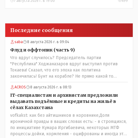
окупятся?
7 августа 2026 г. в 19:00
499
Последние сообщения
saba
8 августа 2026 г. в 09:04
Флуд и оффтопик (часть 9)
Что вдруг случилось? Председатель партии
"Республика" Ходжаназаров вдруг выступил против
Токаева! Сказал, что его эпоха как политика
закончилась! Бунт на корабле? Не прямо какой то
правдолюб вдруг выступил! Может он инопланетянин?
ACROS
8 августа 2026 г. в 08:13
Появился неизвестно откуда, отжал у бывшего
всесильного Розинова целый холдинг и теперь против
IT-специалистам и архивистам предложили
президента выступает! Вот ни капельки ему не поверю,
выдавать подъёмные и кредиты на жильё в
что он действует в интересах страны, про народ уже и
сёлах Казахстана
не говорю! Опять какие то закулисные игры?
vofkakst: как без айтишников в коровнике,Доля
ироничной правды в ваших словах есть: - в строящихся,
по инициативе Кумара Иргибаевича, некоторых МТФ
процессы дойки, кормления - оцифрованы и иногда эти