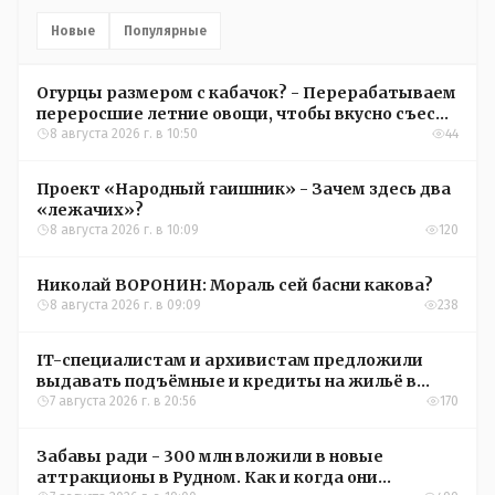
Новые
Популярные
Огурцы размером с кабачок? - Перерабатываем
переросшие летние овощи, чтобы вкусно съесть
зимой
8 августа 2026 г. в 10:50
44
Проект «Народный гаишник» - Зачем здесь два
«лежачих»?
8 августа 2026 г. в 10:09
120
Николай ВОРОНИН: Мораль сей басни какова?
8 августа 2026 г. в 09:09
238
IT-специалистам и архивистам предложили
выдавать подъёмные и кредиты на жильё в
сёлах Казахстана
7 августа 2026 г. в 20:56
170
Забавы ради - 300 млн вложили в новые
аттракционы в Рудном. Как и когда они