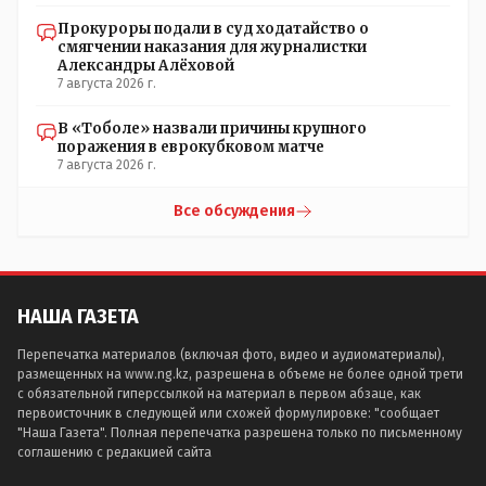
Прокуроры подали в суд ходатайство о
смягчении наказания для журналистки
Александры Алёховой
7 августа 2026 г.
В «Тоболе» назвали причины крупного
поражения в еврокубковом матче
7 августа 2026 г.
Все обсуждения
НАША ГАЗЕТА
Перепечатка материалов (включая фото, видео и аудиоматериалы),
размещенных на www.ng.kz, разрешена в объеме не более одной трети
с обязательной гиперссылкой на материал в первом абзаце, как
первоисточник в следующей или схожей формулировке: "сообщает
"Наша Газета". Полная перепечатка разрешена только по письменному
соглашению с редакцией сайта