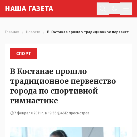
Н
АША
Г
АЗЕТА
Отк
Главная
/
Новости
/
В Костанае прошло традиционное первенство города по спортивной гимнастике
СПОРТ
В Костанае прошло
традиционное первенство
города по спортивной
гимнастике
7 февраля 2011 г. в 19:56
4612 просмотров