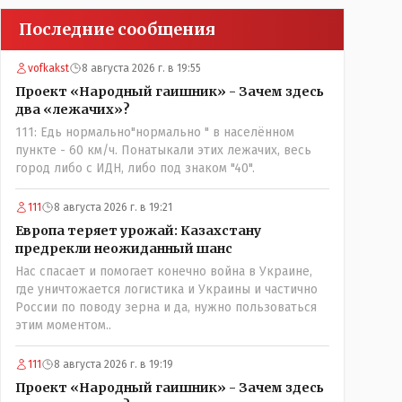
Последние сообщения
vofkakst
8 августа 2026 г. в 19:55
Проект «Народный гаишник» - Зачем здесь
два «лежачих»?
111: Едь нормально"нормально " в населённом
пункте - 60 км/ч. Понатыкали этих лежачих, весь
город либо с ИДН, либо под знаком "40".
111
8 августа 2026 г. в 19:21
Европа теряет урожай: Казахстану
предрекли неожиданный шанс
Нас спасает и помогает конечно война в Украине,
где уничтожается логистика и Украины и частично
России по поводу зерна и да, нужно пользоваться
этим моментом..
111
8 августа 2026 г. в 19:19
Проект «Народный гаишник» - Зачем здесь