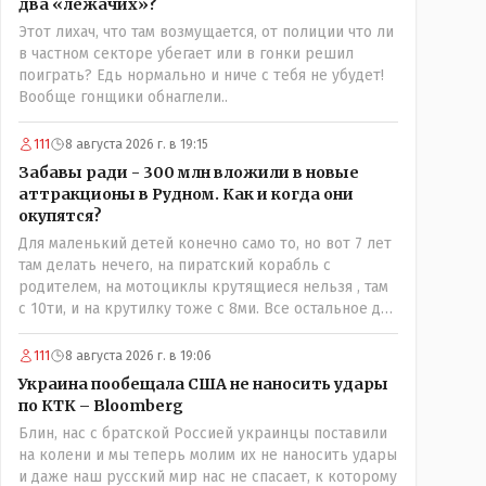
два «лежачих»?
Этот лихач, что там возмущается, от полиции что ли
в частном секторе убегает или в гонки решил
поиграть? Едь нормально и ниче с тебя не убудет!
Вообще гонщики обнаглели..
111
8 августа 2026 г. в 19:15
Забавы ради - 300 млн вложили в новые
аттракционы в Рудном. Как и когда они
окупятся?
Для маленький детей конечно само то, но вот 7 лет
там делать нечего, на пиратский корабль с
родителем, на мотоциклы крутящиеся нельзя , там
с 10ти, и на крутилку тоже с 8ми. Все остальное для
детей 3-5 лет.. Ну да, в жару там сейчас не
комфортно, тени нет от слова вообще, но вечером
111
8 августа 2026 г. в 19:06
думаю там нормально, с бутылкой холодного пивка
Украина пообещала США не наносить удары
посидеть можно..
по КТК – Bloomberg
Блин, нас с братской Россией украинцы поставили
на колени и мы теперь молим их не наносить удары
и даже наш русский мир нас не спасает, к которому