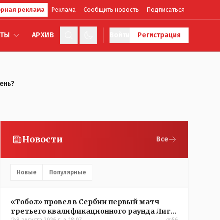
рная реклама
Реклама
Сообщить новость
Подписаться
КТЫ
АРХИВ
Войти
Регистрация
ень?
Новости
Все
Новые
Популярные
«Тобол» провел в Сербии первый матч
третьего квалификационного раунда Лиги