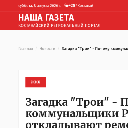
🌤️
+
28
°
суббота, 8 августа 2026 г.
Костанай
Н
АША
Г
АЗЕТА
КОСТАНАЙСКИЙ РЕГИОНАЛЬНЫЙ ПОРТАЛ
Главная
/
Новости
/
Загадка "Трои" - Почему коммун
ЖКХ
Загадка "Трои" - 
коммунальщики Р
откладывают рем