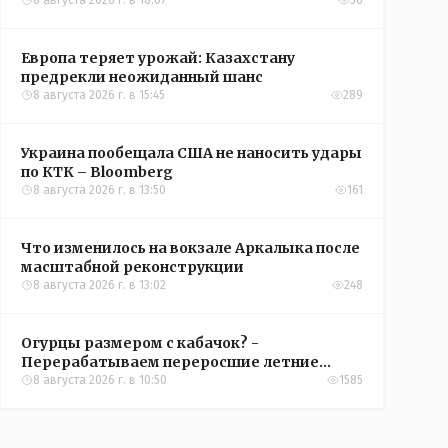
конференций УЕФА
8 августа 2026 г. в 18:07
56
Европа теряет урожай: Казахстану
предрекли неожиданный шанс
8 августа 2026 г. в 15:45
289
Украина пообещала США не наносить удары
по КТК – Bloomberg
8 августа 2026 г. в 13:50
161
Что изменилось на вокзале Аркалыка после
масштабной реконструкции
8 августа 2026 г. в 13:02
248
Огурцы размером с кабачок? -
Перерабатываем переросшие летние
овощи, чтобы вкусно съесть зимой
8 августа 2026 г. в 10:50
1585