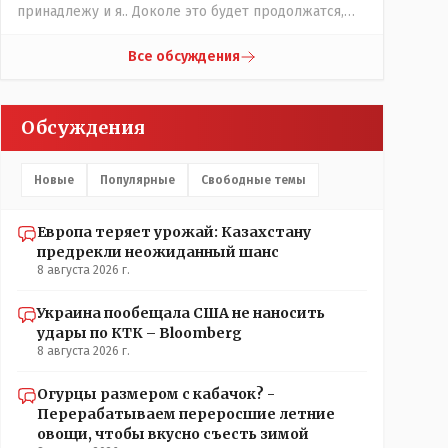
принадлежу и я.. Доколе это будет продолжатся,
братья мои зетники на форуме?
Все обсуждения
Обсуждения
Новые
Популярные
Свободные темы
Европа теряет урожай: Казахстану
предрекли неожиданный шанс
8 августа 2026 г.
Украина пообещала США не наносить
удары по КТК – Bloomberg
8 августа 2026 г.
Огурцы размером с кабачок? -
Перерабатываем переросшие летние
овощи, чтобы вкусно съесть зимой