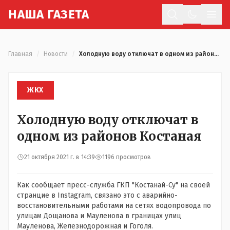
Н
АША
Г
АЗЕТА
Отк
Главная
/
Новости
/
Холодную воду отключат в одном из районов Костаная
ЖКХ
Холодную воду отключат в
одном из районов Костаная
21 октября 2021 г. в 14:39
1196 просмотров
Как сообщает пресс-служба ГКП "Костанай-Су" на своей
странцие в Instagram, связано это с
аварийно-
восстановительными работами на сетях водопровода по
улицам Дощанова и Мауленова в границах улиц
Мауленова, Железнодорожная и Гоголя.