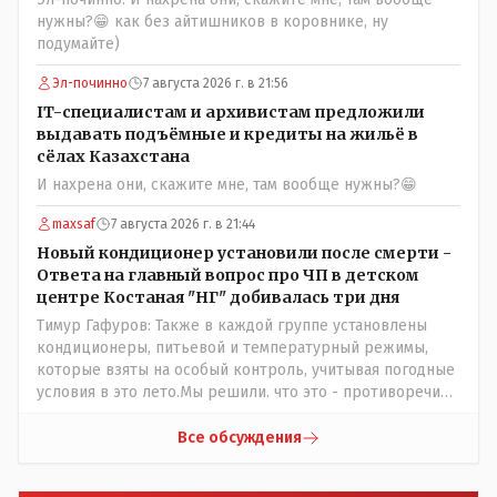
ребят из города в село, да и те МТФ я по опыту
нужны?😁 как без айтишников в коровнике, ну
подозреваю, скоро перейдут на обслуживание с
подумайте)
помошью кувалды, китайского скотча, алюминевой
проволоки и русского мата. Вот где работать в селе
Эл-починно
7 августа 2026 г. в 21:56
именно АРХИВАРИУСАМ - понятие не имею- допустим
IT-специалистам и архивистам предложили
все мои архивы по работе и по семейной жизни -
выдавать подъёмные и кредиты на жильё в
помещаются в одну дешёвую китайскую флешку
сёлах Казахстана
купленную на оптушке на Складской за 1 000 тенге.
И нахрена они, скажите мне, там вообще нужны?😁
Впрочем, не надо гадать: - это замутили УМНЫЕ люди
наверху , близко расположенные к гос.бюджету-
maxsaf
7 августа 2026 г. в 21:44
наверняка они знают что делают.
Новый кондиционер установили после смерти -
Ответа на главный вопрос про ЧП в детском
центре Костаная "НГ" добивалась три дня
Тимур Гафуров: Также в каждой группе установлены
кондиционеры, питьевой и температурный режимы,
которые взяты на особый контроль, учитывая погодные
условия в это лето.Мы решили. что это - противоречие.
Вы считаете иначе?Ну тут противоречия нет. Этот
комментарий прозвучал на следующий день после
Все обсуждения
трагедии, то есть 29 июля, когда спешно установили и
воду, и новые кондиционеры, и впервые поставили