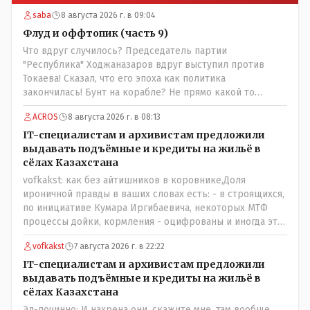
saba
8 августа 2026 г. в 09:04
Флуд и оффтопик (часть 9)
Что вдруг случилось? Председатель партии
"Республика" Ходжаназаров вдруг выступил против
Токаева! Сказал, что его эпоха как политика
закончилась! Бунт на корабле? Не прямо какой то
правдолюб вдруг выступил! Может он инопланетянин?
ACROS
8 августа 2026 г. в 08:13
Появился неизвестно откуда, отжал у бывшего
всесильного Розинова целый холдинг и теперь против
IT-специалистам и архивистам предложили
президента выступает! Вот ни капельки ему не поверю,
выдавать подъёмные и кредиты на жильё в
что он действует в интересах страны, про народ уже и
сёлах Казахстана
не говорю! Опять какие то закулисные игры?
vofkakst: как без айтишников в коровнике,Доля
ироничной правды в ваших словах есть: - в строящихся,
по инициативе Кумара Иргибаевича, некоторых МТФ
процессы дойки, кормления - оцифрованы и иногда эти
программы дают сбой - и тогда они нужны, хотя я
vofkakst
7 августа 2026 г. в 22:22
насколько в курсе своей комьютерной безграмотности
- все эти вопросы можно решать и устранять эти сбои и
IT-специалистам и архивистам предложили
удалённо - лёжа на диване, в городе. Но, этих
выдавать подъёмные и кредиты на жильё в
современных и оцифрованных МТФ критично мало для
сёлах Казахстана
массового переезда лохматых и обкуренных молодых
Эл-починно: И нахрена они, скажите мне, там вообще