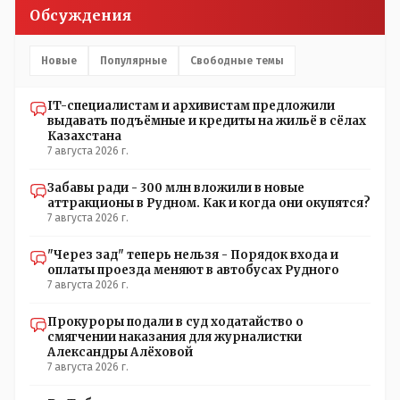
температурный режим на контроль. То есть первая
Обсуждения
часть - информация до трагедии, вторая часть -
информация после трагедии, когда все уже было
исправлено.
Новые
Популярные
Свободные темы
IT-специалистам и архивистам предложили
выдавать подъёмные и кредиты на жильё в сёлах
Казахстана
7 августа 2026 г.
Забавы ради - 300 млн вложили в новые
аттракционы в Рудном. Как и когда они окупятся?
7 августа 2026 г.
"Через зад" теперь нельзя - Порядок входа и
оплаты проезда меняют в автобусах Рудного
7 августа 2026 г.
Прокуроры подали в суд ходатайство о
смягчении наказания для журналистки
Александры Алёховой
7 августа 2026 г.