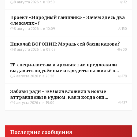
зимой
8 августа 2026 г. в 10:50
72
Проект «Народный гаишник» - Зачем здесь два
«лежачих»?
8 августа 2026 г. в 10:09
150
Николай ВОРОНИН: Мораль сей басни какова?
8 августа 2026 г. в 09:09
300
IT-специалистам и архивистам предложили
выдавать подъёмные и кредиты на жильё в
сёлах Казахстана
7 августа 2026 г. в 20:56
178
Забавы ради - 300 млн вложили в новые
аттракционы в Рудном. Как и когда они
окупятся?
7 августа 2026 г. в 19:00
537
Последние сообщения