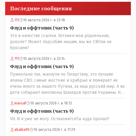
Последние сообщения
111
10 августа 2026 г. в 23:18
Флуд и оффтопик (часть 9)
Это в качестве ссылки. Зетники мои родненькие,
доколе? Может подсобим нашим, мы же СВОих не
бросаем?
111
10 августа 2026 г. в 23:14
Флуд и оффтопик (часть 9)
Прикольно так, жахнули по Татарстану, это лучшие
воины СВО, самые жесткие и храбрые и помирает их
очень много за нашего Путина, за наш русский мир. А их
дети собирают миллионы Шахедов против Украины. Но
дело не в этом, в Татарстане погибли узбеки и таджики,
maxsaf
10 августа 2026 г. в 18:13
поддерживающие Россию и Путина. Ни одного татарина
не погибло!
Флуд и оффтопик (часть 9)
Vit: И я уже не могу. ОстановитсяТы куда пропал?
abaika95
10 августа 2026 г. в 17:29