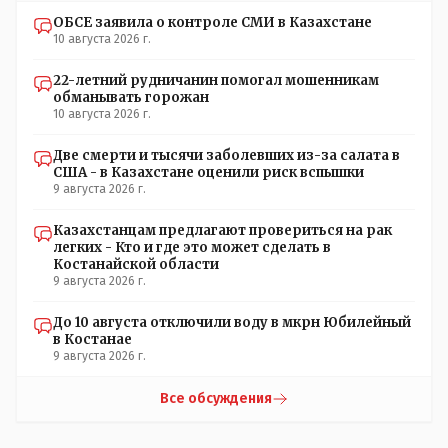
находится под контролем государства посредством
прямого владения и непрозрачных бюджетных
ОБСЕ заявила о контроле СМИ в Казахстане
10 августа 2026 г.
субсидий, что ограничивает плюрализм СМИа те что не
находятся под контролем государства находятся 3...2...1..
22-летний рудничанин помогал мошенникам
под контролем чужого государства или олигархов
обманывать горожан
которые выстраивают свой бизнес в других странах и
10 августа 2026 г.
являются по сути агентами влияния иных государств.
европе очень хочется чтобы в мелких странах где она
Две смерти и тысячи заболевших из-за салата в
добывает ресурсы себе обязательно были их же СМИ
США - в Казахстане оценили риск вспышки
или СМИ с непрозрачными доходами фиг пойми от кого
9 августа 2026 г.
через которые европа может пропихивать свое мнение
нашему населению. Захотим мы сейчас пересмотреть
Казахстанцам предлагают провериться на рак
контракты по КТК и тут сразу же проснется какой-
легких - Кто и где это может сделать в
нибудь айран или катык и будет доказывать что все это
Костанайской области
происки китая или россии, казахстану нельзя ничего
9 августа 2026 г.
пересматривать а брюссель вообще наш лучший друг и
партнер
До 10 августа отключили воду в мкрн Юбилейный
в Костанае
9 августа 2026 г.
Все обсуждения