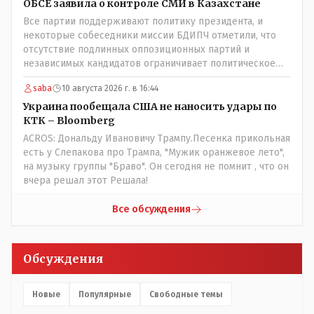
ОБСЕ заявила о контроле СМИ в Казахстане
Все партии поддерживают политику президента, и
некоторые собеседники миссии БДИПЧ отметили, что
отсутствие подлинных оппозиционных партий и
независимых кандидатов ограничивает политическое
участие и плюрализма у них в европе както по другому?
saba
10 августа 2026 г. в 16:44
выстраивал орбан свою политку независимости венгрии
от мнения брюсселя, скинули, ошельмовали и еще в сми
Украина пообещала США не наносить удары по
сейчас поносят что те якобы врали все венграм хотя он
КТК – Bloomberg
как раз из оппозиционной партии пришел во власть.
ACROS: Дональду Ивановичу Трампу.Песенка прикольная
Заикнулся премьер испании что не даст базы под
есть у Слепакова про Трампа, "Мужик оранжевое лето",
американские самолеты для ударов по ирану, тут же
на музыку группы "Браво". Он сегодня не помнит , что он
какието наплывы мигрантов в испанию поперли а
вчера решал этот Решала!
европейские "друзья и братья" тут же решили на
границе с испанией ввводить заборы. Также сейчас
Все обсуждения
брюсель обсуждает что новые страны ЕС не будут
иметь слово в европарламенте мол решать будут
крупные игроки а мелочь пузатая пусть помалкивает и
Обсуждения
штекера для вилок вводит европейские)) оппозиция
франции вообще под шконкой, ле пен эту шпыняют по
надуманным предлогом и не подпускают к выборам это
Новые
Популярные
Свободные темы
чтоли свобода слова и демократия? Рынок СМИ