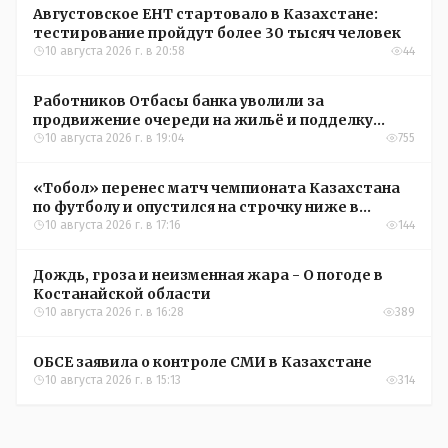
Августовское ЕНТ стартовало в Казахстане:
тестирование пройдут более 30 тысяч человек
10 августа 2026 г. в 20:58
44
Работников Отбасы банка уволили за
продвижение очереди на жильё и подделку
документов
10 августа 2026 г. в 19:04
755
«Тобол» перенес матч чемпионата Казахстана
по футболу и опустился на строчку ниже в
турнирной таблице
10 августа 2026 г. в 17:16
144
Дождь, гроза и неизменная жара - О погоде в
Костанайской области
10 августа 2026 г. в 16:28
389
ОБСЕ заявила о контроле СМИ в Казахстане
10 августа 2026 г. в 15:13
314