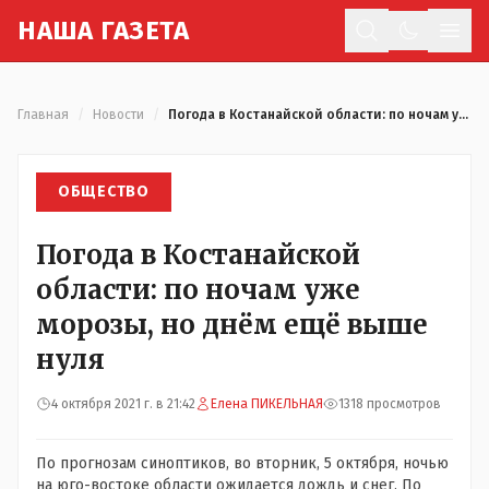
Н
АША
Г
АЗЕТА
Отк
Главная
/
Новости
/
Погода в Костанайской области: по ночам уже морозы, но днём ещё выше нуля
ОБЩЕСТВО
Погода в Костанайской
области: по ночам уже
морозы, но днём ещё выше
нуля
4 октября 2021 г. в 21:42
Елена ПИКЕЛЬНАЯ
1318 просмотров
По прогнозам синоптиков, во вторник, 5 октября, ночью
на юго-востоке области ожидается дождь и снег. По