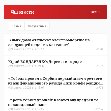
Новости
Все
Новые
Популярные
В чьих дома отключат электроэнергию на
следующей неделе в Костанае?
9 августа 2026 г. в 10:10
60
Юрий БОНДАРЕНКО: Деревья в городе
9 августа 2026 г. в 09:12
162
«Тобол» провел в Сербии первый матч третьего
квалификационного раунда Лиги конференций
УЕФА
8 августа 2026 г. в 18:07
701
Европа теряет урожай: Казахстану предрекли
неожиданный шанс
8 августа 2026 г. в 15:45
784