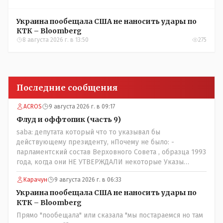
Украина пообещала США не наносить удары по
КТК – Bloomberg
8 августа 2026 г. в 13:50
275
Последние сообщения
ACROS
9 августа 2026 г. в 09:17
Флуд и оффтопик (часть 9)
saba: депутата который что то указывал бы
действующему президенту, нПочему не было: -
парламентский состав Верховного Совета , образца 1993
года, когда они НЕ УТВЕРЖДАЛИ некоторые Указы
Назарбаева, особенно в части выборов и перевыборов и
Карачун
9 августа 2026 г. в 06:33
некоторых вопросах внутренней политики, и тогда
Назарбай волевым Указом РАСПУСТИЛ этот бунтарский
Украина пообещала США не наносить удары по
состав. Имя - Серикболсын Абдильдин вам знакомо -
КТК – Bloomberg
юывший секретарь ЦК КП Казахстана , впоследствии -
Прямо "пообещала" или сказала "мы постараемся но там
депутат Верховного Совета и Мажлиса и Председатель