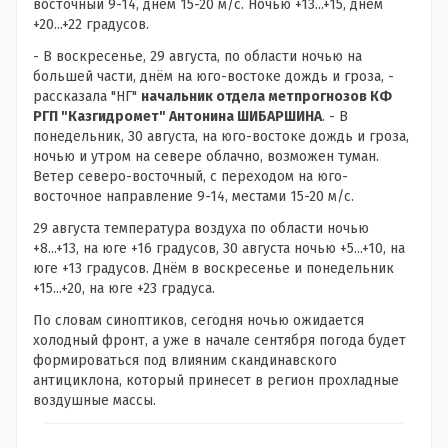
восточный 9-14, днём 15-20 м/с. Ночью +13...+15, днём
+20...+22 градусов.
- В воскресенье, 29 августа, по области ночью на
большей части, днём на юго-востоке дождь и гроза, -
рассказала "НГ"
начальник отдела метпрогнозов КФ
РГП "Казгидромет" Антонина ШИБАРШИНА
. - В
понедельник, 30 августа, на юго-востоке дождь и гроза,
ночью и утром на севере облачно, возможен туман.
Ветер северо-восточный, с переходом на юго-
восточное направление 9-14, местами 15-20 м/с.
29 августа температура воздуха по области ночью
+8...+13, на юге +16 градусов, 30 августа ночью +5...+10, на
юге +13 градусов. Днём в воскресенье и понедельник
+15...+20, на юге +23 градуса.
По словам синоптиков, сегодня ночью ожидается
холодный фронт, а уже в начале сентября погода будет
формироваться под влияним скандинавского
антициклона, который принесет в регион прохладные
воздушные массы.