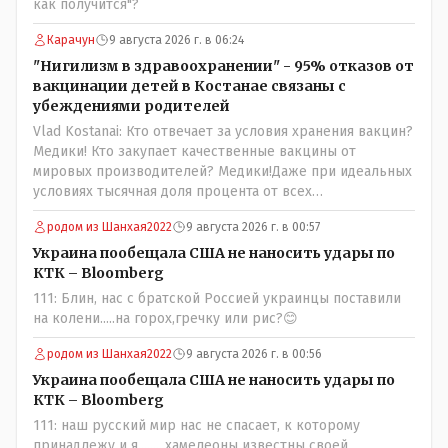
как получится"?
партии коммунстов- он в то время и после и причём
НЕОДНОКРАТНО, указывал и многократно на недостатки
Карачун
9 августа 2026 г. в 06:24
Назарбая и предлагал ему самому ДОБРОВОЛЬНО уйти с
"Нигилизм в здравоохранении" - 95% отказов от
поста Президента.
вакцинации детей в Костанае связаны с
убеждениями родителей
Vlad Kostanai: Кто отвечает за условия хранения вакцин?
Медики! Кто закупает качественные вакцины от
мировых производителей? Медики!Даже при идеальных
условиях тысячная доля процента от всех
вакцинированных может иметь плохие последствия от
родом из Шанхая2022
9 августа 2026 г. в 00:57
прививки. Бумага нужна как защита от дол.....бов не
дружащих с школьными курсами предметов, в
Украина пообещала США не наносить удары по
частности биологии и математики. Vlad Kostanai: Поэтому
КТК – Bloomberg
люди и отказываются и я в том числе своих не
111: Блин, нас с братской Россией украинцы поставили
прививал.Лично я вам и тем другим людям благодарен.
на колени.....на горох,гречку или рис?😊
Добровольные действия направленные на сокращение
частотности появления в популяции соответствующих
родом из Шанхая2022
9 августа 2026 г. в 00:56
комбинаций генов заслуживают благодарности. Мы и
Украина пообещала США не наносить удары по
без того основательно загубили нормальный
КТК – Bloomberg
естественный отбор.
111: наш русский мир нас не спасает, к которому
принадлежу и я.........хамелеоны известны своей