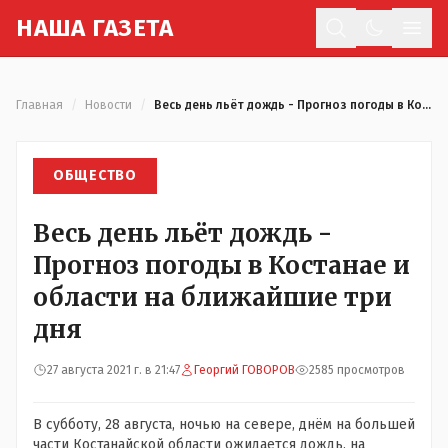
Н
АША
Г
АЗЕТА
Отк
Главная
/
Новости
/
Весь день льёт дождь - Прогноз погоды в Костанае и области на ближайшие три дня
ОБЩЕСТВО
Весь день льёт дождь -
Прогноз погоды в Костанае и
области на ближайшие три
дня
27 августа 2021 г. в 21:47
Георгий ГОВОРОВ
2585 просмотров
В субботу, 28 августа, ночью на севере, днём на большей
части Костанайской области ожидается дождь, на