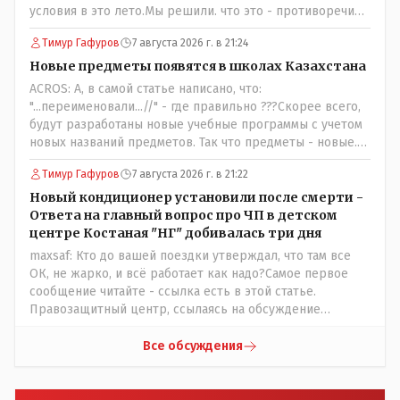
условия в это лето.Мы решили. что это - противоречие.
Вы считаете иначе?Ну тут противоречия нет. Этот
Тимур Гафуров
7 августа 2026 г. в 21:24
комментарий прозвучал на следующий день после
трагедии, то есть 29 июля, когда спешно установили и
Новые предметы появятся в школах Казахстана
воду, и новые кондиционеры, и впервые поставили
ACROS: А, в самой статье написано, что:
температурный режим на контроль. То есть первая
"...переименовали...//" - где правильно ???Скорее всего,
часть - информация до трагедии, вторая часть -
будут разработаны новые учебные программы с учетом
информация после трагедии, когда все уже было
новых названий предметов. Так что предметы - новые.
исправлено.
Хоть и переименованные)
Тимур Гафуров
7 августа 2026 г. в 21:22
Новый кондиционер установили после смерти -
Ответа на главный вопрос про ЧП в детском
центре Костаная "НГ" добивалась три дня
maxsaf: Кто до вашей поездки утверждал, что там все
ОК, не жарко, и всё работает как надо?Самое первое
сообщение читайте - ссылка есть в этой статье.
Правозащитный центр, ссылаясь на обсуждение
сотрудников интерната в рабочем чате, которые
прислали ему в виде аудиосообщений, пишет, что
Все обсуждения
воспитатели долго добивались установки
кондиционеров в помещениях, где есть дети, однако к
настоящему времени их установили только в