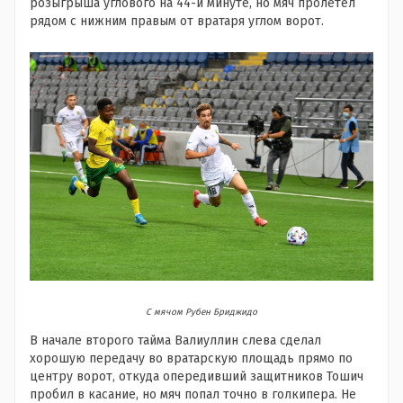
розыгрыша углового на 44-й минуте, но мяч пролетел
рядом с нижним правым от вратаря углом ворот.
С мячом Рубен Бриджидо
В начале второго тайма Валиуллин слева сделал
хорошую передачу во вратарскую площадь прямо по
центру ворот, откуда опередивший защитников Тошич
пробил в касание, но мяч попал точно в голкипера. Не