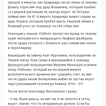
прошло и минуты, как Бриджидо после атаки по левому
флангу отдал мяч под удар Йованчичу, который пробил
со средней дистанции по центру ворот, но Петраш
поймал мяч. На 67-й минуте Бриджидо вывел справа на
удар Тошича, который пробил вдоль лицевой линии в
ближний угол, но голкипер гостей отбил мяч.
Увлекшись атакой, «Тобол» пропустил выпад по левому
краю нигерийского нападающего Таофика Джибриля,
после удара которого с близкого расстояния мяч попал
в перекладину.
Вышедшие на замену Азат Нургалиев, полузащитник из
Гвинеи-Бисау Тони Силва и вернувшийся в команду
французский полузащитник Жереми Манзорро усилили
атаку «Тобола», который на последней минуте
дополнительного времени мог сравнять счет, но мяч
после удара низом Валиуллина выбил из пустых ворот
подстраховавший голкипера Кивиор. Итог - 0:1.
После матча Александр Москаленко сказал:
- У нас были шансы, но мяч так и не залетел в сетку
ворот. Значит, что-то неправильно делали. Если бы