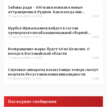
Забавы ради - 300 млн вложили в новые
аттракционы в Рудном. Как и когда они
окупятся?
7 августа 2026 г. в 19:00
308
Нурбол Жумаскалиев войдет в состав
тренерского штаба национальной сборной
Казахстана по футболу
7 августа 2026 г. в 17:11
203
Возвращение жары: будет 40 по Цельсию. О
погоде в Костанайской области
7 августа 2026 г. в 16:32
256
Слуховые аппараты казахстанцы теперь смогут
получать без установления инвалидности
7 августа 2026 г. в 15:34
288
Последние сообщения