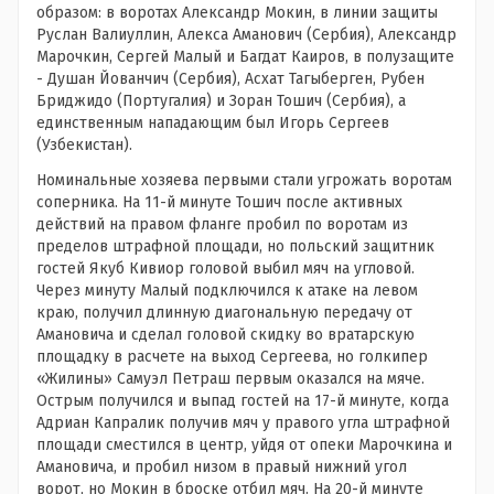
образом: в воротах Александр Мокин, в линии защиты
Руслан Валиуллин, Алекса Аманович (Сербия), Александр
Марочкин, Сергей Малый и Багдат Каиров, в полузащите
- Душан Йованчич (Сербия), Асхат Тагыберген, Рубен
Бриджидо (Португалия) и Зоран Тошич (Сербия), а
единственным нападающим был Игорь Сергеев
(Узбекистан).
Номинальные хозяева первыми стали угрожать воротам
соперника. На 11-й минуте Тошич после активных
действий на правом фланге пробил по воротам из
пределов штрафной площади, но польский защитник
гостей Якуб Кивиор головой выбил мяч на угловой.
Через минуту Малый подключился к атаке на левом
краю, получил длинную диагональную передачу от
Амановича и сделал головой скидку во вратарскую
площадку в расчете на выход Сергеева, но голкипер
«Жилины» Самуэл Петраш первым оказался на мяче.
Острым получился и выпад гостей на 17-й минуте, когда
Адриан Капралик получив мяч у правого угла штрафной
площади сместился в центр, уйдя от опеки Марочкина и
Амановича, и пробил низом в правый нижний угол
ворот, но Мокин в броске отбил мяч. На 20-й минуте