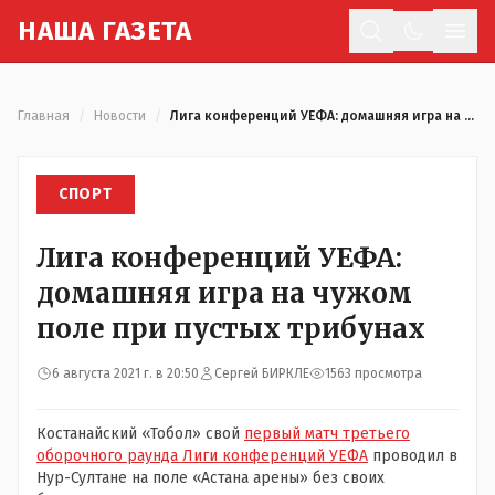
Н
АША
Г
АЗЕТА
Отк
Главная
/
Новости
/
Лига конференций УЕФА: домашняя игра на чужом поле при пустых трибунах
СПОРТ
Лига конференций УЕФА:
домашняя игра на чужом
поле при пустых трибунах
6 августа 2021 г. в 20:50
Сергей БИРКЛЕ
1563 просмотра
Костанайский «Тобол» свой
первый матч третьего
оборочного раунда Лиги конференций УЕФА
проводил в
Нур-Султане на поле «Астана арены» без своих