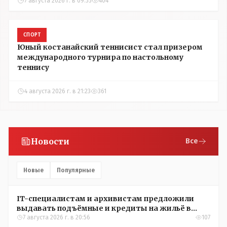
7 августа 2026 г. в 09:55
404
СПОРТ
Юный костанайский теннисист стал призером
международного турнира по настольному
теннису
4 августа 2026 г. в 21:23
361
Новости
Все
Новые
Популярные
IT-специалистам и архивистам предложили
выдавать подъёмные и кредиты на жильё в
сёлах Казахстана
7 августа 2026 г. в 20:56
107