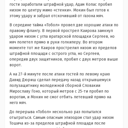
гости заработали штрафной удар, Адам Копас пробил
низом по центру мимо «стенки». Мокин был готов к
этому удару и забрал отскочивший от газона мяч.
В середине тайма «Тобол» провел две хорошие атаки по
правому флангу. В первой прострел Каирова замкнул
ударом низом с угла вратарской площадки Сергеев, но
мяч полетел прямо в руки голкиперу. Во втором
моменте тот же Каиров прострелил низом из пределов
штрафной площади с острого угла, но Сергеев,
опередив двух защитников, пробил с двух метров выше
ворот.
А на 27-й минуте после атаки гостей по левому краю
Давид Дюриш сделал передачу назад открывшемуся
полузащитнику молодежной сборной Словакии
Мирославу Гоно, который метров с 25-ти пробил по
воротам, и Мокин не смог отбить летевший прямо на
него мяч.
До перерыва «Тобол» несколько раз попытался
отыграться. Самым опасным эпизодом стал удар низом
Тошича из-за пределов штрафной площади после