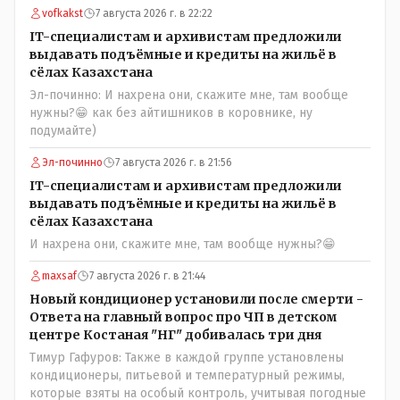
vofkakst
7 августа 2026 г. в 22:22
IT-специалистам и архивистам предложили
выдавать подъёмные и кредиты на жильё в
сёлах Казахстана
Эл-починно: И нахрена они, скажите мне, там вообще
нужны?😁 как без айтишников в коровнике, ну
подумайте)
Эл-починно
7 августа 2026 г. в 21:56
IT-специалистам и архивистам предложили
выдавать подъёмные и кредиты на жильё в
сёлах Казахстана
И нахрена они, скажите мне, там вообще нужны?😁
maxsaf
7 августа 2026 г. в 21:44
Новый кондиционер установили после смерти -
Ответа на главный вопрос про ЧП в детском
центре Костаная "НГ" добивалась три дня
Тимур Гафуров: Также в каждой группе установлены
кондиционеры, питьевой и температурный режимы,
которые взяты на особый контроль, учитывая погодные