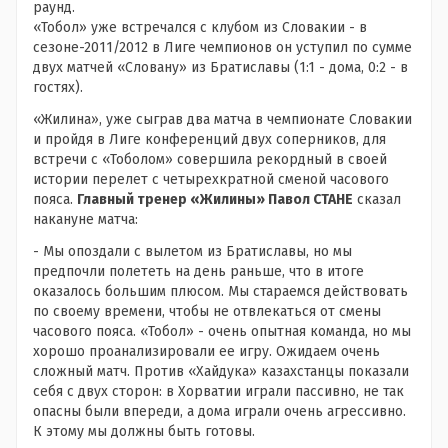
раунд.
«Тобол» уже встречался с клубом из Словакии - в
сезоне-2011/2012 в Лиге чемпионов он уступил по сумме
двух матчей «Словану» из Братиславы (1:1 - дома, 0:2 - в
гостях).
«Жилина», уже сыграв два матча в чемпионате Словакии
и пройдя в Лиге конференций двух соперников, для
встречи с «Тоболом» совершила рекордный в своей
истории перелет с четырехкратной сменой часового
пояса.
Главный тренер «Жилины» Павол СТАНЕ
сказал
накануне матча:
- Мы опоздали с вылетом из Братиславы, но мы
предпочли полететь на день раньше, что в итоге
оказалось большим плюсом. Мы стараемся действовать
по своему времени, чтобы не отвлекаться от смены
часового пояса. «Тобол» - очень опытная команда, но мы
хорошо проанализировали ее игру. Ожидаем очень
сложный матч. Против «Хайдука» казахстанцы показали
себя с двух сторон: в Хорватии играли пассивно, не так
опасны были впереди, а дома играли очень агрессивно.
К этому мы должны быть готовы.