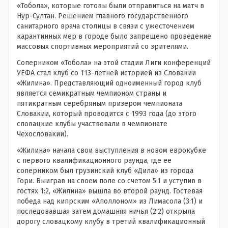
«Тобола», которые готовы были отправиться на матч в
Нур-Султан. Решением главного государственного
санитарного врача столицы в связи с ужесточением
карантинных мер в городе было запрещено проведение
массовых спортивных мероприятий со зрителями.
Соперником «Тобола» на этой стадии Лиги конференций
УЕФА стал клуб со 113-летней историей из Словакии
«Жилина». Представляющий одноименный город клуб
является семикратным чемпионом страны и
пятикратным серебряным призером чемпионата
Словакии, который проводится с 1993 года (до этого
словацкие клубы участвовали в чемпионате
Чехословакии).
«Жилина» начала свои выступления в новом еврокубке
с первого квалификационного раунда, где ее
соперником был грузинский клуб «Дила» из города
Гори. Выиграв на своем поле со счетом 5:1 и уступив в
гостях 1:2, «Жилина» вышла во второй раунд. Гостевая
победа над кипрским «Аполлоном» из Лимасола (3:1) и
последовавшая затем домашняя ничья (2:2) открыла
дорогу словацкому клубу в третий квалификационный