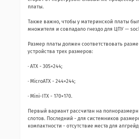
платы.
Также важно, чтобы у материнской платы бы
множителя и совпадало гнездо для ЦПУ — sock
Размер платы должен соответствовать разме
устройства трех размеров:
· ATX - 305×244;
· MicroATX - 244×244;
· Mini-ITX - 170×170.
Первый вариант рассчитан на полноразмерн
слотов. Последний - для системников размер
компактности - отсутствие места для апгрейд