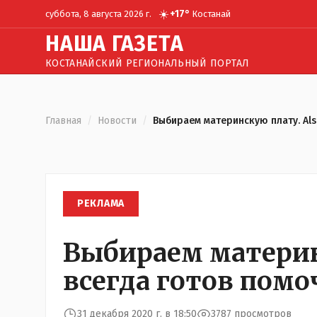
☀️
+
17
°
суббота, 8 августа 2026 г.
Костанай
Н
АША
Г
АЗЕТА
КОСТАНАЙСКИЙ РЕГИОНАЛЬНЫЙ ПОРТАЛ
Главная
/
Новости
/
Выбираем материнскую плату. Als
РЕКЛАМА
Выбираем материн
всегда готов помо
31 декабря 2020 г. в 18:50
3787 просмотров