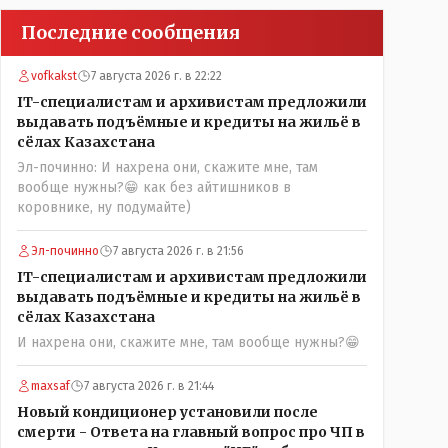
Последние сообщения
vofkakst
7 августа 2026 г. в 22:22
IT-специалистам и архивистам предложили
выдавать подъёмные и кредиты на жильё в
сёлах Казахстана
Эл-починно: И нахрена они, скажите мне, там
вообще нужны?😁 как без айтишников в
коровнике, ну подумайте)
Эл-починно
7 августа 2026 г. в 21:56
IT-специалистам и архивистам предложили
выдавать подъёмные и кредиты на жильё в
сёлах Казахстана
И нахрена они, скажите мне, там вообще нужны?😁
maxsaf
7 августа 2026 г. в 21:44
Новый кондиционер установили после
смерти - Ответа на главный вопрос про ЧП в