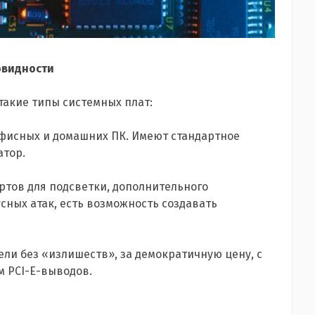
овидности
такие типы системных плат:
фисных и домашних ПК. Имеют стандартное
атор.
ртов для подсветки, дополнительного
сных атак, есть возможность создавать
ели без «излишеств», за демократичную цену, с
м PCI-E-выводов.