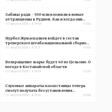
кредиты на жильё в сёлах Казахстана
7 августа 2026 г. в 20:56
83
Забавы ради - 300 млн вложили в новые
аттракционы в Рудном. Как и когда они
окупятся?
7 августа 2026 г. в 19:00
204
Нурбол Жумаскалиев войдет в состав
тренерского штаба национальной сборной
Казахстана по футболу
7 августа 2026 г. в 17:11
165
Возвращение жары: будет 40 по Цельсию. О
погоде в Костанайской области
7 августа 2026 г. в 16:32
224
Слуховые аппараты казахстанцы теперь
смогут получать без установления
инвалидности
7 августа 2026 г. в 15:34
250