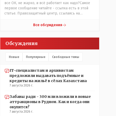
все ОК, не жарко, и всё работает как надо?Самое
первое сообщение читайте - ссылка есть в этой
статье. Правозащитный центр, ссылаясь на
обсуждение сотрудников интерната в рабочем
чате, которые прислали ему в виде
Все обсуждения
аудиосообщений, пишет, что воспитатели долго
добивались установки кондиционеров в
помещениях, где есть дети, однако к настоящему
Обсуждения
времени их установили только в помещениях,
предназначенных для административно-
управленческого персонала. И Также в каждой
Новые
Популярные
Свободные темы
группе установлены кондиционеры, питьевой и
температурный режимы, которые взяты на особый
контроль, учитывая погодные условия в это лето.
IT-специалистам и архивистам
Мы решили. что это - противоречие. Вы считаете
предложили выдавать подъёмные и
иначе?
кредиты на жильё в сёлах Казахстана
7 августа 2026 г.
Забавы ради - 300 млн вложили в новые
аттракционы в Рудном. Как и когда они
окупятся?
7 августа 2026 г.