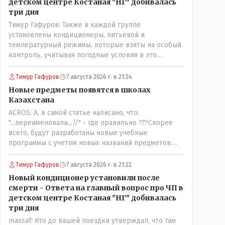
детском центре Костаная "НГ" добивалась
три дня
Тимур Гафуров: Также в каждой группе
установлены кондиционеры, питьевой и
температурный режимы, которые взяты на особый
контроль, учитывая погодные условия в это
лето.Мы решили. что это - противоречие. Вы
считаете иначе?Ну тут противоречия нет. Этот
Тимур Гафуров
7 августа 2026 г. в 21:24
комментарий прозвучал на следующий день после
Новые предметы появятся в школах
трагедии, то есть 29 июля, когда спешно
Казахстана
установили и воду, и новые кондиционеры, и
ACROS: А, в самой статье написано, что:
впервые поставили температурный режим на
"...переименовали...//" - где правильно ???Скорее
контроль. То есть первая часть - информация до
всего, будут разработаны новые учебные
трагедии, вторая часть - информация после
программы с учетом новых названий предметов.
трагедии, когда все уже было исправлено.
Так что предметы - новые. Хоть и
переименованные)
Тимур Гафуров
7 августа 2026 г. в 21:22
Новый кондиционер установили после
смерти - Ответа на главный вопрос про ЧП в
детском центре Костаная "НГ" добивалась
три дня
maxsaf: Кто до вашей поездки утверждал, что там