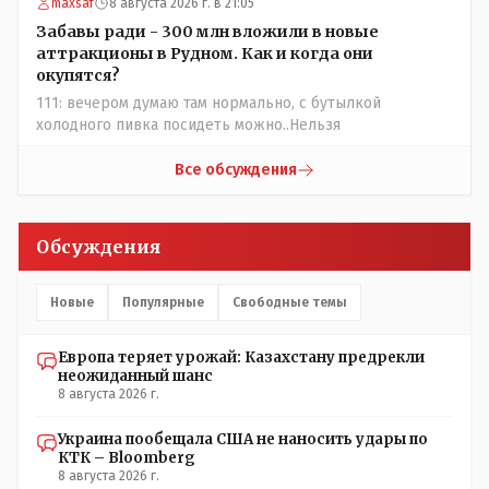
нужно было проверить. Что мы и сделали. И если это вы
maxsaf
8 августа 2026 г. в 21:05
называете зависимостью, то у меня другое
Забавы ради - 300 млн вложили в новые
представление об этом термине.
аттракционы в Рудном. Как и когда они
окупятся?
111: вечером думаю там нормально, с бутылкой
холодного пивка посидеть можно..Нельзя
Все обсуждения
Обсуждения
Новые
Популярные
Свободные темы
Европа теряет урожай: Казахстану предрекли
неожиданный шанс
8 августа 2026 г.
Украина пообещала США не наносить удары по
КТК – Bloomberg
8 августа 2026 г.