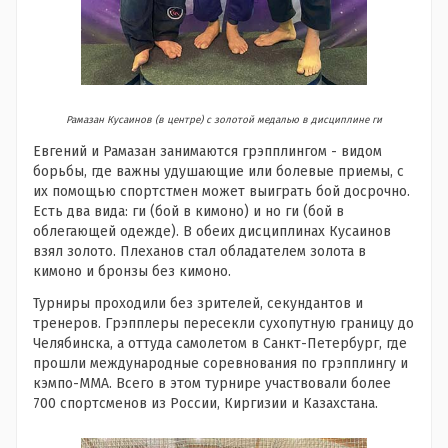
Рамазан Кусаинов (в центре) с золотой медалью в дисциплине ги
Евгений и Рамазан занимаются грэпплингом - видом
борьбы, где важны удушающие или болевые приемы, с
их помощью спортстмен может выиграть бой досрочно.
Есть два вида: ги (бой в кимоно) и но ги (бой в
облегающей одежде). В обеих дисциплинах Кусаинов
взял золото. Плеханов стал обладателем золота в
кимоно и бронзы без кимоно.
Турниры проходили без зрителей, секундантов и
тренеров. Грэпплеры пересекли сухопутную границу до
Челябинска, а оттуда самолетом в Санкт-Петербург, где
прошли международные соревнования по грэпплингу и
кэмпо-MMA. Всего в этом турнире участвовали более
700 спортсменов из России, Киргизии и Казахстана.