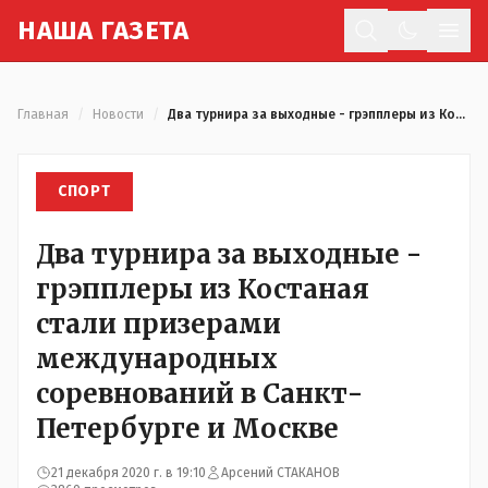
Н
АША
Г
АЗЕТА
Отк
Главная
/
Новости
/
Два турнира за выходные - грэпплеры из Костаная стали призерами международных соревнований в Санкт-Петербурге и Москве
СПОРТ
Два турнира за выходные -
грэпплеры из Костаная
стали призерами
международных
соревнований в Санкт-
Петербурге и Москве
21 декабря 2020 г. в 19:10
Арсений СТАКАНОВ