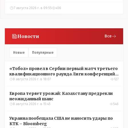
7 августа 2026 г. в 09:55
456
Новости
Все
Новые
Популярные
«Тобол» провел в Сербии первый матч третьего
квалификационного раунда Лиги конференций
УЕФА
8 августа 2026 г. в 18:07
127
Европа теряет урожай: Казахстану предрекли
неожиданный шанс
8 августа 2026 г. в 15:45
546
Украина пообещала США не наносить удары по
КТК – Bloomberg