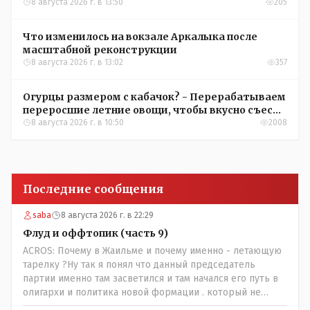
8 августа 2026 г. в 13:50
205
Что изменилось на вокзале Аркалыка после
масштабной реконструкции
8 августа 2026 г. в 13:02
357
Огурцы размером с кабачок? - Перерабатываем
переросшие летние овощи, чтобы вкусно съесть
зимой
8 августа 2026 г. в 10:50
2008
Последние сообщения
saba
8 августа 2026 г. в 22:29
Флуд и оффтопик (часть 9)
ACROS: Почему в Жаильме и почему именно - летающую
тарелку ?Ну так я понял что данный председатель
партии именно там засветился и там начался его путь в
олигархи и политика новой формации . который не
стесняется указать президенту на необходимость