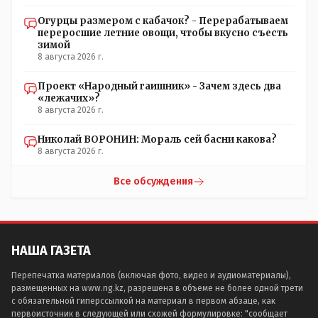
Огурцы размером с кабачок? - Перерабатываем
переросшие летние овощи, чтобы вкусно съесть
зимой
8 августа 2026 г.
Проект «Народный гаишник» - Зачем здесь два
«лежачих»?
8 августа 2026 г.
Николай ВОРОНИН: Мораль сей басни какова?
8 августа 2026 г.
Все обсуждения
НАША ГАЗЕТА
Перепечатка материалов (включая фото, видео и аудиоматериалы),
размещенных на www.ng.kz, разрешена в объеме не более одной трети
с обязательной гиперссылкой на материал в первом абзаце, как
первоисточник в следующей или схожей формулировке: "сообщает