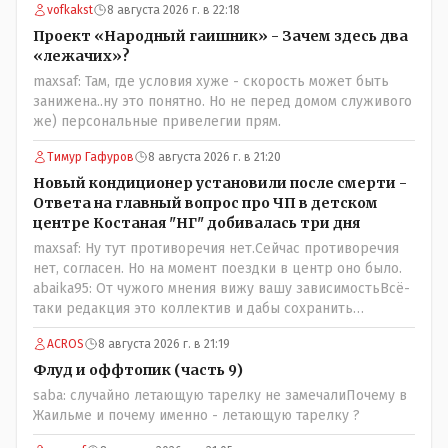
vofkakst
8 августа 2026 г. в 22:18
скорого ухода! А летающая тарелка, потому что ещё не
было в истории независимого Казахстана депутата
Проект «Народный гаишник» - Зачем здесь два
который что то указывал бы действующему президенту,
«лежачих»?
не иначе инопланетянин, ну а на чём инопланетяне
maxsaf: Там, где условия хуже - скорость может быть
передвигаются?
занижена..ну это понятно. Но не перед домом служивого
же) персональные привелегии прям.
Тимур Гафуров
8 августа 2026 г. в 21:20
Новый кондиционер установили после смерти -
Ответа на главный вопрос про ЧП в детском
центре Костаная "НГ" добивалась три дня
maxsaf: Ну тут противоречия нет.Сейчас противоречия
нет, согласен. Но на момент поездки в центр оно было.
abaika95: От чужого мнения вижу вашу зависимостьВсё-
таки редакция это коллектив и дабы сохранить
профессиональное лицо можно было бы и указать
ACROS
8 августа 2026 г. в 21:19
Общественному объединению на не корректность
высказываний о вас в том тоне в котором была та
Флуд и оффтопик (часть 9)
публикация.В комментарии от ОО было и мнение, и
saba: случайно летающую тарелку не замечалиПочему в
факт. На мнение я ответил там же. В том же тоне
Жаильме и почему именно - летающую тарелку ?
отвечать не намерен, но акценты расставил. А вот факт