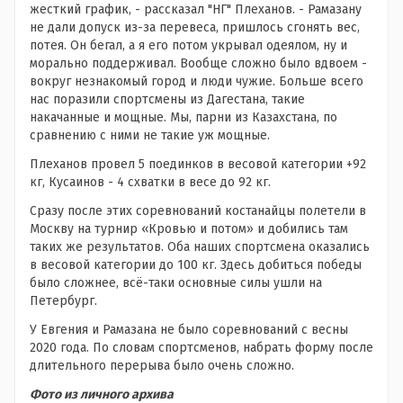
жесткий график, - рассказал "НГ" Плеханов. - Рамазану
не дали допуск из-за перевеса, пришлось сгонять вес,
потея. Он бегал, а я его потом укрывал одеялом, ну и
морально поддерживал. Вообще сложно было вдвоем -
вокруг незнакомый город и люди чужие. Больше всего
нас поразили спортсмены из Дагестана, такие
накачанные и мощные. Мы, парни из Казахстана, по
сравнению с ними не такие уж мощные.
Плеханов провел 5 поединков в весовой категории +92
кг, Кусаинов - 4 схватки в весе до 92 кг.
Сразу после этих соревнований костанайцы полетели в
Москву на турнир «Кровью и потом» и добились там
таких же результатов. Оба наших спортсмена оказались
в весовой категории до 100 кг. Здесь добиться победы
было сложнее, всё-таки основные силы ушли на
Петербург.
У Евгения и Рамазана не было соревнований с весны
2020 года. По словам спортсменов, набрать форму после
длительного перерыва было очень сложно.
Фото из личного архива