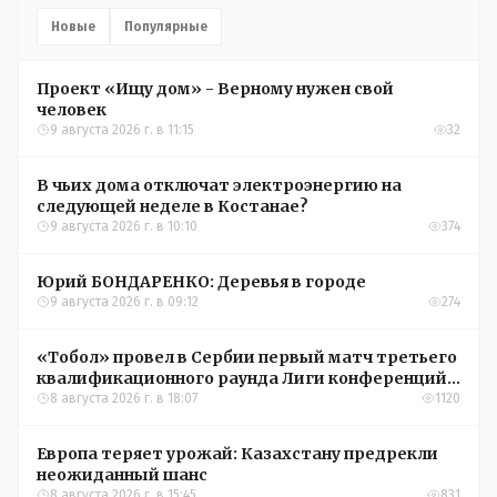
Новые
Популярные
Проект «Ищу дом» - Верному нужен свой
человек
9 августа 2026 г. в 11:15
32
В чьих дома отключат электроэнергию на
следующей неделе в Костанае?
9 августа 2026 г. в 10:10
374
Юрий БОНДАРЕНКО: Деревья в городе
9 августа 2026 г. в 09:12
274
«Тобол» провел в Сербии первый матч третьего
квалификационного раунда Лиги конференций
УЕФА
8 августа 2026 г. в 18:07
1120
Европа теряет урожай: Казахстану предрекли
неожиданный шанс
8 августа 2026 г. в 15:45
831