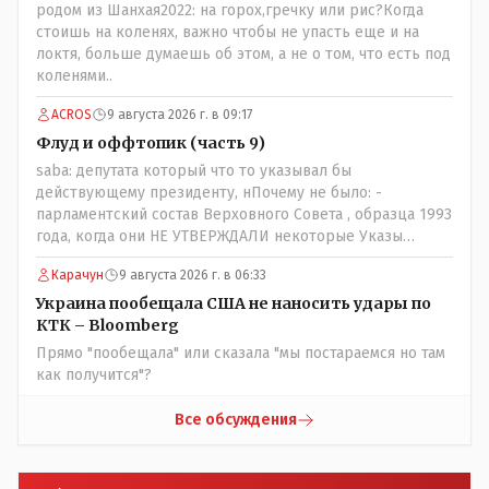
живешь и многое знаешь о тех, на кого работаешь.. Это
родом из Шанхая2022: на горох,гречку или рис?Когда
просто прагматизм и ничего личного. Победим мы, они
стоишь на коленях, важно чтобы не упасть еще и на
встанут под нас и наоборот и все это понимают..
локтя, больше думаешь об этом, а не о том, что есть под
коленями..
ACROS
9 августа 2026 г. в 09:17
Флуд и оффтопик (часть 9)
saba: депутата который что то указывал бы
действующему президенту, нПочему не было: -
парламентский состав Верховного Совета , образца 1993
года, когда они НЕ УТВЕРЖДАЛИ некоторые Указы
Назарбаева, особенно в части выборов и перевыборов и
Карачун
9 августа 2026 г. в 06:33
некоторых вопросах внутренней политики, и тогда
Назарбай волевым Указом РАСПУСТИЛ этот бунтарский
Украина пообещала США не наносить удары по
состав. Имя - Серикболсын Абдильдин вам знакомо -
КТК – Bloomberg
юывший секретарь ЦК КП Казахстана , впоследствии -
Прямо "пообещала" или сказала "мы постараемся но там
депутат Верховного Совета и Мажлиса и Председатель
как получится"?
партии коммунстов- он в то время и после и причём
НЕОДНОКРАТНО, указывал и многократно на недостатки
Все обсуждения
Назарбая и предлагал ему самому ДОБРОВОЛЬНО уйти с
поста Президента.