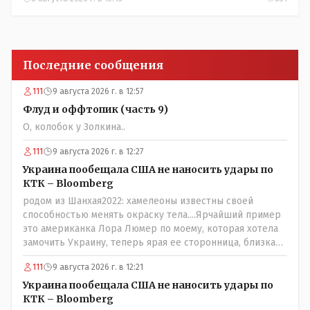
Последние сообщения
111
9 августа 2026 г. в 12:57
Флуд и оффтопик (часть 9)
О, колобок у Золкина..
111
9 августа 2026 г. в 12:27
Украина пообещала США не наносить удары по
КТК – Bloomberg
родом из Шанхая2022: хамелеоны известны своей
способностью менять окраску тела....Ярчайший пример
это американка Лора Люмер по моему, которая хотела
замочить Украину, теперь ярая ее сторонница, близкая
к Трампу. Ну и западные страны тем более, которые
111
9 августа 2026 г. в 12:21
предоставляли Зеленскому убежище, чтоб он бежал и
которые развернулись потом на 180 или 360 градусов,
Украина пообещала США не наносить удары по
посмотрев на того, как он не сдался, но ты же там сам
КТК – Bloomberg