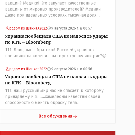
вакцин? Медики! Кто закупает качественные
вакцины от мировых производителей? Медики!
Даже при идеальных условиях тысячная доля
процента от всех вакцинированных может иметь
плохие последствия от прививки. Бумага нужна как
родом из Шанхая2022
9 августа 2026 г. в 00:57
защита от дол.....бов не дружащих с школьными
Украина пообещала США не наносить удары
курсами предметов, в частности биологии и
по КТК – Bloomberg
математики. Vlad Kostanai: Поэтому люди и
111: Блин, нас с братской Россией украинцы
отказываются и я в том числе своих не
поставили на колени.....на горох,гречку или рис?😊
прививал.Лично я вам и тем другим людям
благодарен. Добровольные действия направленные
на сокращение частотности появления в популяции
родом из Шанхая2022
9 августа 2026 г. в 00:56
соответствующих комбинаций генов заслуживают
Украина пообещала США не наносить удары
благодарности. Мы и без того основательно
по КТК – Bloomberg
загубили нормальный естественный отбор.
111: наш русский мир нас не спасает, к которому
принадлежу и я.........хамелеоны известны своей
способностью менять окраску тела....
Все обсуждения