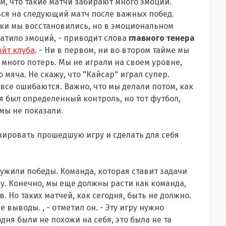
м, что такие матчи забирают много эмоций.
ся на следующий матч после важных побед.
ски мы восстановились, но в эмоциональном
ватило эмоций, - приводит слова
главного тенера
йт клуба
. - Ни в первом, ни во втором тайме мы
 много потерь. Мы не играли на своем уровне,
мяча. Не скажу, что "Кайсар" играл супер.
 все ошибаются. Важно, что мы делали потом, как
я был определенный контроль, но тот футбол,
мы не показали.
зировать прошедшую игру и сделать для себя
лужили победы. Команда, которая ставит задачи
му. Конечно, мы еще должны расти как команда,
. Но таких матчей, как сегодня, быть не должно.
выводы. , - отметил он. - Эту игру нужно
ня были не похожи на себя, это была не та