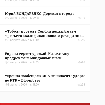
9 августа 2026 г. в 10:10
14
Юрий БОНДАРЕНКО: Деревья в городе
9 августа 2026 г. в 09:12
119
«Тобол» провел в Сербии первый матч
третьего квалификационного раунда Лиги
конференций УЕФА
8 августа 2026 г. в 18:07
595
Европа теряет урожай: Казахстану
предрекли неожиданный шанс
8 августа 2026 г. в 15:45
764
Украина пообещала США не наносить удары
по КТК – Bloomberg
8 августа 2026 г. в 13:50
268