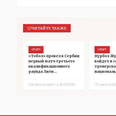
ЧИТАЙТЕ ТАКЖЕ
СПОРТ
СПОРТ
«Тобол» провел в Сербии
Нурбол Ж
первый матч третьего
войдет в 
квалификационного
тренерско
раунда Лиги
националь
конференций УЕФА
Казахстан
8 августа 2026 г. в 18:07
595
7 августа 202