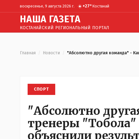
☀️
+
27
°
воскресенье, 9 августа 2026 г.
Костанай
Н
АША
Г
АЗЕТА
КОСТАНАЙСКИЙ РЕГИОНАЛЬНЫЙ ПОРТАЛ
Главная
/
Новости
/
"Абсолютно другая команда" - Ка
СПОРТ
"Абсолютно другая
тренеры "Тобола" 
объяснили результ