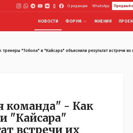
О редакции
WhatsApp
Предвыбо
НОВОСТИ
ФОРУМ
МНЕНИЯ
ПРОЕ
к тренеры "Тобола" и "Кайсара" объяснили результат встречи их
 команда" - Как
и "Кайсара"
ат встречи их