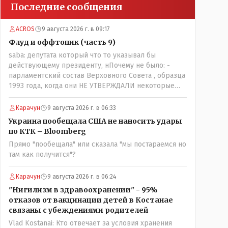
Последние сообщения
ACROS
9 августа 2026 г. в 09:17
Флуд и оффтопик (часть 9)
saba: депутата который что то указывал бы
действующему президенту, нПочему не было: -
парламентский состав Верховного Совета , образца
1993 года, когда они НЕ УТВЕРЖДАЛИ некоторые
Указы Назарбаева, особенно в части выборов и
перевыборов и некоторых вопросах внутренней
Карачун
9 августа 2026 г. в 06:33
политики, и тогда Назарбай волевым Указом
Украина пообещала США не наносить удары
РАСПУСТИЛ этот бунтарский состав. Имя -
по КТК – Bloomberg
Серикболсын Абдильдин вам знакомо - юывший
Прямо "пообещала" или сказала "мы постараемся но
секретарь ЦК КП Казахстана , впоследствии -
там как получится"?
депутат Верховного Совета и Мажлиса и
Председатель партии коммунстов- он в то время и
после и причём НЕОДНОКРАТНО, указывал и
Карачун
9 августа 2026 г. в 06:24
многократно на недостатки Назарбая и предлагал
"Нигилизм в здравоохранении" - 95%
ему самому ДОБРОВОЛЬНО уйти с поста
отказов от вакцинации детей в Костанае
Президента.
связаны с убеждениями родителей
Vlad Kostanai: Кто отвечает за условия хранения