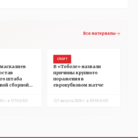
Все материалы
СПОРТ
умаскалиев
В «Тоболе» назвали
состав
причины крупного
го штаба
поражения в
ной сборной
еврокубковом матче
а по футболу
6 г. в 17:11
323
7 августа 2026 г. в 09:55
473