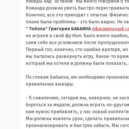
победы над "Астаной" мы много говорили о то
Команда должна уметь быстро перестраивать
Конечно, все это приходит с опытом. Физиче
плане были проблемы - это было видно. Не х
" Тобола" Григория БАБАЯНА
официальный са
не играли в свой футбол. Было много ошибок,
сами себе все усложнили после пропущенного 
Первый гол, конечно, это ошибка вратаря, но
мы пытались развернуть игру. Какое-то врем
который мы хотели и должны были показать, 
По словам Бабаяна, им необходимо проанали
правильные выводы.
- К сожалению, сегодня мы, наверное, не зас
бороться за медали, должна играть по-друго
нам нужно прибавлять, у нас новый коллектив
Мы должны извлечь урок, сделать правильные 
проанализировать и быстрее забыть. Мы сегод