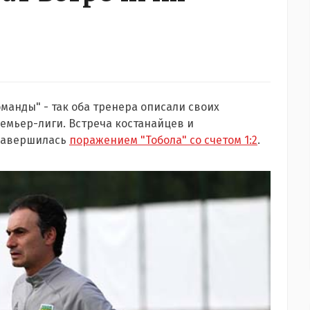
манды" - так оба тренера описали своих
емьер-лиги. Встреча костанайцев и
 завершилась
поражением "Тобола" со счетом 1:2
.