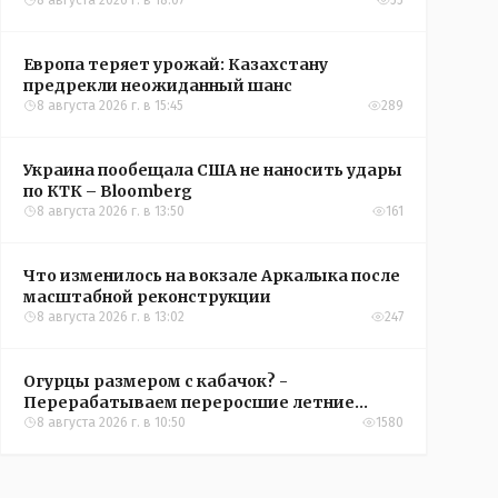
конференций УЕФА
8 августа 2026 г. в 18:07
55
Европа теряет урожай: Казахстану
предрекли неожиданный шанс
8 августа 2026 г. в 15:45
289
Украина пообещала США не наносить удары
по КТК – Bloomberg
8 августа 2026 г. в 13:50
161
Что изменилось на вокзале Аркалыка после
масштабной реконструкции
8 августа 2026 г. в 13:02
247
Огурцы размером с кабачок? -
Перерабатываем переросшие летние
овощи, чтобы вкусно съесть зимой
8 августа 2026 г. в 10:50
1580