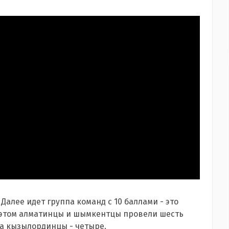
 Далее идет группа команд с 10 баллами - это
ри этом алматинцы и шымкентцы провели шесть
 а кызылординцы - четыре.