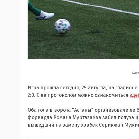
Фото
Игра прошла сегодня, 25 августа, на стадион
2:0. С ее протоколом можно ознакомиться
зде
Оба гола в ворота "Астаны" организовали ее 
форварда Романа Муртазаева забил полуза
вышедший на замену хавбек
Серикжан Мужи