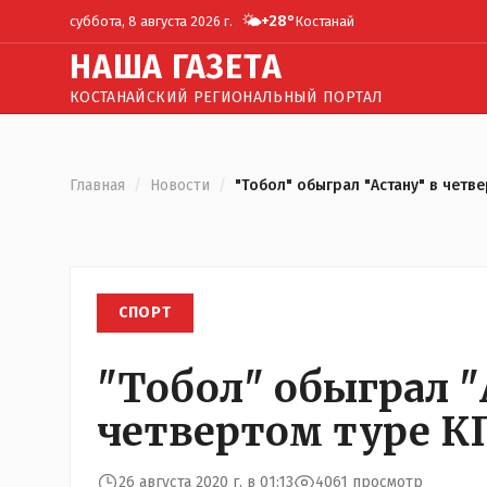
🌤️
+
28
°
суббота, 8 августа 2026 г.
Костанай
Н
АША
Г
АЗЕТА
КОСТАНАЙСКИЙ РЕГИОНАЛЬНЫЙ ПОРТАЛ
Главная
/
Новости
/
"Тобол" обыграл "Астану" в четв
СПОРТ
"Тобол" обыграл "
четвертом туре К
26 августа 2020 г. в 01:13
4061 просмотр