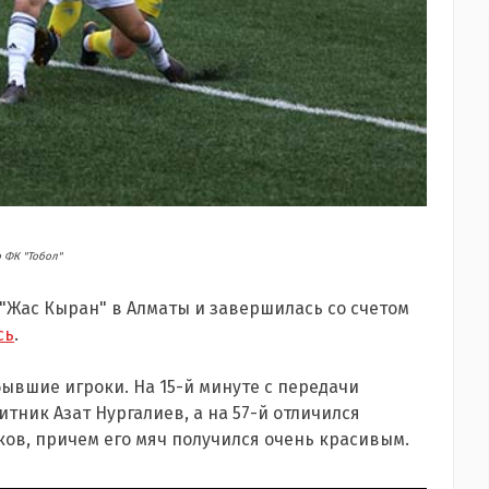
 ФК "Тобол"
е "Жас Кыран" в Алматы и завершилась со счетом
сь
.
бывшие игроки. На 15-й минуте с передачи
щитник
Азат Нургалиев
, а на 57-й отличился
ков
, причем его мяч получился очень красивым.