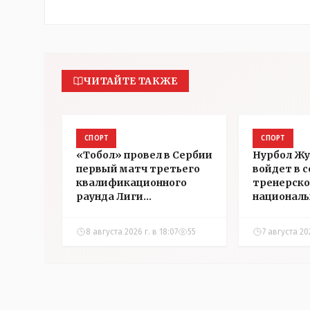
ЧИТАЙТЕ ТАКЖЕ
СПОРТ
СПОРТ
«Тобол» провел в Сербии
Нурбол Ж
первый матч третьего
войдет в 
квалификационного
тренерско
раунда Лиги
националь
конференций УЕФА
Казахстан
8 августа 2026 г. в 18:07
55
7 августа 202