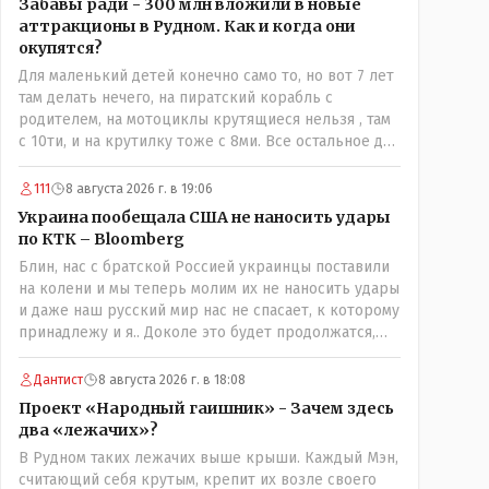
Забавы ради - 300 млн вложили в новые
аттракционы в Рудном. Как и когда они
окупятся?
Для маленький детей конечно само то, но вот 7 лет
там делать нечего, на пиратский корабль с
родителем, на мотоциклы крутящиеся нельзя , там
с 10ти, и на крутилку тоже с 8ми. Все остальное для
детей 3-5 лет.. Ну да, в жару там сейчас не
комфортно, тени нет от слова вообще, но вечером
111
8 августа 2026 г. в 19:06
думаю там нормально, с бутылкой холодного пивка
Украина пообещала США не наносить удары
посидеть можно..
по КТК – Bloomberg
Блин, нас с братской Россией украинцы поставили
на колени и мы теперь молим их не наносить удары
и даже наш русский мир нас не спасает, к которому
принадлежу и я.. Доколе это будет продолжатся,
братья мои зетники на форуме?
Дантист
8 августа 2026 г. в 18:08
Проект «Народный гаишник» - Зачем здесь
два «лежачих»?
В Рудном таких лежачих выше крыши. Каждый Мэн,
считающий себя крутым, крепит их возле своего