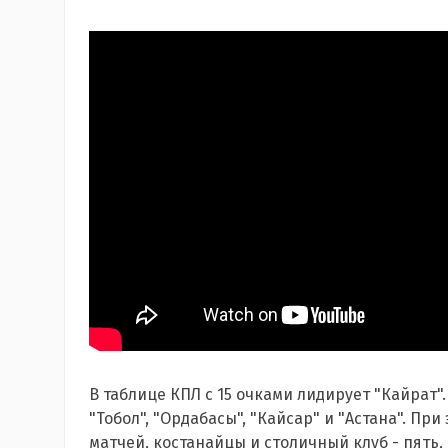
В таблице КПЛ с 15 очками лидирует "Кайрат".
"Тобол", "Ордабасы", "Кайсар" и "Астана". П
матчей, костанайцы и столичный клуб - пять,