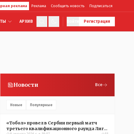
рная реклама
Реклама
Сообщить новость
Подписаться
КТЫ
АРХИВ
Войти
Регистрация
Новости
Все
Новые
Популярные
«Тобол» провел в Сербии первый матч
третьего квалификационного раунда Лиги