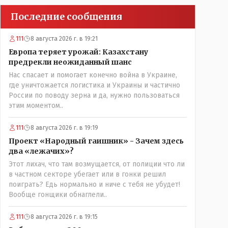
Последние сообщения
111
8 августа 2026 г. в 19:21
Европа теряет урожай: Казахстану
предрекли неожиданный шанс
Нас спасает и помогает конечно война в Украине,
где уничтожается логистика и Украины и частично
России по поводу зерна и да, нужно пользоваться
этим моментом..
111
8 августа 2026 г. в 19:19
Проект «Народный гаишник» - Зачем здесь
два «лежачих»?
Этот лихач, что там возмущается, от полиции что ли
в частном секторе убегает или в гонки решил
поиграть? Едь нормально и ниче с тебя не убудет!
Вообще гонщики обнаглели..
111
8 августа 2026 г. в 19:15