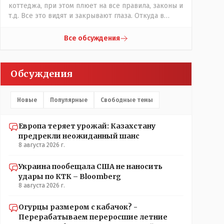
коттеджа, при этом плюет на все правила, законы и
т.д. Все это видят и закрывают глаза. Откуда в
стране будет порядок?
Все обсуждения
Обсуждения
Новые
Популярные
Свободные темы
Европа теряет урожай: Казахстану
предрекли неожиданный шанс
8 августа 2026 г.
Украина пообещала США не наносить
удары по КТК – Bloomberg
8 августа 2026 г.
Огурцы размером с кабачок? -
Перерабатываем переросшие летние