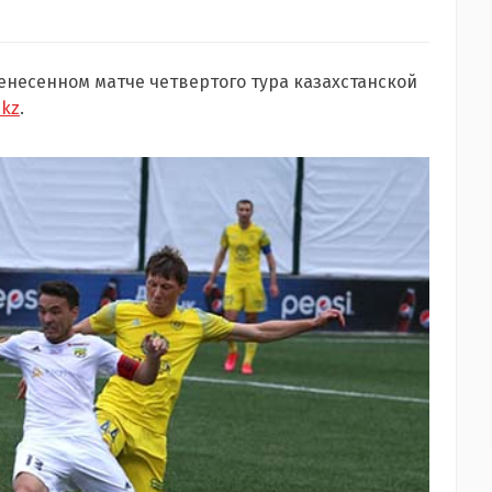
ренесенном матче четвертого тура
казахстанской
.kz
.