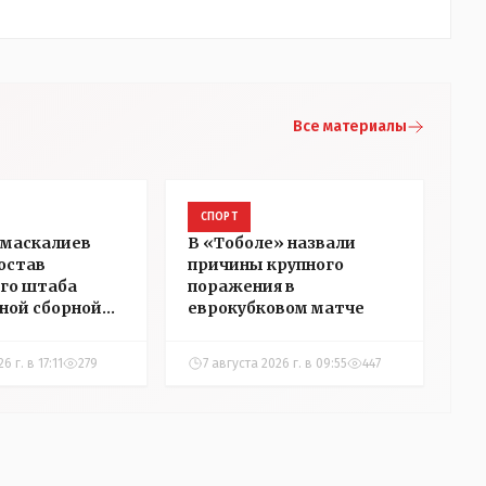
Все материалы
СПОРТ
умаскалиев
В «Тоболе» назвали
состав
причины крупного
го штаба
поражения в
ной сборной
еврокубковом матче
а по футболу
6 г. в 17:11
279
7 августа 2026 г. в 09:55
447