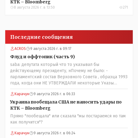
КТК – Bloomberg
8 августа 2026 г. в 13:50
271
Последние сообщения
ACROS
9 августа 2026 г. в 09:17
Флуд и оффтопик (часть 9)
saba: депутата который что то указывал бы
действующему президенту, нПочему не было: -
парламентский состав Верховного Совета , образца 1993
года, когда они НЕ УТВЕРЖДАЛИ некоторые Указы
Назарбаева, особенно в части выборов и перевыборов и
Карачун
9 августа 2026 г. в 06:33
некоторых вопросах внутренней политики, и тогда
Назарбай волевым Указом РАСПУСТИЛ этот бунтарский
Украина пообещала США не наносить удары по
состав. Имя - Серикболсын Абдильдин вам знакомо -
КТК – Bloomberg
юывший секретарь ЦК КП Казахстана , впоследствии -
Прямо "пообещала" или сказала "мы постараемся но там
депутат Верховного Совета и Мажлиса и Председатель
как получится"?
партии коммунстов- он в то время и после и причём
НЕОДНОКРАТНО, указывал и многократно на недостатки
Карачун
9 августа 2026 г. в 06:24