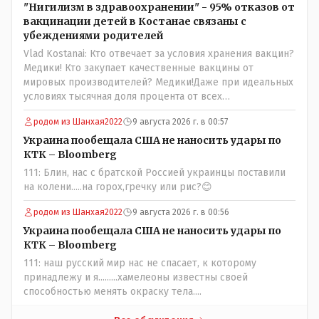
Назарбая и предлагал ему самому ДОБРОВОЛЬНО уйти с
"Нигилизм в здравоохранении" - 95% отказов от
поста Президента.
вакцинации детей в Костанае связаны с
убеждениями родителей
Vlad Kostanai: Кто отвечает за условия хранения вакцин?
Медики! Кто закупает качественные вакцины от
мировых производителей? Медики!Даже при идеальных
условиях тысячная доля процента от всех
вакцинированных может иметь плохие последствия от
родом из Шанхая2022
9 августа 2026 г. в 00:57
прививки. Бумага нужна как защита от дол.....бов не
дружащих с школьными курсами предметов, в
Украина пообещала США не наносить удары по
частности биологии и математики. Vlad Kostanai: Поэтому
КТК – Bloomberg
люди и отказываются и я в том числе своих не
111: Блин, нас с братской Россией украинцы поставили
прививал.Лично я вам и тем другим людям благодарен.
на колени.....на горох,гречку или рис?😊
Добровольные действия направленные на сокращение
частотности появления в популяции соответствующих
родом из Шанхая2022
9 августа 2026 г. в 00:56
комбинаций генов заслуживают благодарности. Мы и
Украина пообещала США не наносить удары по
без того основательно загубили нормальный
КТК – Bloomberg
естественный отбор.
111: наш русский мир нас не спасает, к которому
принадлежу и я.........хамелеоны известны своей
способностью менять окраску тела....