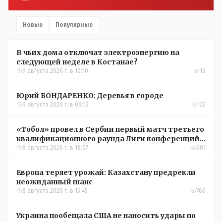
Новые
Популярные
В чьих дома отключат электроэнергию на
следующей неделе в Костанае?
9 августа 2026 г. в 10:10
16
Юрий БОНДАРЕНКО: Деревья в городе
9 августа 2026 г. в 09:12
122
«Тобол» провел в Сербии первый матч третьего
квалификационного раунда Лиги конференций
УЕФА
8 августа 2026 г. в 18:07
601
Европа теряет урожай: Казахстану предрекли
неожиданный шанс
8 августа 2026 г. в 15:45
766
Украина пообещала США не наносить удары по