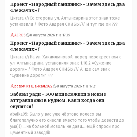
Проект «Народный гаишник» - Зачем здесь два
«лежачих»?
Цитата:///Со стороны ул. Алтынсарина этот знак тоже
установили / Фото Андрея СКИБЫ/// И тут где он ???
ACROS
8 августа 2026 г. в 17:39
Проект «Народный гаишник» - Зачем здесь два
«лежачих»?
Цитата:///На ул. Хакимжановой, перед перекрестком с
ул. Алтынсарина, установили знак 1.18.2 «Сужение
дороги» / Фото Андрея СКИБЫ/// А, где сам знак
"Сужение дороги" ???
родом из Шанхая2022
8 августа 2026 г. в 17:21
Забавы ради - 300 млн вложили в новые
аттракционы в Рудном. Как и когда они
окупятся?
abaika95: Было у вас уже чёртово колесо вы
благополучно его снесли вместо того чтобы довести до
ума))).....на больной мозоль не дави.....ещё спроси про
цУментный завод😄