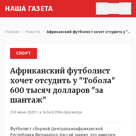
Н
АША
Г
АЗЕТА
Отк
Главная
/
Новости
/
Африканский футболист хочет отсудить у "Тобола" 600 тысяч долларов "за шантаж"
СПОРТ
Африканский футболист
хочет отсудить у "Тобола"
600 тысяч долларов "за
шантаж"
9 июня 2020 г. в 14:54
3994 просмотра
Футболист сборной Центральноафриканской
Республики Фернандер Кассай заявил, что намерен