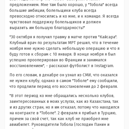
предложением. Мне там было хорошо, у "Тобола" всегда
большие амбиции, болельщики клуба всегда
превосходно относились и ко мне, и к команде. Я всегда
чувствовал поддержку болельщиков и должен
выразить им большую благодарность!"
"30 октября я получил травму в матче против "Кайсара".
Клубный врач по результатам МРТ решил, что в течение
ноября мне нужно сделать небольшую операцию и что я
буду готов к сборам с 10 января. В конце ноября я был
успешно прооперирован во Франции и занимался
восстановлением", - рассказал футболист в Instagram.
По его словам, в декабре он узнал из СМИ, что оказался
не нужен клубу, однако в самом "Тоболе" ему сообщили,
что продлили период его восстановления до 2 февраля.
"В этот период ко мне обращались несколько клубов,
заинтересованных в моих услугах, как из Казахстана, так
и из других стран, но я им отказал, потому что находился
на контракте в "Тоболе". 2 февраля я прибыл в Турцию,
причем за свой счет, так как клуб не приобрел мне
авиабилет. Руководители Тобола (господин Панин и