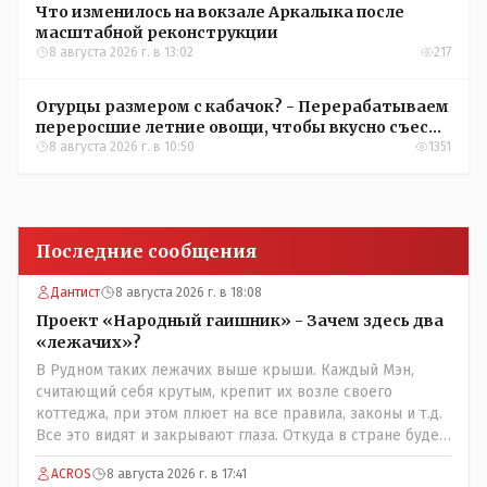
Что изменилось на вокзале Аркалыка после
масштабной реконструкции
8 августа 2026 г. в 13:02
217
Огурцы размером с кабачок? - Перерабатываем
переросшие летние овощи, чтобы вкусно съесть
зимой
8 августа 2026 г. в 10:50
1351
Последние сообщения
Дантист
8 августа 2026 г. в 18:08
Проект «Народный гаишник» - Зачем здесь два
«лежачих»?
В Рудном таких лежачих выше крыши. Каждый Мэн,
считающий себя крутым, крепит их возле своего
коттеджа, при этом плюет на все правила, законы и т.д.
Все это видят и закрывают глаза. Откуда в стране будет
порядок?
ACROS
8 августа 2026 г. в 17:41