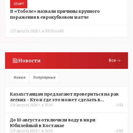
СПОРТ
В «Тоболе» назвали причины крупного
поражения в еврокубковом матче
7 августа 2026 г. в 09:55
496
Новости
Все
Новые
Популярные
Казахстанцам предлагают провериться на рак
легких - Кто и где это может сделать в
Костанайской области
9 августа 2026 г. в 15:59
93
До 10 августа отключили воду в мкрн
Юбилейный в Костанае
9 августа 2026 г. в 14:59
86