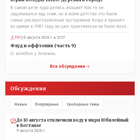
были! А тут? Может всё таки стоит оценивать по
В самом деле куда делись акации? Как то не
степени заинтересованности в высшем образовании, а
задумывался над этим, но в моём детстве это были
не по степени того , как тебе не повезло в жизни?
самые распространённые кустарники! Когда я пришёл
из армии в 1987 году их уже практически не было возле
родительского дома по улице Амангельды! А что
111
9 августа 2026 г. в 12:57
случилось то, с целым видом кустарника?
Флуд и оффтопик (часть 9)
О, колобок у Золкина..
Все обсуждения
Обсуждения
Новые
Популярные
Свободные темы
До 10 августа отключили воду в мкрн Юбилейный
в Костанае
9 августа 2026 г.