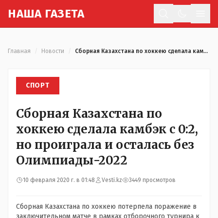
Н
АША
Г
АЗЕТА
Отк
Главная
/
Новости
/
Сборная Казахстана по хоккею сделала камбэк с 0:2, но проиграла и осталась без Олимпиады-2022
СПОРТ
Сборная Казахстана по
хоккею сделала камбэк с 0:2,
но проиграла и осталась без
Олимпиады-2022
10 февраля 2020 г. в 01:48
Vesti.kz
3449 просмотров
Сборная Казахстана по хоккею потерпела поражение в
заключительном матче в рамках отборочного турнира к