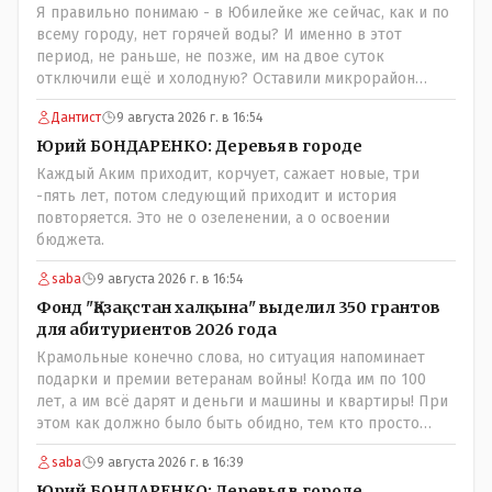
Я правильно понимаю - в Юбилейке же сейчас, как и по
всему городу, нет горячей воды? И именно в этот
период, не раньше, не позже, им на двое суток
отключили ещё и холодную? Оставили микрорайон
вообще без воды?
Дантист
9 августа 2026 г. в 16:54
Юрий БОНДАРЕНКО: Деревья в городе
Каждый Аким приходит, корчует, сажает новые, три
-пять лет, потом следующий приходит и история
повторяется. Это не о озеленении, а о освоении
бюджета.
saba
9 августа 2026 г. в 16:54
Фонд "Қазақстан халқына" выделил 350 грантов
для абитуриентов 2026 года
Крамольные конечно слова, но ситуация напоминает
подарки и премии ветеранам войны! Когда им по 100
лет, а им всё дарят и деньги и машины и квартиры! При
этом как должно было быть обидно, тем кто просто
выживал в эти годы отказывая себе во всём и работая
saba
9 августа 2026 г. в 16:39
для фронта! Не всем повезло и получить медаль" За
доблестный труд в годы ВОВ", там хоть какие то льготы
Юрий БОНДАРЕНКО: Деревья в городе