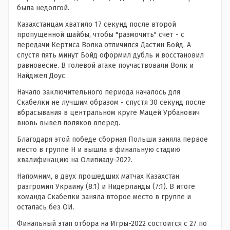
была недолгой.
Казахстанцам хватило 17 секунд после второй
пропущенной шайбы, чтобы "размочить" счет - с
передачи Кертиса Волка отличился Дастин Бойд. А
спустя пять минут Бойд оформил дубль и восстановил
равновесие. В голевой атаке поучаствовали Волк и
Найджел Доус.
Начало заключительного периода началось для
Скабелки не лучшим образом - спустя 30 секунд после
вбрасывания в центральном круге Мацей Урбанович
вновь вывел поляков вперед.
Благодаря этой победе сборная Польши заняла первое
место в группе H и вышла в финальную стадию
квалификацию на Олипиаду-2022.
Напомним, в двух прошедших матчах Казахстан
разгромил Украину (8:1) и Нидерланды (7:1). В итоге
команда Скабелки заняла второе место в группе и
осталась без ОИ.
Финальный этап отбора на Игры-2022 состоится с 27 по