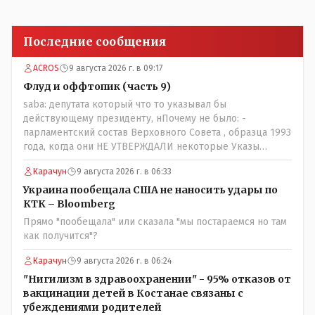
Последние сообщения
ACROS
9 августа 2026 г. в 09:17
Флуд и оффтопик (часть 9)
saba: депутата который что то указывал бы
действующему президенту, нПочему не было: -
парламентский состав Верховного Совета , образца 1993
года, когда они НЕ УТВЕРЖДАЛИ некоторые Указы
Назарбаева, особенно в части выборов и перевыборов и
Карачун
9 августа 2026 г. в 06:33
некоторых вопросах внутренней политики, и тогда
Назарбай волевым Указом РАСПУСТИЛ этот бунтарский
Украина пообещала США не наносить удары по
состав. Имя - Серикболсын Абдильдин вам знакомо -
КТК – Bloomberg
юывший секретарь ЦК КП Казахстана , впоследствии -
Прямо "пообещала" или сказала "мы постараемся но там
депутат Верховного Совета и Мажлиса и Председатель
как получится"?
партии коммунстов- он в то время и после и причём
НЕОДНОКРАТНО, указывал и многократно на недостатки
Карачун
9 августа 2026 г. в 06:24
Назарбая и предлагал ему самому ДОБРОВОЛЬНО уйти с
"Нигилизм в здравоохранении" - 95% отказов от
поста Президента.
вакцинации детей в Костанае связаны с
убеждениями родителей