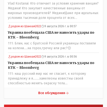
Vlad Kostanai: Кто отвечает за условия хранения вакцин?
Медики! Кто закупает качественные вакцины от
мировых производителей? Медики!Даже при идеальных
условиях тысячная доля процента от всех
вакцинированных может иметь плохие последствия от
родом из Шанхая2022
9 августа 2026 г. в 00:57
прививки. Бумага нужна как защита от дол.....бов не
дружащих с школьными курсами предметов, в
Украина пообещала США не наносить удары по
частности биологии и математики. Vlad Kostanai: Поэтому
КТК – Bloomberg
люди и отказываются и я в том числе своих не
111: Блин, нас с братской Россией украинцы поставили
прививал.Лично я вам и тем другим людям благодарен.
на колени.....на горох,гречку или рис?😊
Добровольные действия направленные на сокращение
частотности появления в популяции соответствующих
родом из Шанхая2022
9 августа 2026 г. в 00:56
комбинаций генов заслуживают благодарности. Мы и
Украина пообещала США не наносить удары по
без того основательно загубили нормальный
КТК – Bloomberg
естественный отбор.
111: наш русский мир нас не спасает, к которому
принадлежу и я.........хамелеоны известны своей
способностью менять окраску тела....
Все обсуждения