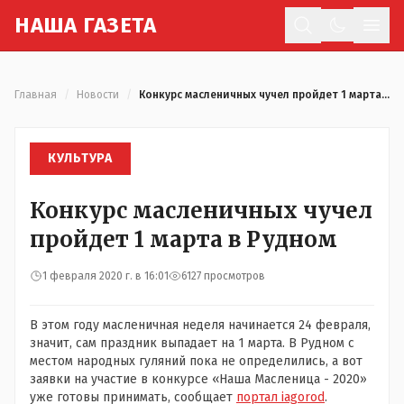
Н
АША
Г
АЗЕТА
Отк
Главная
/
Новости
/
Конкурс масленичных чучел пройдет 1 марта в Рудном
КУЛЬТУРА
Конкурс масленичных чучел
пройдет 1 марта в Рудном
1 февраля 2020 г. в 16:01
6127 просмотров
В этом году масленичная неделя начинается 24 февраля,
значит, сам праздник выпадает на 1 марта. В Рудном с
местом народных гуляний пока не определились, а вот
заявки на участие в конкурсе «Наша Масленица - 2020»
уже готовы принимать, сообщает
портал iagorod
.