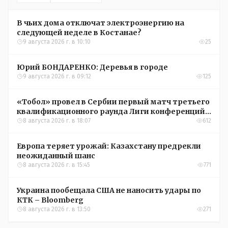
В чьих дома отключат электроэнергию на
следующей неделе в Костанае?
9 августа 2026 г. в 10:10
25
Юрий БОНДАРЕНКО: Деревья в городе
9 августа 2026 г. в 09:12
125
«Тобол» провел в Сербии первый матч третьего
квалификационного раунда Лиги конференций
УЕФА
8 августа 2026 г. в 18:07
612
Европа теряет урожай: Казахстану предрекли
неожиданный шанс
8 августа 2026 г. в 15:45
771
Украина пообещала США не наносить удары по
КТК – Bloomberg
8 августа 2026 г. в 13:50
271