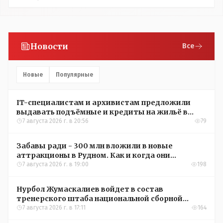
Новости
Все
Новые
Популярные
IT-специалистам и архивистам предложили
выдавать подъёмные и кредиты на жильё в
сёлах Казахстана
7 августа 2026 г. в 20:56
79
Забавы ради - 300 млн вложили в новые
аттракционы в Рудном. Как и когда они
окупятся?
7 августа 2026 г. в 19:00
198
Нурбол Жумаскалиев войдет в состав
тренерского штаба национальной сборной
Казахстана по футболу
7 августа 2026 г. в 17:11
164