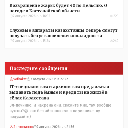
Возвращение жары: будет 40 по Цельсию. О
погоде в Костанайской области
7 августа 2026 г. в 16:32
223
Слуховые аппараты казахстанцы теперь смогут
получать без установления инвалидности
7 августа 2026 г. в 15:34
249
Последние сообщения
vofkakst
7 августа 2026 г. в 22:22
IT-специалистам и архивистам предложили
выдавать подъёмные и кредиты на жильё в
сёлах Казахстана
Эл-починно: И нахрена они, скажите мне, там вообще
нужны?😁 как без айтишников в коровнике, ну
подумайте)
Эл-починно
7 августа 2026 г. в 21:56