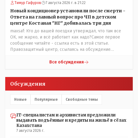
Тимур Гафуров
7 августа 2026 г. в 21:22
Новый кондиционер установили после смерти -
Ответа на главный вопрос про ЧП в детском
центре Костаная "НГ" добивалась три дня
maxsaf: Кто до вашей поездки утверждал, что там все
ОК, не жарко, и всё работает как надо?Самое первое
сообщение читайте - ссылка есть в этой статье.
Правозащитный центр, ссылаясь на обсуждение
сотрудников интерната в рабочем чате, которые
прислали ему в виде аудиосообщений, пишет, что
Все обсуждения
воспитатели долго добивались установки
кондиционеров в помещениях, где есть дети, однако к
настоящему времени их установили только в
Обсуждения
помещениях, предназначенных для административно-
управленческого персонала. И Также в каждой группе
установлены кондиционеры, питьевой и температурный
Новые
Популярные
Свободные темы
режимы, которые взяты на особый контроль, учитывая
погодные условия в это лето. Мы решили. что это -
IT-специалистам и архивистам предложили
противоречие. Вы считаете иначе?
выдавать подъёмные и кредиты на жильё в сёлах
Казахстана
7 августа 2026 г.