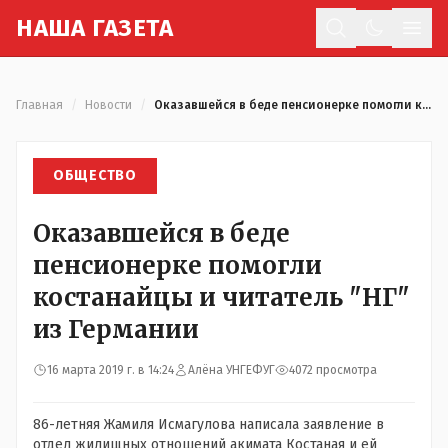
Н
АША
Г
АЗЕТА
Отк
Главная
/
Новости
/
Оказавшейся в беде пенсионерке помогли костанайцы и читатель "НГ" из Германии
ОБЩЕСТВО
Оказавшейся в беде
пенсионерке помогли
костанайцы и читатель "НГ"
из Германии
16 марта 2019 г. в 14:24
Алёна УНГЕФУГ
4072 просмотра
86-летняя Жамиля Исмагулова написала заявление в
отдел жилищных отношений акимата Костаная и ей