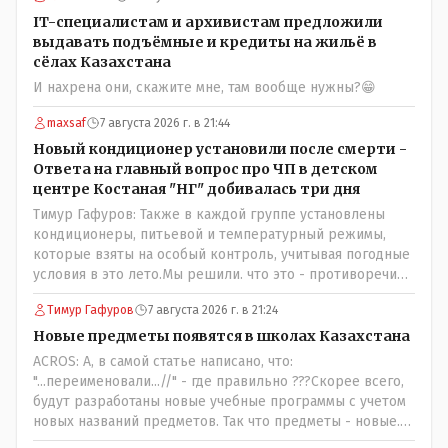
IT-специалистам и архивистам предложили
выдавать подъёмные и кредиты на жильё в
сёлах Казахстана
И нахрена они, скажите мне, там вообще нужны?😁
maxsaf
7 августа 2026 г. в 21:44
Новый кондиционер установили после смерти -
Ответа на главный вопрос про ЧП в детском
центре Костаная "НГ" добивалась три дня
Тимур Гафуров: Также в каждой группе установлены
кондиционеры, питьевой и температурный режимы,
которые взяты на особый контроль, учитывая погодные
условия в это лето.Мы решили. что это - противоречие.
Вы считаете иначе?Ну тут противоречия нет. Этот
Тимур Гафуров
7 августа 2026 г. в 21:24
комментарий прозвучал на следующий день после
трагедии, то есть 29 июля, когда спешно установили и
Новые предметы появятся в школах Казахстана
воду, и новые кондиционеры, и впервые поставили
ACROS: А, в самой статье написано, что:
температурный режим на контроль. То есть первая
"...переименовали...//" - где правильно ???Скорее всего,
часть - информация до трагедии, вторая часть -
будут разработаны новые учебные программы с учетом
информация после трагедии, когда все уже было
новых названий предметов. Так что предметы - новые.
исправлено.
Хоть и переименованные)