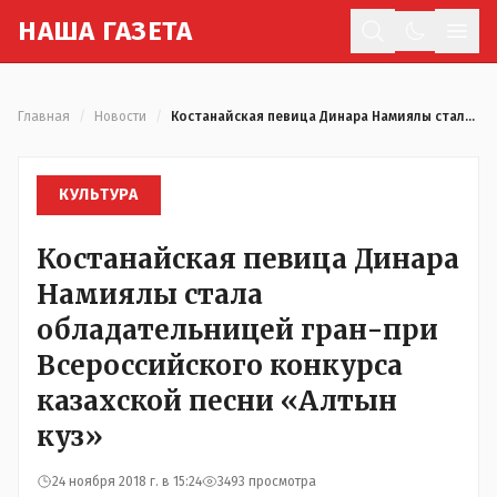
Н
АША
Г
АЗЕТА
Отк
Главная
/
Новости
/
Костанайская певица Динара Намиялы стала обладательницей гран-при Всероссийского конкурса казахской песни «Алтын куз»
КУЛЬТУРА
Костанайская певица Динара
Намиялы стала
обладательницей гран-при
Всероссийского конкурса
казахской песни «Алтын
куз»
24 ноября 2018 г. в 15:24
3493 просмотра