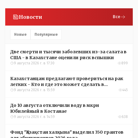
Новости
Все
Новые
Популярные
Две смерти и тысячи заболевших из-за салата в
США - в Казахстане оценили риск вспышки
9 августа 2026 г. в 17:30
899
Казахстанцам предлагают провериться на рак
легких - Кто и где это может сделать в
Костанайской области
9 августа 2026 г. в 15:59
445
До 10 августа отключили воду в мкрн
Юбилейный в Костанае
9 августа 2026 г. в 14:59
638
Фонд "Қазақстан халқына" выделил 350 грантов
для абитуриентов 2026 года