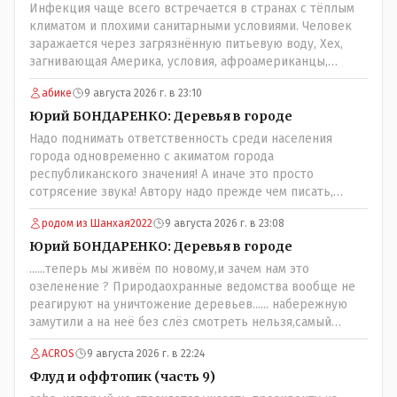
Инфекция чаще всего встречается в странах с тёплым
климатом и плохими санитарными условиями. Человек
заражается через загрязнённую питьевую воду, Хех,
загнивающая Америка, условия, афроамериканцы,
грязная вода, отсутствие страховок, нечистоплотные
абике
9 августа 2026 г. в 23:10
мигранты и прочее.. Лучше России и Казахстана жить
негде..
Юрий БОНДАРЕНКО: Деревья в городе
Надо поднимать ответственность среди населения
города одновременно с акиматом города
республиканского значения! А иначе это просто
сотрясение звука! Автору надо прежде чем писать,
необходимо самому обратиться в ЖКХ акимата и
родом из Шанхая2022
9 августа 2026 г. в 23:08
разобраться прежде чем своей статьей провоцировать
население города!
Юрий БОНДАРЕНКО: Деревья в городе
......теперь мы живём по новому,и зачем нам это
озеленение ? Природаохранные ведомства вообще не
реагируют на уничтожение деревьев...... набережную
замутили а на неё без слёз смотреть нельзя,самый
наивысший уровень рукопопства наших
ACROS
9 августа 2026 г. в 22:24
строителей"специалистов",как исторические здания
сносить пожалуйста ,а как на века построить слабо.....Вы
Флуд и оффтопик (часть 9)
вот господин Бондаренко большой учёный прошлись