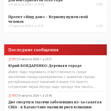
9 августа 2026 г. в 13:38
152
Проект «Ищу дом» - Верному нужен свой
человек
9 августа 2026 г. в 11:15
137
Последние сообщения
111
9 августа 2026 г. в 23:21
Юрий БОНДАРЕНКО: Деревья в городе
абике: Надо поднимать ответственность среди
населения города одновременно с акиматом города
республиканского значения! А иначе это просто
сотрясение звука! Автору надо прежде чем писать,
необходимо самому обратиться в ЖКХ акимата и
111
9 августа 2026 г. в 23:18
разобраться прежде чем своей статьей провоцировать
население города!Согласен всецело!
Две смерти и тысячи заболевших из-за салата в
США - в Казахстане оценили риск вспышки